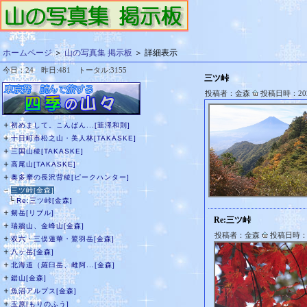
ホームページ
＞
山の写真集 掲示板
＞ 詳細表示
今日：24 昨日:481 トータル:3155
三ツ峠
投稿者：金森
投稿日時：2023
＋
初めまして。こんばん...[韮澤和則]
＋
十日町市松之山・美人林[TAKASKE]
＋
三国山稜[TAKASKE]
＋
高尾山[TAKASKE]
＋
奥多摩の長沢背稜[ピークハンター]
－
三ツ峠[金森]
└
Re:三ツ峠[金森]
＋
剱岳[リブル]
Re:三ツ峠
＋
瑞牆山、金峰山[金森]
投稿者：金森
投稿日時：20
＋
双六・三俣蓮華・鷲羽岳[金森]
＋
八ヶ岳[金森]
＋
北海道（羅臼岳、雌阿...[金森]
＋
鋸山[金森]
＋
魚沼アルプス[金森]
＋
玉原[もりのふう]