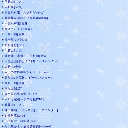
＋
尾越山[リブル]
＋
谷川岳[金森]
＋
日影沢林道、入沢川[のぞむ]
＋
高麗川左岸の山上集落[tokoro]
＋
日影沢林道[金森]
＋
春はそこまで[金森]
＋
日和田山[金森]
＋
福寿草など[金森]
＋
初歩きは[zio]
＋
川苔山[リブル]
＋
連行峰、市道山、臼杵山[金森]
＋
雨乞山,尾平山,ｳｴﾝﾀﾜ[ピークハンター]
＋
大持山[金森]
＋
入山の古峰神社からサ...[tokoro]
＋
雲取山,小雲取山[ピークハンター]
＋
高水三山[金森]
＋
高尾山[金森]
＋
虚空蔵峠道探索[tokoro]
＋
オロセ尾根～タワ尾根[ZIO]
＋
鶴寝山[リブル]
＋
沖ノ指山,イソツネ山[ピークハンター]
＋
壱岐対馬[ZIO]
＋
一ノ倉沢三段紅葉[tomo]
＋
白久駅から小鹿野警察前[tokoro]