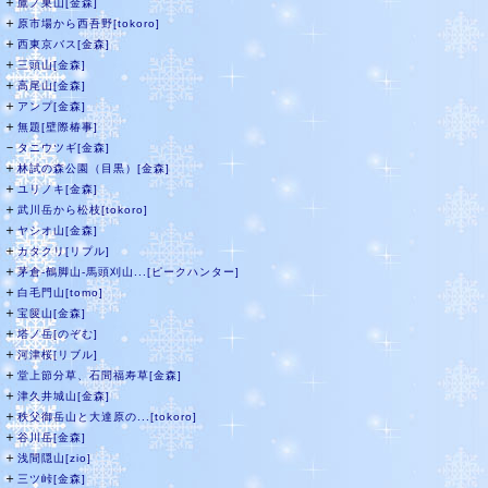
＋
鷹ノ巣山[金森]
＋
原市場から西吾野[tokoro]
＋
西東京バス[金森]
＋
三頭山[金森]
＋
高尾山[金森]
＋
アンプ[金森]
＋
無題[壁際椿事]
－
タニウツギ[金森]
＋
林試の森公園（目黒）[金森]
＋
ユリノキ[金森]
＋
武川岳から松枝[tokoro]
＋
ヤシオ山[金森]
＋
カタクリ[リプル]
＋
茅倉-鶴脚山-馬頭刈山...[ピークハンター]
＋
白毛門山[tomo]
＋
宝篋山[金森]
＋
塔ノ岳[のぞむ]
＋
河津桜[リブル]
＋
堂上節分草、石間福寿草[金森]
＋
津久井城山[金森]
＋
秩父御岳山と大達原の...[tokoro]
＋
谷川岳[金森]
＋
浅間隠山[zio]
＋
三ツ峠[金森]