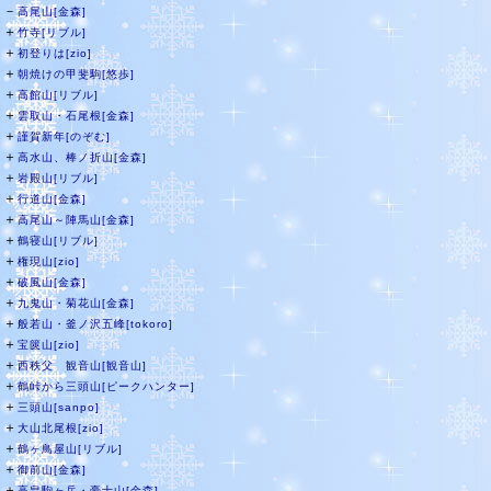
－
高尾山[金森]
＋
竹寺[リブル]
＋
初登りは[zio]
＋
朝焼けの甲斐駒[悠歩]
＋
高館山[リブル]
＋
雲取山・石尾根[金森]
＋
謹賀新年[のぞむ]
＋
高水山、棒ノ折山[金森]
＋
岩殿山[リブル]
＋
行道山[金森]
＋
高尾山～陣馬山[金森]
＋
鶴寝山[リブル]
＋
権現山[zio]
＋
破風山[金森]
＋
九鬼山・菊花山[金森]
＋
般若山・釜ノ沢五峰[tokoro]
＋
宝篋山[zio]
＋
西秩父 観音山[観音山]
＋
鶴峠から三頭山[ピークハンター]
＋
三頭山[sanpo]
＋
大山北尾根[zio]
＋
鶴ヶ鳥屋山[リブル]
＋
御前山[金森]
＋
高畠駒ヶ岳・豪士山[金森]