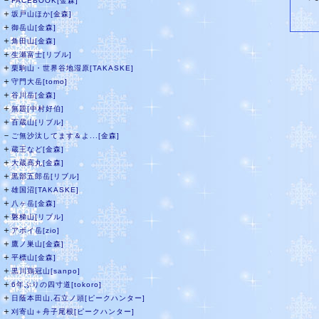
－
FACEBOOK[金森]
＋
坂戸山ほか[金森]
＋
御岳山[金森]
＋
角田山[金森]
＋
生瀬富士[リブル]
＋
栗駒山・世界谷地湿原[TAKASKE]
＋
守門大岳[tomo]
＋
谷川岳[金森]
＋
無題[中村好伯]
＋
百蔵山[リブル]
－
ご無沙汰してます＆よ...[金森]
＋
蔵王など[金森]
＋
大蔵高丸[金森]
＋
黒部五郎岳[リブル]
＋
雄国沼[TAKASKE]
＋
八ヶ岳[金森]
＋
磐梯山[リブル]
＋
アポイ岳[zio]
＋
鷹ノ巣山[金森]
＋
平標山[金森]
＋
黒川鶏冠山[sanpo]
＋
6年ぶりの四寸道[tokoro]
＋
日蔭本田山,石立ノ頭[ピークハンター]
＋
刈寄山＋舟子尾根[ピークハンター]