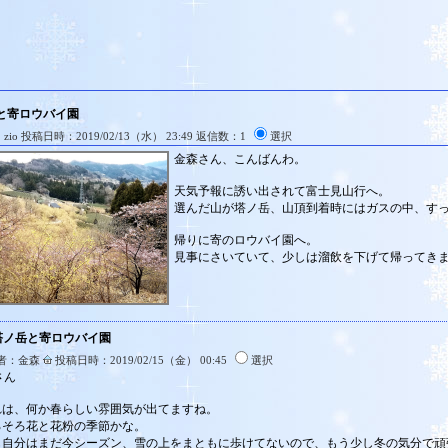
と寄ロウバイ園
io 投稿日時：2019/02/13（水） 23:49 返信数：1
選択
金森さん、こんばんわ。
天気予報に誘い出されて富士見山行へ。
選んだ山が塔ノ岳、山頂到着時にはガスの中、す
帰りに寄のロウバイ園へ。
見事にさいていて、少しは溜飲を下げて帰ってき
:塔ノ岳と寄ロウバイ園
者：金森
投稿日時：2019/02/15（金） 00:45
選択
oさん
れは、何か春らしい雰囲気が出てますね。
ろそろ花と花粉の季節かな。
も自分はまだ今シーズン、雪の上をまともに歩けてないので、もう少し冬の気分で頑