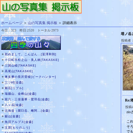
ホームページ
＞
山の写真集 掲示板
＞ 詳細表示
今日：323 昨日:2520 トータル:2973
塔ノ岳
投稿者：z
＋
初めまして。こんばん...[韮澤和則]
＋
十日町市松之山・美人林[TAKASKE]
＋
三国山稜[TAKASKE]
＋
高尾山[TAKASKE]
＋
奥多摩の長沢背稜[ピークハンター]
＋
三ツ峠[金森]
＋
剱岳[リブル]
＋
瑞牆山、金峰山[金森]
＋
双六・三俣蓮華・鷲羽岳[金森]
Re
＋
八ヶ岳[金森]
投稿
＋
北海道（羅臼岳、雌阿...[金森]
zi
＋
鋸山[金森]
こ
＋
魚沼アルプス[金森]
そ
＋
玉原[もりのふう]
で