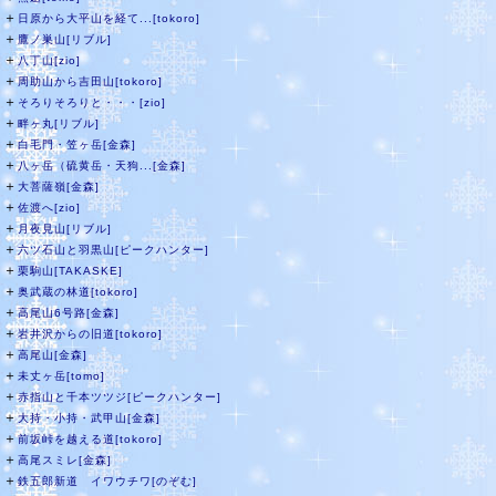
＋
日原から大平山を経て...[tokoro]
＋
鷹ノ巣山[リブル]
＋
八丁山[zio]
＋
周助山から吉田山[tokoro]
＋
そろりそろりと・・・[zio]
＋
畔ヶ丸[リブル]
＋
白毛門・笠ヶ岳[金森]
＋
八ヶ岳（硫黄岳・天狗...[金森]
＋
大菩薩嶺[金森]
＋
佐渡へ[zio]
＋
月夜見山[リブル]
＋
六ツ石山と羽黒山[ピークハンター]
＋
栗駒山[TAKASKE]
＋
奥武蔵の林道[tokoro]
＋
高尾山6号路[金森]
＋
岩井沢からの旧道[tokoro]
＋
高尾山[金森]
＋
未丈ヶ岳[tomo]
＋
赤指山と千本ツツジ[ピークハンター]
＋
大持・小持・武甲山[金森]
＋
前坂峠を越える道[tokoro]
＋
高尾スミレ[金森]
＋
鉄五郎新道 イワウチワ[のぞむ]