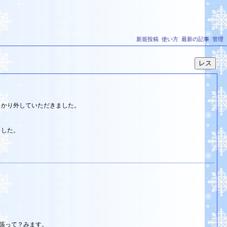
新規投稿
使い方
最新の記事
管理
っかり外していただきました。
ました。
張って？みます。