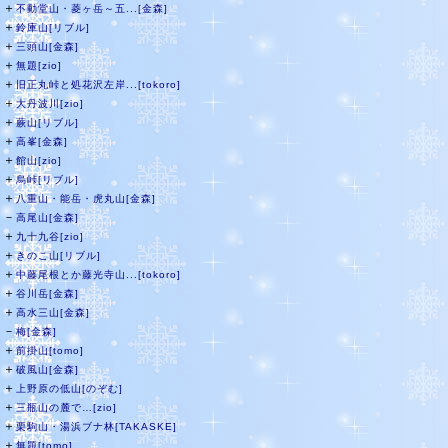
＋
不動堂山・菱ヶ岳～五...[金森]
＋
鈴庫山[リブル]
＋
三頭山[金森]
＋
無題[zio]
＋
旧正丸峠と処花沢左岸...[tokoro]
＋
大丹波川[zio]
＋
蕨山[リブル]
＋
高峯[金森]
＋
館山[zio]
＋
烏峠[リブル]
＋
八重山・能岳・虎丸山[金森]
－
高尾山[金森]
＋
九十九谷[zio]
＋
きのこ山[リブル]
＋
中藤尾根とか藤光寺山...[tokoro]
＋
谷川岳[金森]
＋
高水三山[金森]
－
梅[金森]
＋
前掛山[tomo]
＋
破風山[金森]
＋
上野原の低山[のぞむ]
＋
三瓶山の麓で…[zio]
＋
栗駒山・湯浜ブナ林[TAKASKE]
＋
無題[tomo]