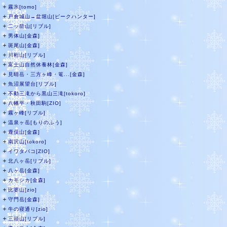
＋
霧氷[tomo]
＋
戸倉城山→盆堀山[ピークハンター]
＋
二ッ箭山[リブル]
＋
男体山[金森]
＋
斑尾山[金森]
＋
川桁山[リブル]
＋
富士山自然休養林[金森]
＋
見晴岳・三方ヶ峰・篭...[金森]
＋
魚沼展望台[リブル]
＋
不動三滝から黒山三滝[tokoro]
＋
八幡平・秋田駒[ZIO]
＋
霧ヶ峰[リブル]
＋
温泉ヶ岳[もりのふう]
＋
鹿俣山[金森]
＋
南沢山[tokoro]
＋
イワタバコ[ZIO]
＋
北八ヶ岳[リブル]
＋
八ヶ岳[金森]
＋
カモシカ[金森]
＋
比婆山[zio]
＋
守門岳[金森]
＋
牛の寝通り[zio]
＋
三頭山[リブル]