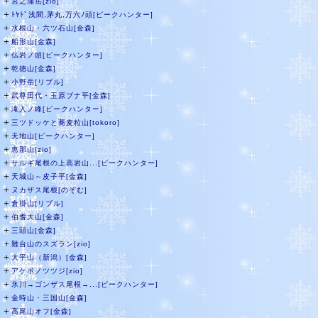
＋
宮之浦岳[zio]
＋
ﾄﾔﾄﾞ浅間,茅丸,万六ﾉ頭[ピークハンター]
＋
水根山・六ツ石山[金森]
＋
船形山[金森]
＋
仏岩ノ頭[ピークハンター]
＋
乾徳山[金森]
＋
小野岳[リブル]
＋
武尊田代・玉原ブナ平[金森]
＋
滝入ノ峰[ピークハンター]
＋
三ツドッケと蕎麦粒山[tokoro]
＋
天地山[ピークハンター]
＋
恵那山[zio]
＋
サルギ尾根の上高岩山...[ピークハンター]
＋
天城山～皮子平[金森]
＋
ヌカザス尾根[のぞむ]
＋
倉掛山[リブル]
＋
伯耆大山[金森]
＋
三頭山[金森]
＋
難台山のスズラン[zio]
＋
大平山（新潟）[金森]
＋
アケボノツツジ[zio]
＋
氷川→ゴンザス尾根→...[ピークハンター]
＋
金時山・三国山[金森]
＋
高尾山オフ[金森]