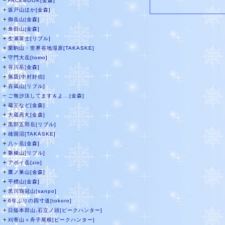
－
FACEBOOK[金森]
＋
坂戸山ほか[金森]
＋
御岳山[金森]
＋
角田山[金森]
＋
生瀬富士[リブル]
＋
栗駒山・世界谷地湿原[TAKASKE]
＋
守門大岳[tomo]
＋
谷川岳[金森]
＋
無題[中村好伯]
＋
百蔵山[リブル]
－
ご無沙汰してます＆よ...[金森]
＋
蔵王など[金森]
＋
大蔵高丸[金森]
＋
黒部五郎岳[リブル]
＋
雄国沼[TAKASKE]
＋
八ヶ岳[金森]
＋
磐梯山[リブル]
＋
アポイ岳[zio]
＋
鷹ノ巣山[金森]
＋
平標山[金森]
＋
黒川鶏冠山[sanpo]
＋
6年ぶりの四寸道[tokoro]
＋
日蔭本田山,石立ノ頭[ピークハンター]
＋
刈寄山＋舟子尾根[ピークハンター]