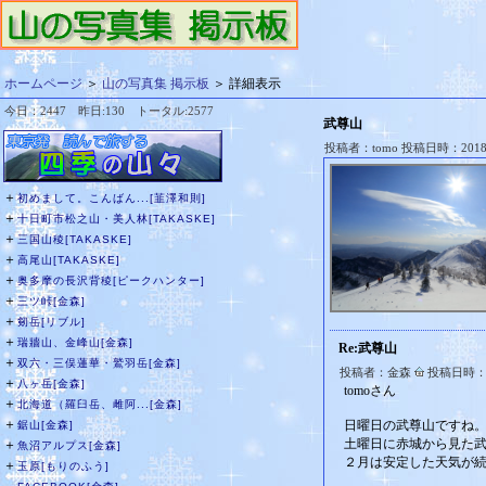
ホームページ
＞
山の写真集 掲示板
＞ 詳細表示
今日：2447 昨日:130 トータル:2577
武尊山
投稿者：tomo 投稿日時：2018/
＋
初めまして。こんばん...[韮澤和則]
＋
十日町市松之山・美人林[TAKASKE]
＋
三国山稜[TAKASKE]
＋
高尾山[TAKASKE]
＋
奥多摩の長沢背稜[ピークハンター]
＋
三ツ峠[金森]
＋
剱岳[リブル]
＋
瑞牆山、金峰山[金森]
Re:武尊山
＋
双六・三俣蓮華・鷲羽岳[金森]
投稿者：金森
投稿日時：20
＋
八ヶ岳[金森]
tomoさん
＋
北海道（羅臼岳、雌阿...[金森]
＋
日曜日の武尊山ですね
鋸山[金森]
土曜日に赤城から見た
＋
魚沼アルプス[金森]
２月は安定した天気が
＋
玉原[もりのふう]