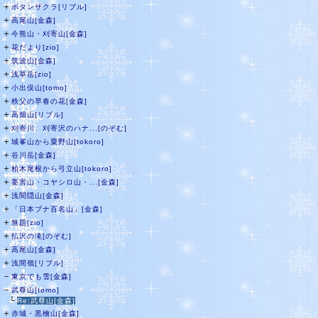
＋
ボタンザクラ[リブル]
＋
高尾山[金森]
＋
今熊山・刈寄山[金森]
＋
花だより[zio]
＋
筑波山[金森]
＋
浅草岳[zio]
＋
小出俣山[tomo]
＋
秩父の早春の花[金森]
＋
高畑山[リブル]
＋
刈寄川、刈寄沢のハナ...[のぞむ]
＋
城峯山から粟野山[tokoro]
＋
谷川岳[金森]
＋
柏木尾根から弓立山[tokoro]
＋
要害山・コヤシロ山・...[金森]
＋
浅間隠山[金森]
＋
「日本ブナ百名山」[金森]
＋
無題[zio]
＋
払沢の滝[のぞむ]
＋
高尾山[金森]
＋
浅間嶺[リブル]
－
東京でも雪[金森]
－
武尊山[tomo]
└
Re:武尊山[金森]
＋
赤城・黒檜山[金森]