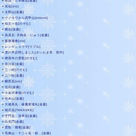
＋
那須・三本槍岳[金森]
＋
光岳[zio]
＋
太郎山[金森]
＋
ウノタワから武甲山[tokoro]
＋
仙丈ヶ岳[のぞむ]
＋
剱岳[金森]
＋
高見石･天狗岳・にゅう[金森]
＋
飯豊連峰[zio]
＋
レンゲショウマ[リブル]
＋
雲の平訪問しました[さいたま市 田中]
＋
標高年の雲取[のぞむ]
＋
谷川岳[金森]
＋
三ッ峠[のぞむ]
＋
三ツ峠[金森]
＋
幌尻岳[zio]
＋
北岳[金森]
＋
小金沢連嶺[のぞむ]
＋
岩木山[金森]
＋
大蔵高丸・破魔射場丸[金森]
＋
焼石岳[TAKASKE]
＋
守門岳、浅草岳[金森]
＋
白毛門[金森]
＋
雲取・飛竜[金森]
＋
毛無山・十二ヶ岳・節...[金森]