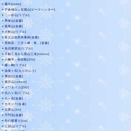
＋
霧氷[tomo]
＋
戸倉城山→盆堀山[ピークハンター]
＋
二ッ箭山[リブル]
＋
男体山[金森]
＋
斑尾山[金森]
＋
川桁山[リブル]
＋
富士山自然休養林[金森]
＋
見晴岳・三方ヶ峰・篭...[金森]
＋
魚沼展望台[リブル]
＋
不動三滝から黒山三滝[tokoro]
＋
八幡平・秋田駒[ZIO]
＋
霧ヶ峰[リブル]
＋
温泉ヶ岳[もりのふう]
＋
鹿俣山[金森]
＋
南沢山[tokoro]
＋
イワタバコ[ZIO]
＋
北八ヶ岳[リブル]
＋
八ヶ岳[金森]
＋
カモシカ[金森]
＋
比婆山[zio]
＋
守門岳[金森]
＋
牛の寝通り[zio]
＋
三頭山[リブル]