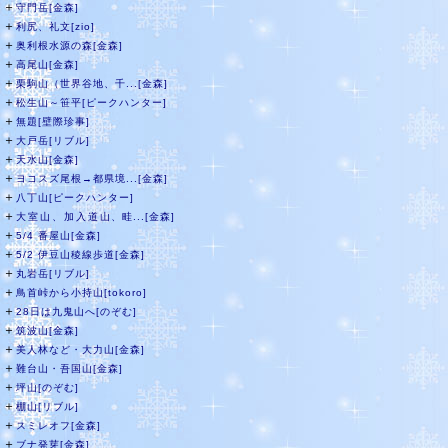
＋
守門岳[金森]
＋
利尻、礼文[zio]
＋
奥利根水源の森[金森]
＋
高尾山[金森]
＋
栗駒山（世界谷地、千...[金森]
＋
松生山～笹平[ピークハンター]
＋
無題[壁際珍事]
＋
大戸岳[リブル]
＋
天水山[金森]
＋
ヨコスズ尾根→都県境...[金森]
＋
八丁山[ピークハンター]
＋
大室山、加入道山、畦...[金森]
＋
5/4 番屋山[金森]
＋
5/2 伊豆山稜線歩道[金森]
＋
丸岩岳[リブル]
＋
鳥首峠から小持山[tokoro]
＋
28日は九鬼山へ[のぞむ]
＋
筑波山[金森]
＋
美人林など・大力山[金森]
＋
難台山・吾国山[金森]
＋
坪山[のぞむ]
＋
棚山[リブル]
＋
スミレオフ[金森]
＋
ブナ発芽[金森]