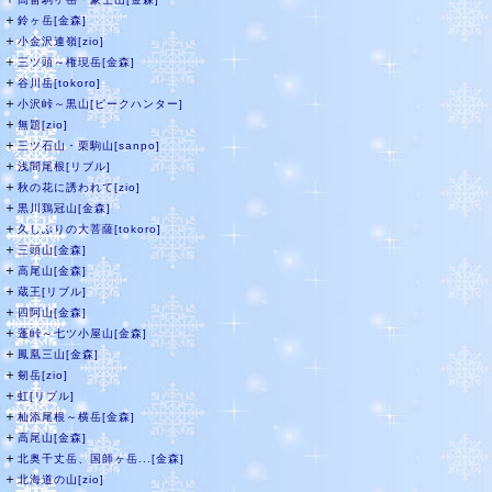
＋
鈴ヶ岳[金森]
＋
小金沢連嶺[zio]
＋
三ツ頭～権現岳[金森]
＋
谷川岳[tokoro]
＋
小沢峠～黒山[ピークハンター]
＋
無題[zio]
＋
三ツ石山・栗駒山[sanpo]
＋
浅間尾根[リブル]
＋
秋の花に誘われて[zio]
＋
黒川鶏冠山[金森]
＋
久しぶりの大菩薩[tokoro]
＋
三頭山[金森]
＋
高尾山[金森]
＋
蔵王[リブル]
＋
四阿山[金森]
＋
蓬峠～七ツ小屋山[金森]
＋
鳳凰三山[金森]
＋
剱岳[zio]
＋
虹[リブル]
＋
杣添尾根～横岳[金森]
＋
高尾山[金森]
＋
北奥千丈岳、国師ヶ岳...[金森]
＋
北海道の山[zio]