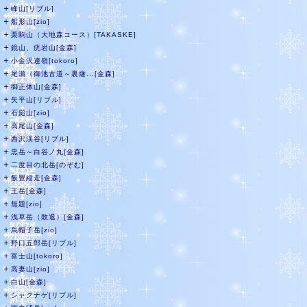
＋
峰山[リブル]
＋
船形山[zio]
＋
栗駒山（大地森コース）[TAKASKE]
＋
鏡山、疣岩山[金森]
＋
小金沢連嶺[tokoro]
＋
尾瀬（御池古道～裏燧...[金森]
＋
御正体山[金森]
＋
矢平山[リブル]
＋
石鎚山[zio]
＋
高尾山[金森]
＋
西沢渓谷[リブル]
＋
黒岳～白谷ノ丸[金森]
＋
二度目の北岳[のぞむ]
＋
飯豊縦走[金森]
＋
王岳[金森]
＋
無題[zio]
＋
浅草岳（敗退）[金森]
＋
烏帽子岳[zio]
＋
野口五郎岳[リブル]
＋
富士山[tokoro]
＋
高妻山[zio]
＋
白山[金森]
＋
シャクナゲ[リブル]