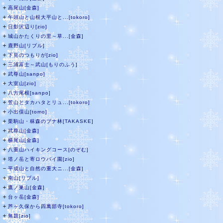
＋
高尾山[金森]
＋
午頭山と山根大平山と...[tokoro]
＋
日影沢辺り[zio]
＋
城山かたくりの里～草...[金森]
＋
鹿野山[リブル]
＋
下見のつもりが[zio]
＋
三浦富士～武山[もりのふう]
＋
武尊山[sanpo]
＋
大室山[zio]
＋
八方尾根[sanpo]
＋
笠山とタカハタとリュ...[tokoro]
＋
小出俣山[tomo]
＋
栗駒山・秣森のブナ林[TAKASKE]
＋
武尊山[金森]
＋
横尾山[金森]
＋
八重山ハイキングコース[のぞむ]
＋
塔ノ岳と寄ロウバイ園[zio]
－
平成山と自然の重大ニ...[金森]
＋
南山[リブル]
＋
鷹ノ巣山[金森]
＋
台ヶ岳[金森]
＋
芦ヶ久保から四萬部寺[tokoro]
＋
無題[zio]