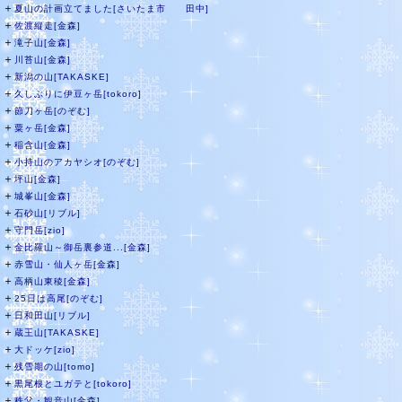
＋
夏山の計画立てました[さいたま市 田中]
＋
佐渡縦走[金森]
＋
滝子山[金森]
＋
川苔山[金森]
＋
新潟の山[TAKASKE]
＋
久しぶりに伊豆ヶ岳[tokoro]
＋
節刀ヶ岳[のぞむ]
＋
粟ヶ岳[金森]
＋
稲含山[金森]
＋
小持山のアカヤシオ[のぞむ]
＋
坪山[金森]
＋
城峯山[金森]
＋
石砂山[リブル]
＋
守門岳[zio]
＋
金比羅山～御岳裏参道...[金森]
＋
赤雪山・仙人ヶ岳[金森]
＋
高柄山東稜[金森]
＋
25日は高尾[のぞむ]
＋
日和田山[リブル]
＋
蔵王山[TAKASKE]
＋
大ドッケ[zio]
＋
残雪期の山[tomo]
＋
黒尾根とユガテと[tokoro]
＋
秩父・観音山[金森]