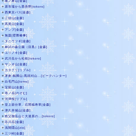
＋
鷹ノ巣山[金森]
＋
原市場から西吾野[tokoro]
＋
西東京バス[金森]
＋
三頭山[金森]
＋
高尾山[金森]
＋
アンプ[金森]
＋
無題[壁際椿事]
－
タニウツギ[金森]
＋
林試の森公園（目黒）[金森]
＋
ユリノキ[金森]
＋
武川岳から松枝[tokoro]
＋
ヤシオ山[金森]
＋
カタクリ[リプル]
＋
茅倉-鶴脚山-馬頭刈山...[ピークハンター]
＋
白毛門山[tomo]
＋
宝篋山[金森]
＋
塔ノ岳[のぞむ]
＋
河津桜[リブル]
＋
堂上節分草、石間福寿草[金森]
＋
津久井城山[金森]
＋
秩父御岳山と大達原の...[tokoro]
＋
谷川岳[金森]
＋
浅間隠山[zio]
＋
三ツ峠[金森]