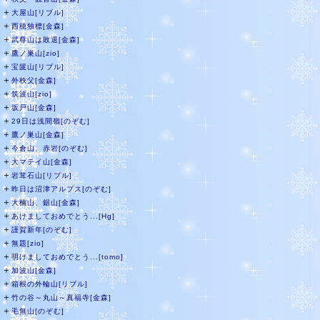
＋
大屋山[リブル]
＋
西穂独標[金森]
＋
武尊山は敗退[金森]
＋
鷹ノ巣山[zio]
＋
宝篋山[リブル]
＋
外秩父[金森]
＋
筑波山[zio]
＋
坂戸山[金森]
＋
29日は浅間嶺[のぞむ]
＋
鷹ノ巣山[金森]
＋
今倉山、赤岩[のぞむ]
＋
大マテイ山[金森]
＋
岩茸石山[リブル]
＋
昨日は沼津アルプス[のぞむ]
＋
大楠山、鋸山[金森]
＋
あけましておめでとう...[Hg]
＋
謹賀新年[のぞむ]
＋
無題[zio]
＋
明けましておめでとう...[tomo]
＋
加波山[金森]
＋
箱根の外輪山[リブル]
＋
竹の谷～丸山～真福寺[金森]
＋
毛無山[のぞむ]