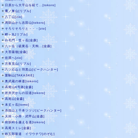
＋
日原から大平山を経て...[tokoro]
＋
鷹ノ巣山[リブル]
＋
八丁山[zio]
＋
周助山から吉田山[tokoro]
＋
そろりそろりと・・・[zio]
＋
畔ヶ丸[リブル]
＋
白毛門・笠ヶ岳[金森]
＋
八ヶ岳（硫黄岳・天狗...[金森]
＋
大菩薩嶺[金森]
＋
佐渡へ[zio]
＋
月夜見山[リブル]
＋
六ツ石山と羽黒山[ピークハンター]
＋
栗駒山[TAKASKE]
＋
奥武蔵の林道[tokoro]
＋
高尾山6号路[金森]
＋
岩井沢からの旧道[tokoro]
＋
高尾山[金森]
＋
未丈ヶ岳[tomo]
＋
赤指山と千本ツツジ[ピークハンター]
＋
大持・小持・武甲山[金森]
＋
前坂峠を越える道[tokoro]
＋
高尾スミレ[金森]
＋
鉄五郎新道 イワウチワ[のぞむ]