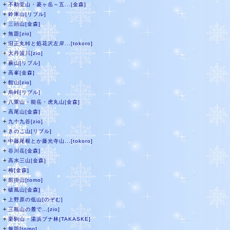
＋
不動堂山・菱ヶ岳～五...[金森]
＋
鈴庫山[リブル]
＋
三頭山[金森]
＋
無題[zio]
＋
旧正丸峠と処花沢左岸...[tokoro]
＋
大丹波川[zio]
＋
蕨山[リブル]
＋
高峯[金森]
＋
館山[zio]
＋
烏峠[リブル]
＋
八重山・能岳・虎丸山[金森]
－
高尾山[金森]
＋
九十九谷[zio]
＋
きのこ山[リブル]
＋
中藤尾根とか藤光寺山...[tokoro]
＋
谷川岳[金森]
＋
高水三山[金森]
－
梅[金森]
＋
前掛山[tomo]
＋
破風山[金森]
＋
上野原の低山[のぞむ]
＋
三瓶山の麓で…[zio]
＋
栗駒山・湯浜ブナ林[TAKASKE]
＋
無題[tomo]