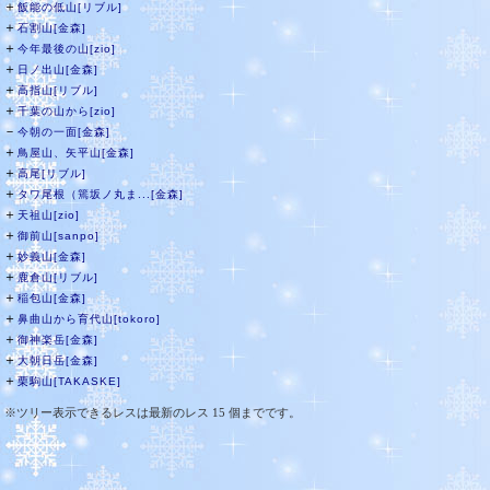
＋
飯能の低山[リブル]
＋
石割山[金森]
＋
今年最後の山[zio]
＋
日ノ出山[金森]
＋
高指山[リブル]
＋
千葉の山から[zio]
－
今朝の一面[金森]
＋
鳥屋山、矢平山[金森]
＋
高尾[リブル]
＋
タワ尾根（篶坂ノ丸ま...[金森]
＋
天祖山[zio]
＋
御前山[sanpo]
＋
妙義山[金森]
＋
鹿倉山[リブル]
＋
稲包山[金森]
＋
鼻曲山から育代山[tokoro]
＋
御神楽岳[金森]
＋
大朝日岳[金森]
＋
栗駒山[TAKASKE]
※ツリー表示できるレスは最新のレス 15 個までです。