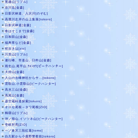
＋
尾越山[リブル]
＋
谷川岳[金森]
＋
日影沢林道、入沢川[のぞむ]
＋
高麗川左岸の山上集落[tokoro]
＋
日影沢林道[金森]
＋
春はそこまで[金森]
＋
日和田山[金森]
＋
福寿草など[金森]
＋
初歩きは[zio]
＋
川苔山[リブル]
＋
連行峰、市道山、臼杵山[金森]
＋
雨乞山,尾平山,ｳｴﾝﾀﾜ[ピークハンター]
＋
大持山[金森]
＋
入山の古峰神社からサ...[tokoro]
＋
雲取山,小雲取山[ピークハンター]
＋
高水三山[金森]
＋
高尾山[金森]
＋
虚空蔵峠道探索[tokoro]
＋
オロセ尾根～タワ尾根[ZIO]
＋
鶴寝山[リブル]
＋
沖ノ指山,イソツネ山[ピークハンター]
＋
壱岐対馬[ZIO]
＋
一ノ倉沢三段紅葉[tomo]
＋
白久駅から小鹿野警察前[tokoro]