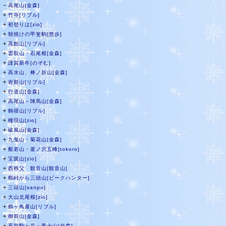
－
高尾山[金森]
＋
竹寺[リブル]
＋
初登りは[zio]
＋
朝焼けの甲斐駒[悠歩]
＋
高館山[リブル]
＋
雲取山・石尾根[金森]
＋
謹賀新年[のぞむ]
＋
高水山、棒ノ折山[金森]
＋
岩殿山[リブル]
＋
行道山[金森]
＋
高尾山～陣馬山[金森]
＋
鶴寝山[リブル]
＋
権現山[zio]
＋
破風山[金森]
＋
九鬼山・菊花山[金森]
＋
般若山・釜ノ沢五峰[tokoro]
＋
宝篋山[zio]
＋
西秩父 観音山[観音山]
＋
鶴峠から三頭山[ピークハンター]
＋
三頭山[sanpo]
＋
大山北尾根[zio]
＋
鶴ヶ鳥屋山[リブル]
＋
御前山[金森]
＋
高畠駒ヶ岳・豪士山[金森]