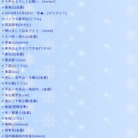
＋
今年もよろしくお願い...[sanpo]
＋
破風山[金森]
＋
2018年12月9日の「笠�...[グリグリ７]
＋
パノラマ展望台[リブル]
＋
謹賀新年[のぞむ]
＋
明けましておめでとう...[tomo]
＋
三ツ峠～清八山[金森]
＋
熊倉山[tokoro]
＋
倉岳山よさそうですね[ワタル]
＋
倉岳山[金森]
＋
愛宕参り[zio]
＋
三国山[リブル]
＋
無題[zio]
＋
笠山・堂平山・大霧山[金森]
＋
牛の寝[リブル]
＋
千足～大岳山～馬頭刈...[金森]
＋
向山展望台[zio]
＋
後山ブナ林公園[金森]
＋
無題[壁際珍事]
－
牛ノ寝通り[金森]
＋
冬桜[リブル]
＋
横隈山[tokoro]
＋
浅草岳[金森]
＋
旧刈場坂峠の峠道[tokoro]