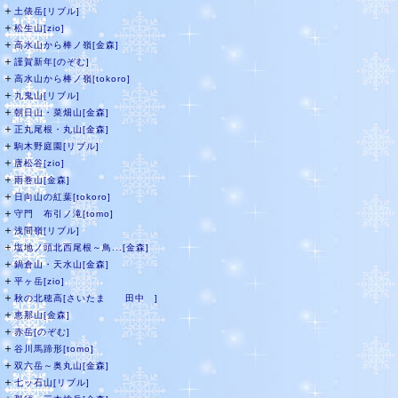
＋
土俵岳[リブル]
＋
松生山[zio]
＋
高水山から棒ノ嶺[金森]
＋
謹賀新年[のぞむ]
＋
高水山から棒ノ嶺[tokoro]
＋
九鬼山[リブル]
＋
朝日山・菜畑山[金森]
＋
正丸尾根・丸山[金森]
＋
駒木野庭園[リブル]
＋
唐松谷[zio]
＋
雨巻山[金森]
＋
日向山の紅葉[tokoro]
＋
守門 布引ノ滝[tomo]
＋
浅間嶺[リブル]
＋
塩地ノ頭北西尾根～鳥...[金森]
＋
鍋倉山・天水山[金森]
＋
平ヶ岳[zio]
＋
秋の北穂高[さいたま 田中 ]
＋
恵那山[金森]
＋
赤岳[のぞむ]
＋
谷川馬蹄形[tomo]
＋
双六岳～奥丸山[金森]
＋
七ッ石山[リブル]