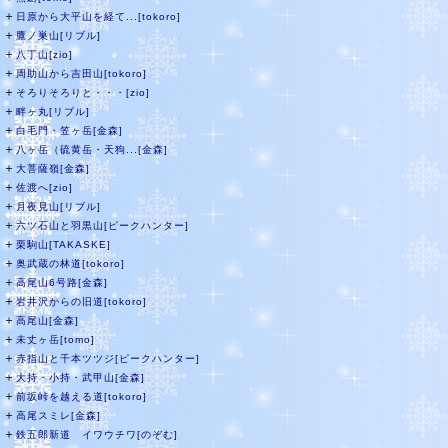
＋
日原から大平山を経て...[tokoro]
＋
鷹ノ巣山[リブル]
＋
八丁山[zio]
＋
周助山から吉田山[tokoro]
＋
そろりそろりと・・・[zio]
＋
畔ヶ丸[リブル]
＋
白毛門・笠ヶ岳[金森]
＋
八ヶ岳（硫黄岳・天狗...[金森]
＋
大菩薩嶺[金森]
＋
佐渡へ[zio]
＋
月夜見山[リブル]
＋
六ツ石山と羽黒山[ピークハンター]
＋
栗駒山[TAKASKE]
＋
奥武蔵の林道[tokoro]
＋
高尾山6号路[金森]
＋
岩井沢からの旧道[tokoro]
＋
高尾山[金森]
＋
未丈ヶ岳[tomo]
＋
赤指山と千本ツツジ[ピークハンター]
＋
大持・小持・武甲山[金森]
＋
前坂峠を越える道[tokoro]
＋
高尾スミレ[金森]
＋
鉄五郎新道 イワウチワ[のぞむ]