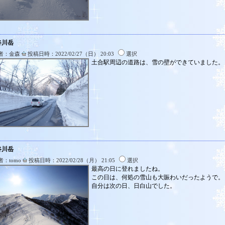
谷川岳
者：金森
投稿日時：2022/02/27（日） 20:03
選択
土合駅周辺の道路は、雪の壁ができていました。
谷川岳
者：tomo
投稿日時：2022/02/28（月） 21:05
選択
最高の日に登れましたね。
この日は、何処の雪山も大賑わいだったようで。
自分は次の日、日白山でした。