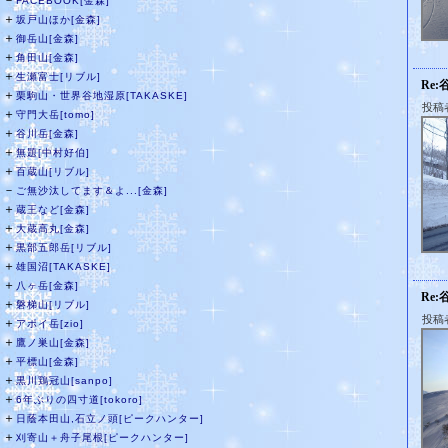
－
FACEBOOK[金森]
＋
坂戸山ほか[金森]
＋
御岳山[金森]
＋
角田山[金森]
＋
生瀬富士[リブル]
Re:
＋
栗駒山・世界谷地湿原[TAKASKE]
投稿
＋
守門大岳[tomo]
＋
谷川岳[金森]
＋
無題[中村好伯]
＋
百蔵山[リブル]
－
ご無沙汰してます＆よ...[金森]
＋
蔵王など[金森]
＋
大蔵高丸[金森]
＋
黒部五郎岳[リブル]
＋
雄国沼[TAKASKE]
＋
八ヶ岳[金森]
Re:
＋
磐梯山[リブル]
投稿
＋
アポイ岳[zio]
＋
鷹ノ巣山[金森]
＋
平標山[金森]
＋
黒川鶏冠山[sanpo]
＋
6年ぶりの四寸道[tokoro]
＋
日蔭本田山,石立ノ頭[ピークハンター]
＋
刈寄山＋舟子尾根[ピークハンター]