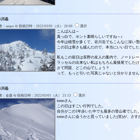
谷川岳
：sanpo
投稿日時：2022/03/01（火） 20:00
選択
こんばんは～
真っ白で、ホント素晴らしいですね～♪
今年は積雪が多くて、谷川岳でもこんなに深い雪
この日は寒さも緩んだので、本当にいい日でした
私もこの前日は長野の友人の案内で、ノートレー
ラッセルの出来ない私はもちろん最後尾でしたけ
さて問題、どこの山でしょう？
って、もっと引いた写真じゃないと分かりませんよ
谷川岳
者：金森
投稿日時：2022/03/01（火） 21:13
選択
tomoさん
この日はすごい行列でした。
自分がこの1年歩いた中でも最多の登山者でした
tomoさんに会うかと思っていました(笑)が、さ