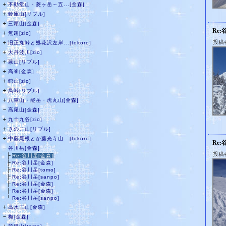
＋
不動堂山・菱ヶ岳～五...[金森]
＋
鈴庫山[リブル]
＋
三頭山[金森]
Re:
＋
無題[zio]
＋
投稿者
旧正丸峠と処花沢左岸...[tokoro]
＋
大丹波川[zio]
＋
蕨山[リブル]
＋
高峯[金森]
＋
館山[zio]
＋
烏峠[リブル]
＋
八重山・能岳・虎丸山[金森]
－
高尾山[金森]
＋
九十九谷[zio]
＋
きのこ山[リブル]
＋
中藤尾根とか藤光寺山...[tokoro]
Re:
－
谷川岳[金森]
投稿
├
Re:谷川岳[金森]
├
Re:谷川岳[金森]
├
Re:谷川岳[tomo]
├
Re:谷川岳[sanpo]
├
Re:谷川岳[金森]
├
Re:谷川岳[金森]
└
Re:谷川岳[sanpo]
＋
高水三山[金森]
－
梅[金森]