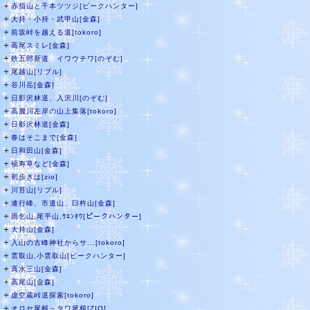
＋
赤指山と千本ツツジ[ピークハンター]
＋
大持・小持・武甲山[金森]
＋
前坂峠を越える道[tokoro]
＋
高尾スミレ[金森]
＋
鉄五郎新道 イワウチワ[のぞむ]
＋
尾越山[リブル]
＋
谷川岳[金森]
＋
日影沢林道、入沢川[のぞむ]
＋
高麗川左岸の山上集落[tokoro]
＋
日影沢林道[金森]
＋
春はそこまで[金森]
＋
日和田山[金森]
＋
福寿草など[金森]
＋
初歩きは[zio]
＋
川苔山[リブル]
＋
連行峰、市道山、臼杵山[金森]
＋
雨乞山,尾平山,ｳｴﾝﾀﾜ[ピークハンター]
＋
大持山[金森]
＋
入山の古峰神社からサ...[tokoro]
＋
雲取山,小雲取山[ピークハンター]
＋
高水三山[金森]
＋
高尾山[金森]
＋
虚空蔵峠道探索[tokoro]
＋
オロセ尾根～タワ尾根[ZIO]