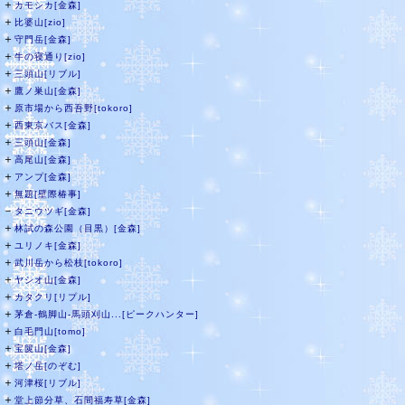
＋
カモシカ[金森]
＋
比婆山[zio]
＋
守門岳[金森]
＋
牛の寝通り[zio]
＋
三頭山[リブル]
＋
鷹ノ巣山[金森]
＋
原市場から西吾野[tokoro]
＋
西東京バス[金森]
＋
三頭山[金森]
＋
高尾山[金森]
＋
アンプ[金森]
＋
無題[壁際椿事]
－
タニウツギ[金森]
＋
林試の森公園（目黒）[金森]
＋
ユリノキ[金森]
＋
武川岳から松枝[tokoro]
＋
ヤシオ山[金森]
＋
カタクリ[リプル]
＋
茅倉-鶴脚山-馬頭刈山...[ピークハンター]
＋
白毛門山[tomo]
＋
宝篋山[金森]
＋
塔ノ岳[のぞむ]
＋
河津桜[リブル]
＋
堂上節分草、石間福寿草[金森]