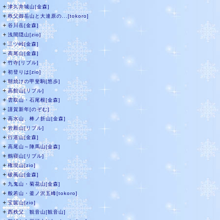
＋
津久井城山[金森]
＋
秩父御岳山と大達原の...[tokoro]
＋
谷川岳[金森]
＋
浅間隠山[zio]
＋
三ツ峠[金森]
－
高尾山[金森]
＋
竹寺[リブル]
＋
初登りは[zio]
＋
朝焼けの甲斐駒[悠歩]
＋
高館山[リブル]
＋
雲取山・石尾根[金森]
＋
謹賀新年[のぞむ]
＋
高水山、棒ノ折山[金森]
＋
岩殿山[リブル]
＋
行道山[金森]
＋
高尾山～陣馬山[金森]
＋
鶴寝山[リブル]
＋
権現山[zio]
＋
破風山[金森]
＋
九鬼山・菊花山[金森]
＋
般若山・釜ノ沢五峰[tokoro]
＋
宝篋山[zio]
＋
西秩父 観音山[観音山]