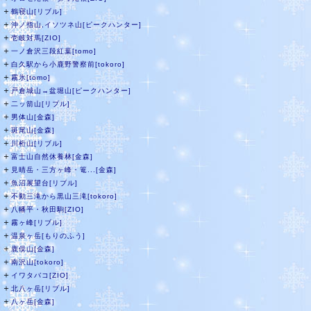
＋
鶴寝山[リブル]
＋
沖ノ指山,イソツネ山[ピークハンター]
＋
壱岐対馬[ZIO]
＋
一ノ倉沢三段紅葉[tomo]
＋
白久駅から小鹿野警察前[tokoro]
＋
霧氷[tomo]
＋
戸倉城山→盆堀山[ピークハンター]
＋
二ッ箭山[リブル]
＋
男体山[金森]
＋
斑尾山[金森]
＋
川桁山[リブル]
＋
富士山自然休養林[金森]
＋
見晴岳・三方ヶ峰・篭...[金森]
＋
魚沼展望台[リブル]
＋
不動三滝から黒山三滝[tokoro]
＋
八幡平・秋田駒[ZIO]
＋
霧ヶ峰[リブル]
＋
温泉ヶ岳[もりのふう]
＋
鹿俣山[金森]
＋
南沢山[tokoro]
＋
イワタバコ[ZIO]
＋
北八ヶ岳[リブル]
＋
八ヶ岳[金森]