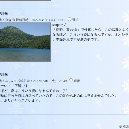
谷川岳
者：金森
投稿日時：2022/03/01（火） 21:19
選択
sanpoさん
「長野、裏○○山」で検索したら、この写真とよく似
なるほど、こういう姿になるんですか。オオシラ
←季節外れですが夏の姿です。
谷川岳
：sanpo
投稿日時：2022/03/01（火） 23:49
選択
ごーい！ 正解です。
るほど、夏はこういう姿になるんですね。(^^
が秋に行った時はガスっていたので、この池からあの山は見えませんでした。
真、ありがとうございます。
※投稿