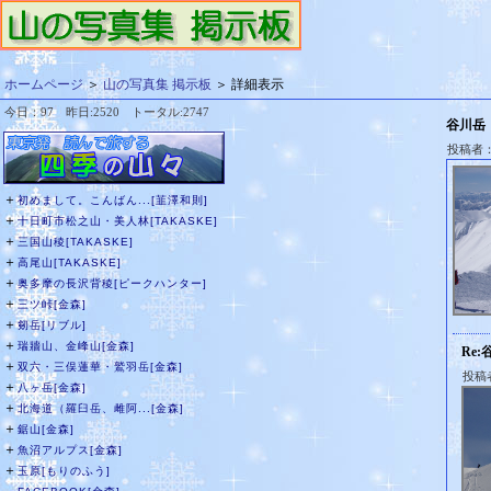
ホームページ
＞
山の写真集 掲示板
＞ 詳細表示
今日：97 昨日:2520 トータル:2747
谷川岳
投稿者
＋
初めまして。こんばん...[韮澤和則]
＋
十日町市松之山・美人林[TAKASKE]
＋
三国山稜[TAKASKE]
＋
高尾山[TAKASKE]
＋
奥多摩の長沢背稜[ピークハンター]
＋
三ツ峠[金森]
＋
剱岳[リブル]
＋
瑞牆山、金峰山[金森]
Re:
＋
双六・三俣蓮華・鷲羽岳[金森]
投稿
＋
八ヶ岳[金森]
＋
北海道（羅臼岳、雌阿...[金森]
＋
鋸山[金森]
＋
魚沼アルプス[金森]
＋
玉原[もりのふう]