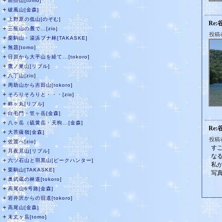
＋
前掛山[tomo]
＋
破風山[金森]
＋
上野原の低山[のぞむ]
Re:
＋
三瓶山の麓で…[zio]
投稿
＋
栗駒山・湯浜ブナ林[TAKASKE]
＋
無題[tomo]
＋
日原から大平山を経て...[tokoro]
＋
鷹ノ巣山[リブル]
＋
八丁山[zio]
＋
周助山から吉田山[tokoro]
＋
そろりそろりと・・・[zio]
＋
畔ヶ丸[リブル]
＋
白毛門・笠ヶ岳[金森]
＋
八ヶ岳（硫黄岳・天狗...[金森]
Re:
＋
大菩薩嶺[金森]
投稿者
＋
佐渡へ[zio]
す
＋
月夜見山[リブル]
な
＋
六ツ石山と羽黒山[ピークハンター]
私
＋
栗駒山[TAKASKE]
写
＋
奥武蔵の林道[tokoro]
＋
高尾山6号路[金森]
＋
岩井沢からの旧道[tokoro]
＋
高尾山[金森]
＋
未丈ヶ岳[tomo]