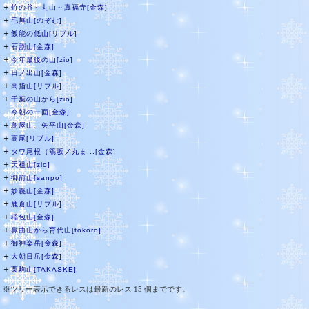
＋
竹の谷～丸山～真福寺[金森]
＋
毛無山[のぞむ]
＋
飯能の低山[リブル]
＋
石割山[金森]
＋
今年最後の山[zio]
＋
日ノ出山[金森]
＋
高指山[リブル]
＋
千葉の山から[zio]
－
今朝の一面[金森]
＋
鳥屋山、矢平山[金森]
＋
高尾[リブル]
＋
タワ尾根（篶坂ノ丸ま...[金森]
＋
天祖山[zio]
＋
御前山[sanpo]
＋
妙義山[金森]
＋
鹿倉山[リブル]
＋
稲包山[金森]
＋
鼻曲山から育代山[tokoro]
＋
御神楽岳[金森]
＋
大朝日岳[金森]
＋
栗駒山[TAKASKE]
※ツリー表示できるレスは最新のレス 15 個までです。