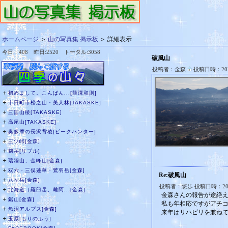
ホームページ
＞
山の写真集 掲示板
＞ 詳細表示
今日：408 昨日:2520 トータル:3058
破風山
投稿者：金森
投稿日時：2021
＋
初めまして。こんばん...[韮澤和則]
＋
十日町市松之山・美人林[TAKASKE]
＋
三国山稜[TAKASKE]
＋
高尾山[TAKASKE]
＋
奥多摩の長沢背稜[ピークハンター]
＋
三ツ峠[金森]
＋
剱岳[リブル]
＋
瑞牆山、金峰山[金森]
＋
双六・三俣蓮華・鷲羽岳[金森]
Re:破風山
＋
八ヶ岳[金森]
投稿者：悠歩 投稿日時：2021/
＋
北海道（羅臼岳、雌阿...[金森]
金森さんの報告が途絶
＋
鋸山[金森]
私も年相応ですがアチ
＋
魚沼アルプス[金森]
来年はリハビリを兼ね
＋
玉原[もりのふう]