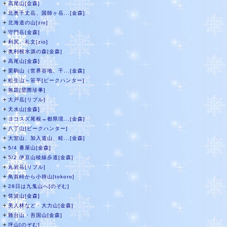
＋
高尾山[金森]
＋
北奥千丈岳、国師ヶ岳...[金森]
＋
北海道の山[zio]
＋
守門岳[金森]
＋
利尻、礼文[zio]
＋
奥利根水源の森[金森]
＋
高尾山[金森]
＋
栗駒山（世界谷地、千...[金森]
＋
松生山～笹平[ピークハンター]
＋
無題[壁際珍事]
＋
大戸岳[リブル]
＋
天水山[金森]
＋
ヨコスズ尾根→都県境...[金森]
＋
八丁山[ピークハンター]
＋
大室山、加入道山、畦...[金森]
＋
5/4 番屋山[金森]
＋
5/2 伊豆山稜線歩道[金森]
＋
丸岩岳[リブル]
＋
鳥首峠から小持山[tokoro]
＋
28日は九鬼山へ[のぞむ]
＋
筑波山[金森]
＋
美人林など・大力山[金森]
＋
難台山・吾国山[金森]
＋
坪山[のぞむ]