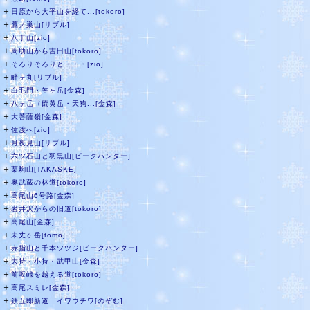
＋
日原から大平山を経て...[tokoro]
＋
鷹ノ巣山[リブル]
＋
八丁山[zio]
＋
周助山から吉田山[tokoro]
＋
そろりそろりと・・・[zio]
＋
畔ヶ丸[リブル]
＋
白毛門・笠ヶ岳[金森]
＋
八ヶ岳（硫黄岳・天狗...[金森]
＋
大菩薩嶺[金森]
＋
佐渡へ[zio]
＋
月夜見山[リブル]
＋
六ツ石山と羽黒山[ピークハンター]
＋
栗駒山[TAKASKE]
＋
奥武蔵の林道[tokoro]
＋
高尾山6号路[金森]
＋
岩井沢からの旧道[tokoro]
＋
高尾山[金森]
＋
未丈ヶ岳[tomo]
＋
赤指山と千本ツツジ[ピークハンター]
＋
大持・小持・武甲山[金森]
＋
前坂峠を越える道[tokoro]
＋
高尾スミレ[金森]
＋
鉄五郎新道 イワウチワ[のぞむ]