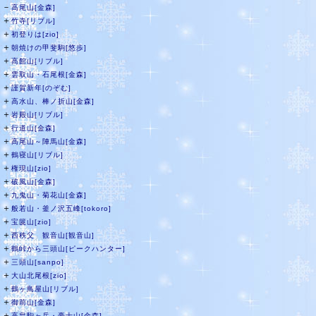
－
高尾山[金森]
＋
竹寺[リブル]
＋
初登りは[zio]
＋
朝焼けの甲斐駒[悠歩]
＋
高館山[リブル]
＋
雲取山・石尾根[金森]
＋
謹賀新年[のぞむ]
＋
高水山、棒ノ折山[金森]
＋
岩殿山[リブル]
＋
行道山[金森]
＋
高尾山～陣馬山[金森]
＋
鶴寝山[リブル]
＋
権現山[zio]
＋
破風山[金森]
＋
九鬼山・菊花山[金森]
＋
般若山・釜ノ沢五峰[tokoro]
＋
宝篋山[zio]
＋
西秩父 観音山[観音山]
＋
鶴峠から三頭山[ピークハンター]
＋
三頭山[sanpo]
＋
大山北尾根[zio]
＋
鶴ヶ鳥屋山[リブル]
＋
御前山[金森]
＋
高畠駒ヶ岳・豪士山[金森]