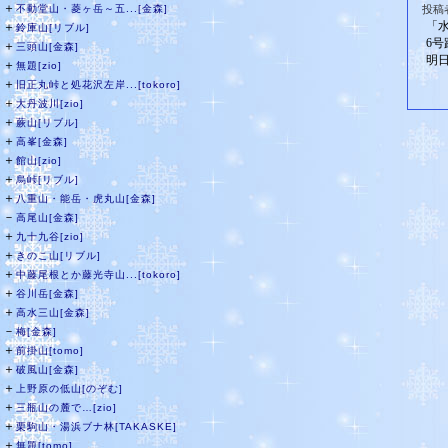
＋
不動堂山・菱ヶ岳～五...[金森]
投稿者
「
＋
鈴庫山[リブル]
6
＋
三頭山[金森]
明日
＋
無題[zio]
＋
旧正丸峠と処花沢左岸...[tokoro]
＋
大丹波川[zio]
＋
蕨山[リブル]
＋
高峯[金森]
＋
館山[zio]
＋
烏峠[リブル]
＋
八重山・能岳・虎丸山[金森]
－
高尾山[金森]
＋
九十九谷[zio]
＋
きのこ山[リブル]
＋
中藤尾根とか藤光寺山...[tokoro]
＋
谷川岳[金森]
＋
高水三山[金森]
－
梅[金森]
＋
前掛山[tomo]
＋
破風山[金森]
＋
上野原の低山[のぞむ]
＋
三瓶山の麓で…[zio]
＋
栗駒山・湯浜ブナ林[TAKASKE]
＋
無題[tomo]