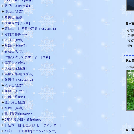
－
FACEBOOK[金森]
＋
坂戸山ほか[金森]
＋
御岳山[金森]
＋
角田山[金森]
＋
生瀬富士[リブル]
Re:
＋
栗駒山・世界谷地湿原[TAKASKE]
投稿者
＋
守門大岳[tomo]
ご
＋
谷川岳[金森]
次
＋
登
無題[中村好伯]
＋
百蔵山[リブル]
－
ご無沙汰してます＆よ...[金森]
Re:
＋
蔵王など[金森]
投稿
＋
大蔵高丸[金森]
＋
黒部五郎岳[リブル]
＋
雄国沼[TAKASKE]
＋
八ヶ岳[金森]
＋
磐梯山[リブル]
＋
アポイ岳[zio]
＋
鷹ノ巣山[金森]
＋
平標山[金森]
＋
黒川鶏冠山[sanpo]
＋
6年ぶりの四寸道[tokoro]
＋
日蔭本田山,石立ノ頭[ピークハンター]
Re:
＋
刈寄山＋舟子尾根[ピークハンター]