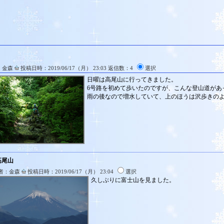
：金森
投稿日時：2019/06/17（月） 23:03 返信数：4
選択
日曜は高尾山に行ってきました。
6号路を初めて歩いたのですが、こんな登山道があ
雨の後なので増水していて、上のほうは沢歩きの
高尾山
者：金森
投稿日時：2019/06/17（月） 23:04
選択
久しぶりに富士山を見ました。