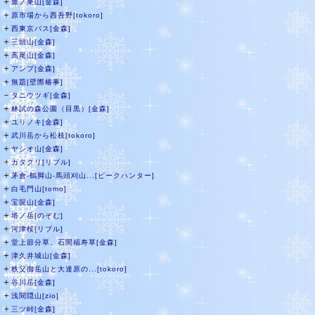
＋
鷹ノ巣山[金森]
＋
原市場から西吾野[tokoro]
＋
西東京バス[金森]
＋
三頭山[金森]
＋
高尾山[金森]
＋
アンプ[金森]
＋
無題[壁際椿事]
－
タニウツギ[金森]
＋
林試の森公園（目黒）[金森]
＋
ユリノキ[金森]
＋
武川岳から松枝[tokoro]
＋
ヤシオ山[金森]
＋
カタクリ[リプル]
＋
茅倉-鶴脚山-馬頭刈山...[ピークハンター]
＋
白毛門山[tomo]
＋
宝篋山[金森]
＋
塔ノ岳[のぞむ]
＋
河津桜[リブル]
＋
堂上節分草、石間福寿草[金森]
＋
津久井城山[金森]
＋
秩父御岳山と大達原の...[tokoro]
＋
谷川岳[金森]
＋
浅間隠山[zio]
＋
三ツ峠[金森]