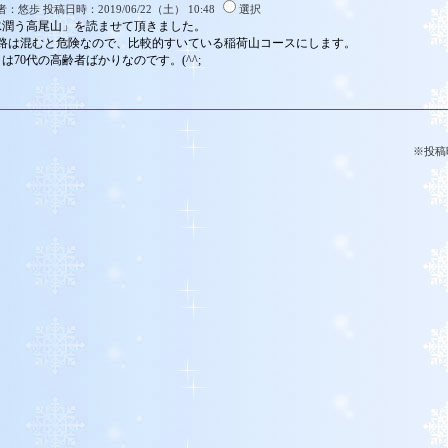
：悠歩 投稿日時：2019/06/22（土） 10:48
選択
水潤う高尾山」を読ませて頂きました。
号路は混むと危険なので、比較的すいている稲荷山コースにします。
は70代の高齢者ばかりなのです。(^^;
※投稿