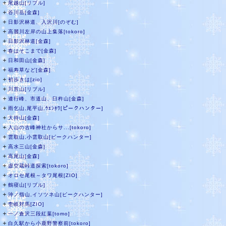
＋
尾越山[リブル]
＋
谷川岳[金森]
＋
日影沢林道、入沢川[のぞむ]
＋
高麗川左岸の山上集落[tokoro]
＋
日影沢林道[金森]
＋
春はそこまで[金森]
＋
日和田山[金森]
＋
福寿草など[金森]
＋
初歩きは[zio]
＋
川苔山[リブル]
＋
連行峰、市道山、臼杵山[金森]
＋
雨乞山,尾平山,ｳｴﾝﾀﾜ[ピークハンター]
＋
大持山[金森]
＋
入山の古峰神社からサ...[tokoro]
＋
雲取山,小雲取山[ピークハンター]
＋
高水三山[金森]
＋
高尾山[金森]
＋
虚空蔵峠道探索[tokoro]
＋
オロセ尾根～タワ尾根[ZIO]
＋
鶴寝山[リブル]
＋
沖ノ指山,イソツネ山[ピークハンター]
＋
壱岐対馬[ZIO]
＋
一ノ倉沢三段紅葉[tomo]
＋
白久駅から小鹿野警察前[tokoro]