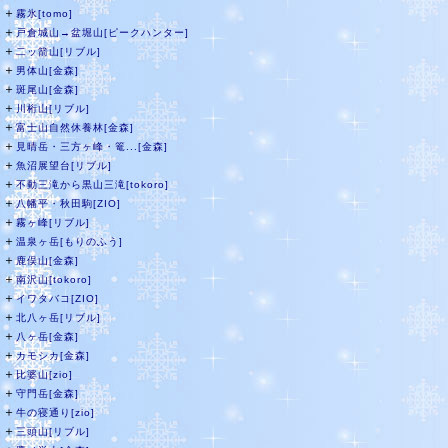
＋
霧氷[tomo]
＋
戸倉城山→盆堀山[ピークハンター]
＋
二ッ箭山[リブル]
＋
男体山[金森]
＋
斑尾山[金森]
＋
川桁山[リブル]
＋
富士山自然休養林[金森]
＋
見晴岳・三方ヶ峰・篭...[金森]
＋
魚沼展望台[リブル]
＋
不動三滝から黒山三滝[tokoro]
＋
八幡平・秋田駒[ZIO]
＋
霧ヶ峰[リブル]
＋
温泉ヶ岳[もりのふう]
＋
鹿俣山[金森]
＋
南沢山[tokoro]
＋
イワタバコ[ZIO]
＋
北八ヶ岳[リブル]
＋
八ヶ岳[金森]
＋
カモシカ[金森]
＋
比婆山[zio]
＋
守門岳[金森]
＋
牛の寝通り[zio]
＋
三頭山[リブル]