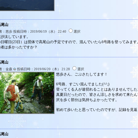
高尾山
：悠歩 投稿日時：2019/06/19（水） 22:40
選択
無沙汰しています。
の日曜日(23日）は団体で高尾山の予定ですので、混んでいたら6号路を登ってみます
山者は多かったですか？
高尾山
者：金森
投稿日時：2019/06/20（木） 21:28
選択
悠歩さん、ごぶさたしてます！
6号路、すごい混んでました(^^;)
登ってくる人が途切れることはありませんでした
真夏日だったので、皆さん涼しさを求めて来たん
沢を歩く部分は気持ちよかったです。
初めて歩いたと思っていたのですが、記録を見返
高尾山