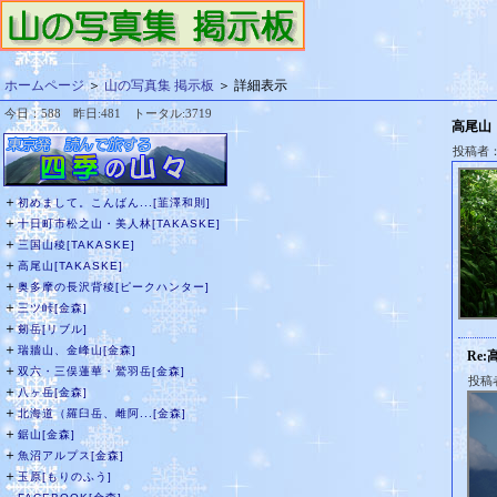
ホームページ
＞
山の写真集 掲示板
＞ 詳細表示
今日：588 昨日:481 トータル:3719
高尾山
投稿者
＋
初めまして。こんばん...[韮澤和則]
＋
十日町市松之山・美人林[TAKASKE]
＋
三国山稜[TAKASKE]
＋
高尾山[TAKASKE]
＋
奥多摩の長沢背稜[ピークハンター]
＋
三ツ峠[金森]
＋
剱岳[リブル]
＋
瑞牆山、金峰山[金森]
Re:
＋
双六・三俣蓮華・鷲羽岳[金森]
投稿
＋
八ヶ岳[金森]
＋
北海道（羅臼岳、雌阿...[金森]
＋
鋸山[金森]
＋
魚沼アルプス[金森]
＋
玉原[もりのふう]