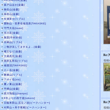
－
FACEBOOK[金森]
＋
坂戸山ほか[金森]
＋
御岳山[金森]
＋
角田山[金森]
＋
生瀬富士[リブル]
＋
栗駒山・世界谷地湿原[TAKASKE]
＋
守門大岳[tomo]
＋
谷川岳[金森]
＋
無題[中村好伯]
＋
百蔵山[リブル]
－
ご無沙汰してます＆よ...[金森]
＋
蔵王など[金森]
Re:
＋
大蔵高丸[金森]
＋
投稿
黒部五郎岳[リブル]
＋
雄国沼[TAKASKE]
＋
八ヶ岳[金森]
＋
磐梯山[リブル]
＋
アポイ岳[zio]
＋
鷹ノ巣山[金森]
＋
平標山[金森]
＋
黒川鶏冠山[sanpo]
＋
6年ぶりの四寸道[tokoro]
Re:
＋
日蔭本田山,石立ノ頭[ピークハンター]
＋
刈寄山＋舟子尾根[ピークハンター]
投稿