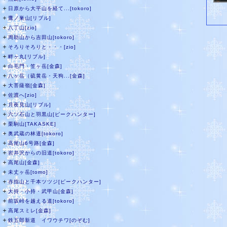
＋
日原から大平山を経て...[tokoro]
＋
鷹ノ巣山[リブル]
＋
八丁山[zio]
＋
周助山から吉田山[tokoro]
＋
そろりそろりと・・・[zio]
＋
畔ヶ丸[リブル]
＋
白毛門・笠ヶ岳[金森]
＋
八ヶ岳（硫黄岳・天狗...[金森]
＋
大菩薩嶺[金森]
＋
佐渡へ[zio]
＋
月夜見山[リブル]
＋
六ツ石山と羽黒山[ピークハンター]
＋
栗駒山[TAKASKE]
＋
奥武蔵の林道[tokoro]
＋
高尾山6号路[金森]
＋
岩井沢からの旧道[tokoro]
＋
高尾山[金森]
＋
未丈ヶ岳[tomo]
＋
赤指山と千本ツツジ[ピークハンター]
＋
大持・小持・武甲山[金森]
＋
前坂峠を越える道[tokoro]
＋
高尾スミレ[金森]
＋
鉄五郎新道 イワウチワ[のぞむ]