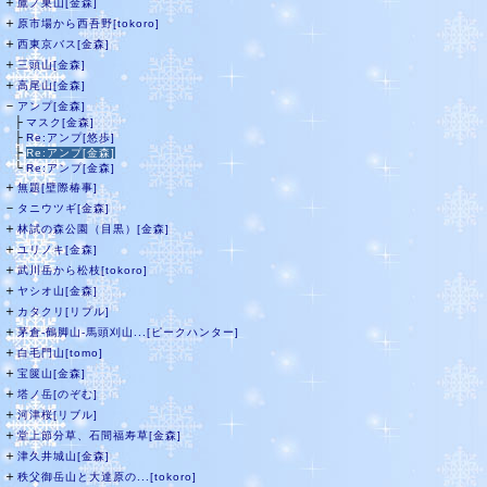
＋
鷹ノ巣山[金森]
＋
原市場から西吾野[tokoro]
＋
西東京バス[金森]
＋
三頭山[金森]
＋
高尾山[金森]
－
アンプ[金森]
├
マスク[金森]
├
Re:アンプ[悠歩]
├
Re:アンプ[金森]
└
Re:アンプ[金森]
＋
無題[壁際椿事]
－
タニウツギ[金森]
＋
林試の森公園（目黒）[金森]
＋
ユリノキ[金森]
＋
武川岳から松枝[tokoro]
＋
ヤシオ山[金森]
＋
カタクリ[リプル]
＋
茅倉-鶴脚山-馬頭刈山...[ピークハンター]
＋
白毛門山[tomo]
＋
宝篋山[金森]
＋
塔ノ岳[のぞむ]
＋
河津桜[リブル]
＋
堂上節分草、石間福寿草[金森]
＋
津久井城山[金森]
＋
秩父御岳山と大達原の...[tokoro]