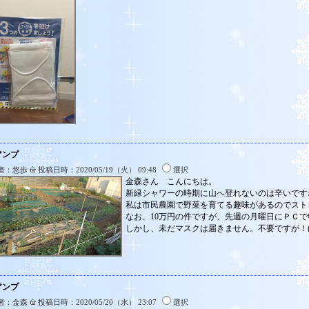
アンプ
者：悠歩
投稿日時：2020/05/19（火） 09:48
選択
金森さん こんにちは。
新緑シャワーの時期に山へ登れないのは辛いです
私は市民農園で野菜を育てる趣味があるのでスト
なお、10万円の件ですが、先週の月曜日にＰＣ
しかし、未だマスクは届きません。不要ですが！(^
アンプ
者：金森
投稿日時：2020/05/20（水） 23:07
選択