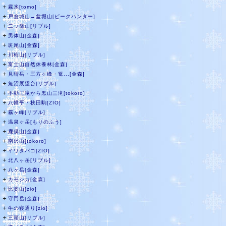
＋
霧氷[tomo]
＋
戸倉城山→盆堀山[ピークハンター]
＋
二ッ箭山[リブル]
＋
男体山[金森]
＋
斑尾山[金森]
＋
川桁山[リブル]
＋
富士山自然休養林[金森]
＋
見晴岳・三方ヶ峰・篭...[金森]
＋
魚沼展望台[リブル]
＋
不動三滝から黒山三滝[tokoro]
＋
八幡平・秋田駒[ZIO]
＋
霧ヶ峰[リブル]
＋
温泉ヶ岳[もりのふう]
＋
鹿俣山[金森]
＋
南沢山[tokoro]
＋
イワタバコ[ZIO]
＋
北八ヶ岳[リブル]
＋
八ヶ岳[金森]
＋
カモシカ[金森]
＋
比婆山[zio]
＋
守門岳[金森]
＋
牛の寝通り[zio]
＋
三頭山[リブル]