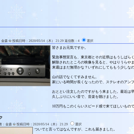
：金森
投稿日時：2020/05/14（木） 21:29 返信数：4
選択
皆さまお元気ですか。
緊急事態宣言も、東京都とその近県はもうしばら
解除されたところの映像を見ると、やはりうらや
来週はまだ無理かな？いずれにしてももう少しな
山の話でなくてすみません。
家にいる時間が長くなったので、ステレオのアン
おととい注文したのですがもう来ました。最近は
久しぶりにいい音で、音楽を聴けました。
10万円もこのくらいスピード感で来てほしいもの
ク
者：金森
投稿日時：2020/05/14（木） 21:29
選択
ついでと言ってはなんですが、これも届きました。