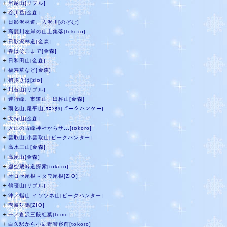
＋
尾越山[リブル]
＋
谷川岳[金森]
＋
日影沢林道、入沢川[のぞむ]
＋
高麗川左岸の山上集落[tokoro]
＋
日影沢林道[金森]
＋
春はそこまで[金森]
＋
日和田山[金森]
＋
福寿草など[金森]
＋
初歩きは[zio]
＋
川苔山[リブル]
＋
連行峰、市道山、臼杵山[金森]
＋
雨乞山,尾平山,ｳｴﾝﾀﾜ[ピークハンター]
＋
大持山[金森]
＋
入山の古峰神社からサ...[tokoro]
＋
雲取山,小雲取山[ピークハンター]
＋
高水三山[金森]
＋
高尾山[金森]
＋
虚空蔵峠道探索[tokoro]
＋
オロセ尾根～タワ尾根[ZIO]
＋
鶴寝山[リブル]
＋
沖ノ指山,イソツネ山[ピークハンター]
＋
壱岐対馬[ZIO]
＋
一ノ倉沢三段紅葉[tomo]
＋
白久駅から小鹿野警察前[tokoro]