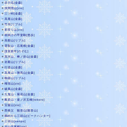
＋
谷川岳[金森]
＋
浅間隠山[zio]
＋
三ツ峠[金森]
－
高尾山[金森]
＋
竹寺[リブル]
＋
初登りは[zio]
＋
朝焼けの甲斐駒[悠歩]
＋
高館山[リブル]
＋
雲取山・石尾根[金森]
＋
謹賀新年[のぞむ]
＋
高水山、棒ノ折山[金森]
＋
岩殿山[リブル]
＋
行道山[金森]
＋
高尾山～陣馬山[金森]
＋
鶴寝山[リブル]
＋
権現山[zio]
＋
破風山[金森]
＋
九鬼山・菊花山[金森]
＋
般若山・釜ノ沢五峰[tokoro]
＋
宝篋山[zio]
＋
西秩父 観音山[観音山]
＋
鶴峠から三頭山[ピークハンター]
＋
三頭山[sanpo]
＋
大山北尾根[zio]