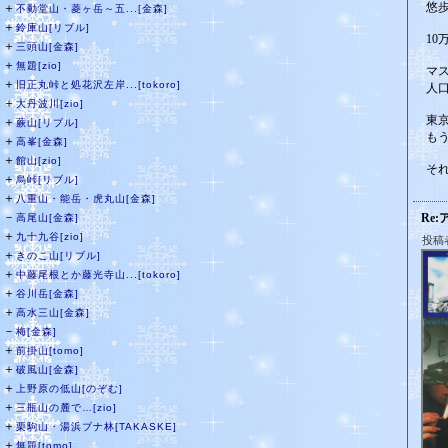
悠
＋
不動堂山・菱ヶ岳～五...[金森]
＋
鈴庫山[リブル]
1
＋
三頭山[金森]
＋
無題[zio]
マ
＋
旧正丸峠と処花沢左岸...[tokoro]
人
＋
大丹波川[zio]
東
＋
蕨山[リブル]
も
＋
高峯[金森]
＋
館山[zio]
そ
＋
烏峠[リブル]
＋
八重山・能岳・虎丸山[金森]
－
Re:
高尾山[金森]
＋
九十九谷[zio]
投稿
＋
きのこ山[リブル]
＋
中藤尾根とか藤光寺山...[tokoro]
＋
谷川岳[金森]
＋
高水三山[金森]
－
梅[金森]
＋
前掛山[tomo]
＋
破風山[金森]
＋
上野原の低山[のぞむ]
＋
三瓶山の麓で…[zio]
＋
栗駒山・湯浜ブナ林[TAKASKE]
＋
無題[tomo]