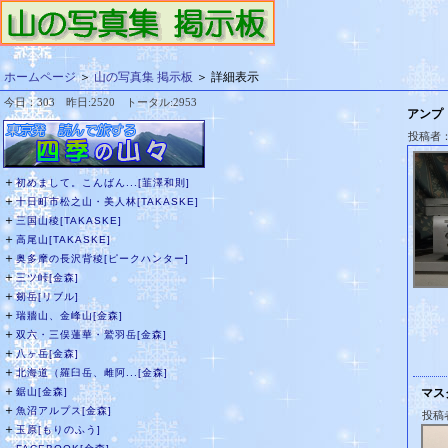
ホームページ
＞
山の写真集 掲示板
＞ 詳細表示
今日：303 昨日:2520 トータル:2953
アンプ
投稿者
＋
初めまして。こんばん...[韮澤和則]
＋
十日町市松之山・美人林[TAKASKE]
＋
三国山稜[TAKASKE]
＋
高尾山[TAKASKE]
＋
奥多摩の長沢背稜[ピークハンター]
＋
三ツ峠[金森]
＋
剱岳[リブル]
＋
瑞牆山、金峰山[金森]
＋
双六・三俣蓮華・鷲羽岳[金森]
＋
八ヶ岳[金森]
＋
北海道（羅臼岳、雌阿...[金森]
＋
鋸山[金森]
マス
＋
魚沼アルプス[金森]
投稿
＋
玉原[もりのふう]