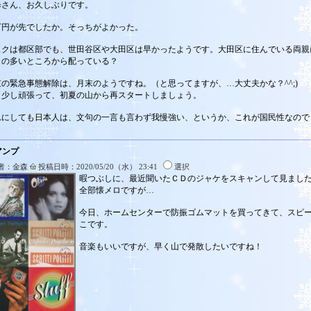
歩さん、お久しぶりです。
0万円が先でしたか。そっちがよかった。
スクは都区部でも、世田谷区や大田区は早かったようです。大田区に住んでいる両親
口の多いところから配っている？
京の緊急事態解除は、月末のようですね。（と思ってますが、…大丈夫かな？^^;)
う少し頑張って、初夏の山から再スタートしましょう。
れにしても日本人は、文句の一言も言わず我慢強い、というか、これが国民性なので
アンプ
者：金森
投稿日時：2020/05/20（水） 23:41
選択
暇つぶしに、最近聞いたＣＤのジャケをスキャンして見まし
全部懐メロですが…
今日、ホームセンターで防振ゴムマットを買ってきて、スピ
こです。
音楽もいいですが、早く山で発散したいですね！