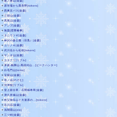
＋
鷹ノ巣山[金森]
＋
原市場から西吾野[tokoro]
＋
西東京バス[金森]
＋
三頭山[金森]
＋
高尾山[金森]
＋
アンプ[金森]
＋
無題[壁際椿事]
－
タニウツギ[金森]
＋
林試の森公園（目黒）[金森]
＋
ユリノキ[金森]
＋
武川岳から松枝[tokoro]
＋
ヤシオ山[金森]
＋
カタクリ[リプル]
＋
茅倉-鶴脚山-馬頭刈山...[ピークハンター]
＋
白毛門山[tomo]
＋
宝篋山[金森]
＋
塔ノ岳[のぞむ]
＋
河津桜[リブル]
＋
堂上節分草、石間福寿草[金森]
＋
津久井城山[金森]
＋
秩父御岳山と大達原の...[tokoro]
＋
谷川岳[金森]
＋
浅間隠山[zio]
＋
三ツ峠[金森]