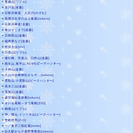
＋
尾越山[リブル]
＋
谷川岳[金森]
＋
日影沢林道、入沢川[のぞむ]
＋
高麗川左岸の山上集落[tokoro]
＋
日影沢林道[金森]
＋
春はそこまで[金森]
＋
日和田山[金森]
＋
福寿草など[金森]
＋
初歩きは[zio]
＋
川苔山[リブル]
＋
連行峰、市道山、臼杵山[金森]
＋
雨乞山,尾平山,ｳｴﾝﾀﾜ[ピークハンター]
＋
大持山[金森]
＋
入山の古峰神社からサ...[tokoro]
＋
雲取山,小雲取山[ピークハンター]
＋
高水三山[金森]
＋
高尾山[金森]
＋
虚空蔵峠道探索[tokoro]
＋
オロセ尾根～タワ尾根[ZIO]
＋
鶴寝山[リブル]
＋
沖ノ指山,イソツネ山[ピークハンター]
＋
壱岐対馬[ZIO]
＋
一ノ倉沢三段紅葉[tomo]
＋
白久駅から小鹿野警察前[tokoro]