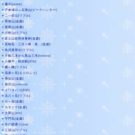
＋
霧氷[tomo]
＋
戸倉城山→盆堀山[ピークハンター]
＋
二ッ箭山[リブル]
＋
男体山[金森]
＋
斑尾山[金森]
＋
川桁山[リブル]
＋
富士山自然休養林[金森]
＋
見晴岳・三方ヶ峰・篭...[金森]
＋
魚沼展望台[リブル]
＋
不動三滝から黒山三滝[tokoro]
＋
八幡平・秋田駒[ZIO]
＋
霧ヶ峰[リブル]
＋
温泉ヶ岳[もりのふう]
＋
鹿俣山[金森]
＋
南沢山[tokoro]
＋
イワタバコ[ZIO]
＋
北八ヶ岳[リブル]
＋
八ヶ岳[金森]
＋
カモシカ[金森]
＋
比婆山[zio]
＋
守門岳[金森]
＋
牛の寝通り[zio]
＋
三頭山[リブル]