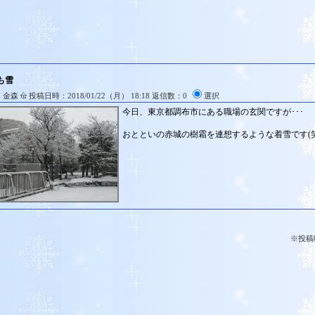
も雪
：金森
投稿日時：2018/01/22（月） 18:18 返信数：0
選択
今日、東京都調布市にある職場の玄関ですが･･･
おとといの赤城の樹霜を連想するような着雪です(笑
※投稿