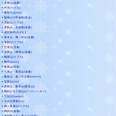
－
高尾山[金森]
＋
竹寺[リブル]
＋
初登りは[zio]
＋
朝焼けの甲斐駒[悠歩]
＋
高館山[リブル]
＋
雲取山・石尾根[金森]
＋
謹賀新年[のぞむ]
＋
高水山、棒ノ折山[金森]
＋
岩殿山[リブル]
＋
行道山[金森]
＋
高尾山～陣馬山[金森]
＋
鶴寝山[リブル]
＋
権現山[zio]
＋
破風山[金森]
＋
九鬼山・菊花山[金森]
＋
般若山・釜ノ沢五峰[tokoro]
＋
宝篋山[zio]
＋
西秩父 観音山[観音山]
＋
鶴峠から三頭山[ピークハンター]
＋
三頭山[sanpo]
＋
大山北尾根[zio]
＋
鶴ヶ鳥屋山[リブル]
＋
御前山[金森]
＋
高畠駒ヶ岳・豪士山[金森]