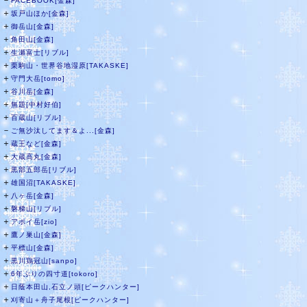
－
FACEBOOK[金森]
＋
坂戸山ほか[金森]
＋
御岳山[金森]
＋
角田山[金森]
＋
生瀬富士[リブル]
＋
栗駒山・世界谷地湿原[TAKASKE]
＋
守門大岳[tomo]
＋
谷川岳[金森]
＋
無題[中村好伯]
＋
百蔵山[リブル]
－
ご無沙汰してます＆よ...[金森]
＋
蔵王など[金森]
＋
大蔵高丸[金森]
＋
黒部五郎岳[リブル]
＋
雄国沼[TAKASKE]
＋
八ヶ岳[金森]
＋
磐梯山[リブル]
＋
アポイ岳[zio]
＋
鷹ノ巣山[金森]
＋
平標山[金森]
＋
黒川鶏冠山[sanpo]
＋
6年ぶりの四寸道[tokoro]
＋
日蔭本田山,石立ノ頭[ピークハンター]
＋
刈寄山＋舟子尾根[ピークハンター]