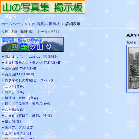
ホームページ
＞
山の写真集 掲示板
＞ 詳細表示
今日：510 昨日:481 トータル:3641
東京で
投稿者
＋
初めまして。こんばん...[韮澤和則]
＋
十日町市松之山・美人林[TAKASKE]
＋
三国山稜[TAKASKE]
＋
高尾山[TAKASKE]
＋
奥多摩の長沢背稜[ピークハンター]
＋
三ツ峠[金森]
＋
剱岳[リブル]
＋
瑞牆山、金峰山[金森]
＋
双六・三俣蓮華・鷲羽岳[金森]
＋
八ヶ岳[金森]
＋
北海道（羅臼岳、雌阿...[金森]
＋
鋸山[金森]
＋
魚沼アルプス[金森]
＋
玉原[もりのふう]