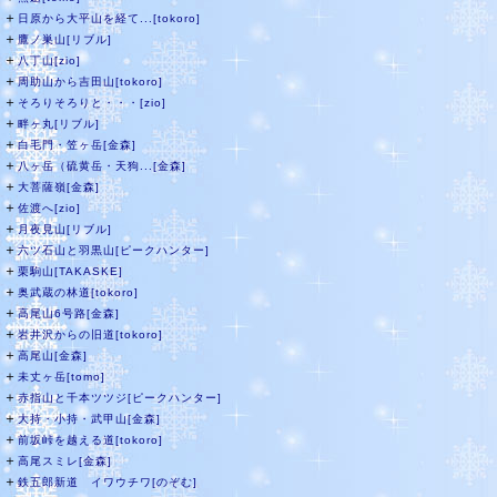
＋
日原から大平山を経て...[tokoro]
＋
鷹ノ巣山[リブル]
＋
八丁山[zio]
＋
周助山から吉田山[tokoro]
＋
そろりそろりと・・・[zio]
＋
畔ヶ丸[リブル]
＋
白毛門・笠ヶ岳[金森]
＋
八ヶ岳（硫黄岳・天狗...[金森]
＋
大菩薩嶺[金森]
＋
佐渡へ[zio]
＋
月夜見山[リブル]
＋
六ツ石山と羽黒山[ピークハンター]
＋
栗駒山[TAKASKE]
＋
奥武蔵の林道[tokoro]
＋
高尾山6号路[金森]
＋
岩井沢からの旧道[tokoro]
＋
高尾山[金森]
＋
未丈ヶ岳[tomo]
＋
赤指山と千本ツツジ[ピークハンター]
＋
大持・小持・武甲山[金森]
＋
前坂峠を越える道[tokoro]
＋
高尾スミレ[金森]
＋
鉄五郎新道 イワウチワ[のぞむ]