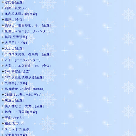
＋
守門岳[金森]
＋
利尻、礼文[zio]
＋
奥利根水源の森[金森]
＋
高尾山[金森]
＋
栗駒山（世界谷地、千...[金森]
＋
松生山～笹平[ピークハンター]
＋
無題[壁際珍事]
＋
大戸岳[リブル]
＋
天水山[金森]
＋
ヨコスズ尾根→都県境...[金森]
＋
八丁山[ピークハンター]
＋
大室山、加入道山、畦...[金森]
＋
5/4 番屋山[金森]
＋
5/2 伊豆山稜線歩道[金森]
＋
丸岩岳[リブル]
＋
鳥首峠から小持山[tokoro]
＋
28日は九鬼山へ[のぞむ]
＋
筑波山[金森]
＋
美人林など・大力山[金森]
＋
難台山・吾国山[金森]
＋
坪山[のぞむ]
＋
棚山[リブル]
＋
スミレオフ[金森]
＋
ブナ発芽[金森]