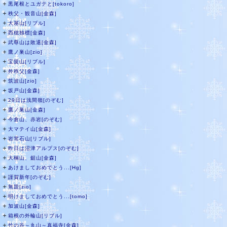
＋
黒尾根とユガテと[tokoro]
＋
秩父・観音山[金森]
＋
大屋山[リブル]
＋
西穂独標[金森]
＋
武尊山は敗退[金森]
＋
鷹ノ巣山[zio]
＋
宝篋山[リブル]
＋
外秩父[金森]
＋
筑波山[zio]
＋
坂戸山[金森]
＋
29日は浅間嶺[のぞむ]
＋
鷹ノ巣山[金森]
＋
今倉山、赤岩[のぞむ]
＋
大マテイ山[金森]
＋
岩茸石山[リブル]
＋
昨日は沼津アルプス[のぞむ]
＋
大楠山、鋸山[金森]
＋
あけましておめでとう...[Hg]
＋
謹賀新年[のぞむ]
＋
無題[zio]
＋
明けましておめでとう...[tomo]
＋
加波山[金森]
＋
箱根の外輪山[リブル]
＋
竹の谷～丸山～真福寺[金森]