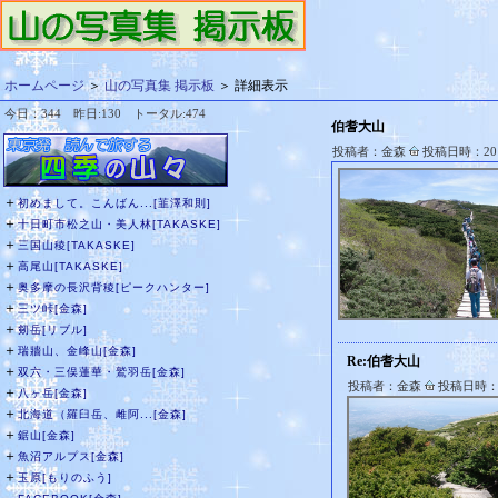
ホームページ
＞
山の写真集 掲示板
＞ 詳細表示
今日：344 昨日:130 トータル:474
伯耆大山
投稿者：金森
投稿日時：2018
＋
初めまして。こんばん...[韮澤和則]
＋
十日町市松之山・美人林[TAKASKE]
＋
三国山稜[TAKASKE]
＋
高尾山[TAKASKE]
＋
奥多摩の長沢背稜[ピークハンター]
＋
三ツ峠[金森]
＋
剱岳[リブル]
＋
瑞牆山、金峰山[金森]
Re:伯耆大山
＋
双六・三俣蓮華・鷲羽岳[金森]
投稿者：金森
投稿日時：20
＋
八ヶ岳[金森]
＋
北海道（羅臼岳、雌阿...[金森]
＋
鋸山[金森]
＋
魚沼アルプス[金森]
＋
玉原[もりのふう]