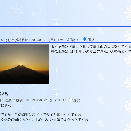
：のぞむ
投稿日時：2020/03/01（日） 17:50 返信数：1
選択
ダイヤモンド富士を狙って富士山の日に登ってき
尊仏山荘には同じ狙いのマニアさんが大勢泊まっ
塔ノ岳
者：金森
投稿日時：2020/03/01（日） 21:18
選択
ぞむさん
うですか、この時期は塔ノ岳でダイヤ富士なんですね。
まく休みの日にあたり、しかもいい天気でよかったですね。