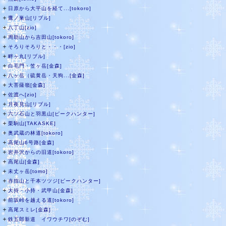
＋
日原から大平山を経て...[tokoro]
＋
鷹ノ巣山[リブル]
＋
八丁山[zio]
＋
周助山から吉田山[tokoro]
＋
そろりそろりと・・・[zio]
＋
畔ヶ丸[リブル]
＋
白毛門・笠ヶ岳[金森]
＋
八ヶ岳（硫黄岳・天狗...[金森]
＋
大菩薩嶺[金森]
＋
佐渡へ[zio]
＋
月夜見山[リブル]
＋
六ツ石山と羽黒山[ピークハンター]
＋
栗駒山[TAKASKE]
＋
奥武蔵の林道[tokoro]
＋
高尾山6号路[金森]
＋
岩井沢からの旧道[tokoro]
＋
高尾山[金森]
＋
未丈ヶ岳[tomo]
＋
赤指山と千本ツツジ[ピークハンター]
＋
大持・小持・武甲山[金森]
＋
前坂峠を越える道[tokoro]
＋
高尾スミレ[金森]
＋
鉄五郎新道 イワウチワ[のぞむ]