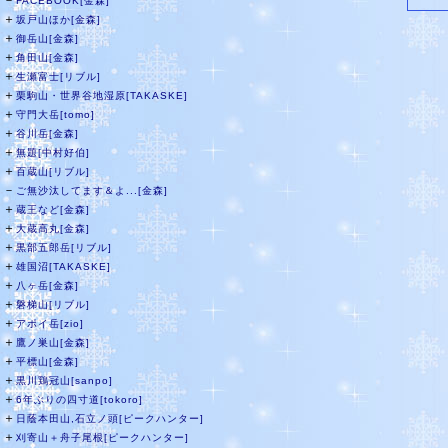
－
FACEBOOK[金森]
＋
坂戸山ほか[金森]
＋
御岳山[金森]
＋
角田山[金森]
＋
生瀬富士[リブル]
＋
栗駒山・世界谷地湿原[TAKASKE]
＋
守門大岳[tomo]
＋
谷川岳[金森]
＋
無題[中村好伯]
＋
百蔵山[リブル]
－
ご無沙汰してます＆よ...[金森]
＋
蔵王など[金森]
＋
大蔵高丸[金森]
＋
黒部五郎岳[リブル]
＋
雄国沼[TAKASKE]
＋
八ヶ岳[金森]
＋
磐梯山[リブル]
＋
アポイ岳[zio]
＋
鷹ノ巣山[金森]
＋
平標山[金森]
＋
黒川鶏冠山[sanpo]
＋
6年ぶりの四寸道[tokoro]
＋
日蔭本田山,石立ノ頭[ピークハンター]
＋
刈寄山＋舟子尾根[ピークハンター]