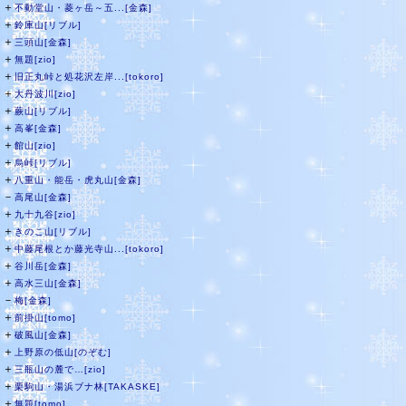
＋
不動堂山・菱ヶ岳～五...[金森]
＋
鈴庫山[リブル]
＋
三頭山[金森]
＋
無題[zio]
＋
旧正丸峠と処花沢左岸...[tokoro]
＋
大丹波川[zio]
＋
蕨山[リブル]
＋
高峯[金森]
＋
館山[zio]
＋
烏峠[リブル]
＋
八重山・能岳・虎丸山[金森]
－
高尾山[金森]
＋
九十九谷[zio]
＋
きのこ山[リブル]
＋
中藤尾根とか藤光寺山...[tokoro]
＋
谷川岳[金森]
＋
高水三山[金森]
－
梅[金森]
＋
前掛山[tomo]
＋
破風山[金森]
＋
上野原の低山[のぞむ]
＋
三瓶山の麓で…[zio]
＋
栗駒山・湯浜ブナ林[TAKASKE]
＋
無題[tomo]