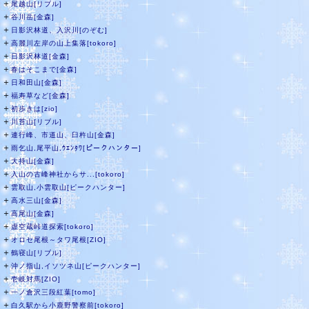
＋
尾越山[リブル]
＋
谷川岳[金森]
＋
日影沢林道、入沢川[のぞむ]
＋
高麗川左岸の山上集落[tokoro]
＋
日影沢林道[金森]
＋
春はそこまで[金森]
＋
日和田山[金森]
＋
福寿草など[金森]
＋
初歩きは[zio]
＋
川苔山[リブル]
＋
連行峰、市道山、臼杵山[金森]
＋
雨乞山,尾平山,ｳｴﾝﾀﾜ[ピークハンター]
＋
大持山[金森]
＋
入山の古峰神社からサ...[tokoro]
＋
雲取山,小雲取山[ピークハンター]
＋
高水三山[金森]
＋
高尾山[金森]
＋
虚空蔵峠道探索[tokoro]
＋
オロセ尾根～タワ尾根[ZIO]
＋
鶴寝山[リブル]
＋
沖ノ指山,イソツネ山[ピークハンター]
＋
壱岐対馬[ZIO]
＋
一ノ倉沢三段紅葉[tomo]
＋
白久駅から小鹿野警察前[tokoro]