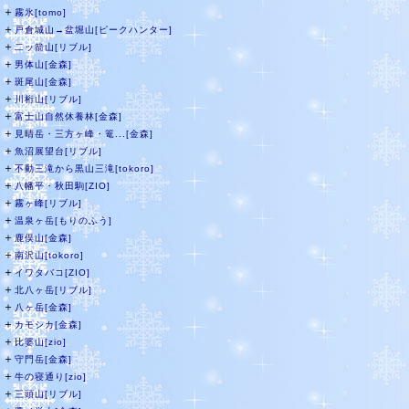
＋
霧氷[tomo]
＋
戸倉城山→盆堀山[ピークハンター]
＋
二ッ箭山[リブル]
＋
男体山[金森]
＋
斑尾山[金森]
＋
川桁山[リブル]
＋
富士山自然休養林[金森]
＋
見晴岳・三方ヶ峰・篭...[金森]
＋
魚沼展望台[リブル]
＋
不動三滝から黒山三滝[tokoro]
＋
八幡平・秋田駒[ZIO]
＋
霧ヶ峰[リブル]
＋
温泉ヶ岳[もりのふう]
＋
鹿俣山[金森]
＋
南沢山[tokoro]
＋
イワタバコ[ZIO]
＋
北八ヶ岳[リブル]
＋
八ヶ岳[金森]
＋
カモシカ[金森]
＋
比婆山[zio]
＋
守門岳[金森]
＋
牛の寝通り[zio]
＋
三頭山[リブル]