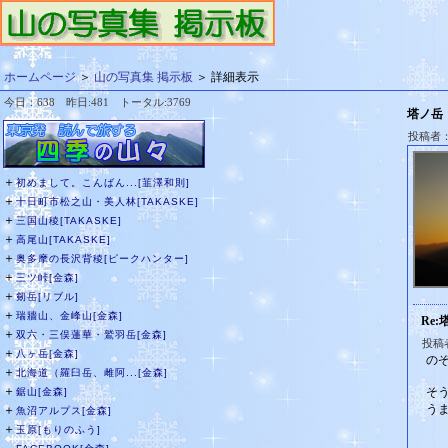
ホームページ
＞
山の写真集 掲示板
＞ 詳細表示
今日：638 昨日:481 トータル:3769
塔ノ岳
投稿者
＋
初めまして。こんばん...[韮澤和則]
＋
十日町市松之山・美人林[TAKASKE]
＋
三国山稜[TAKASKE]
＋
高尾山[TAKASKE]
＋
奥多摩の長沢背稜[ピークハンター]
＋
三ツ峠[金森]
＋
剱岳[リブル]
＋
瑞牆山、金峰山[金森]
Re:
＋
双六・三俣蓮華・鷲羽岳[金森]
投稿
＋
八ヶ岳[金森]
の
＋
北海道（羅臼岳、雌阿...[金森]
＋
そ
鋸山[金森]
う
＋
魚沼アルプス[金森]
＋
玉原[もりのふう]