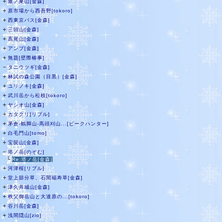
＋
鷹ノ巣山[金森]
＋
原市場から西吾野[tokoro]
＋
西東京バス[金森]
＋
三頭山[金森]
＋
高尾山[金森]
＋
アンプ[金森]
＋
無題[壁際椿事]
－
タニウツギ[金森]
＋
林試の森公園（目黒）[金森]
＋
ユリノキ[金森]
＋
武川岳から松枝[tokoro]
＋
ヤシオ山[金森]
＋
カタクリ[リプル]
＋
茅倉-鶴脚山-馬頭刈山...[ピークハンター]
＋
白毛門山[tomo]
＋
宝篋山[金森]
－
塔ノ岳[のぞむ]
└
Re:塔ノ岳[金森]
＋
河津桜[リブル]
＋
堂上節分草、石間福寿草[金森]
＋
津久井城山[金森]
＋
秩父御岳山と大達原の...[tokoro]
＋
谷川岳[金森]
＋
浅間隠山[zio]