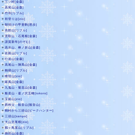
＋
三ツ峠[金森]
－
高尾山[金森]
＋
竹寺[リブル]
＋
初登りは[zio]
＋
朝焼けの甲斐駒[悠歩]
＋
高館山[リブル]
＋
雲取山・石尾根[金森]
＋
謹賀新年[のぞむ]
＋
高水山、棒ノ折山[金森]
＋
岩殿山[リブル]
＋
行道山[金森]
＋
高尾山～陣馬山[金森]
＋
鶴寝山[リブル]
＋
権現山[zio]
＋
破風山[金森]
＋
九鬼山・菊花山[金森]
＋
般若山・釜ノ沢五峰[tokoro]
＋
宝篋山[zio]
＋
西秩父 観音山[観音山]
＋
鶴峠から三頭山[ピークハンター]
＋
三頭山[sanpo]
＋
大山北尾根[zio]
＋
鶴ヶ鳥屋山[リブル]
＋
御前山[金森]