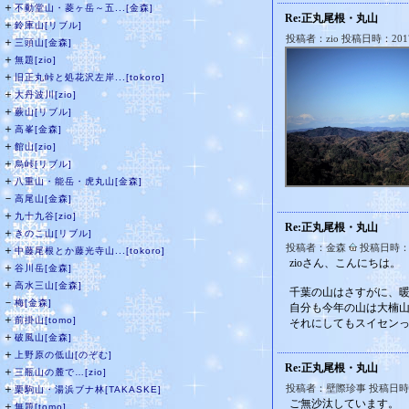
＋
不動堂山・菱ヶ岳～五...[金森]
Re:正丸尾根・丸山
＋
鈴庫山[リブル]
投稿者：zio 投稿日時：2017/
＋
三頭山[金森]
＋
無題[zio]
＋
旧正丸峠と処花沢左岸...[tokoro]
＋
大丹波川[zio]
＋
蕨山[リブル]
＋
高峯[金森]
＋
館山[zio]
＋
烏峠[リブル]
＋
八重山・能岳・虎丸山[金森]
－
高尾山[金森]
＋
九十九谷[zio]
Re:正丸尾根・丸山
＋
きのこ山[リブル]
投稿者：金森
投稿日時：20
＋
中藤尾根とか藤光寺山...[tokoro]
zioさん、こんにちは。
＋
谷川岳[金森]
＋
高水三山[金森]
千葉の山はさすがに、
－
梅[金森]
自分も今年の山は大楠
＋
前掛山[tomo]
それにしてもスイセン
＋
破風山[金森]
＋
上野原の低山[のぞむ]
Re:正丸尾根・丸山
＋
三瓶山の麓で…[zio]
＋
投稿者：壁際珍事 投稿日時：20
栗駒山・湯浜ブナ林[TAKASKE]
ご無沙汰しています。
＋
無題[tomo]