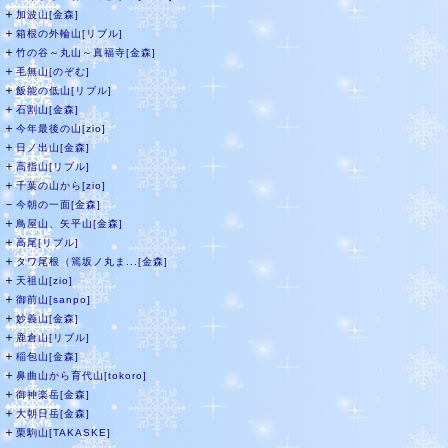
＋
加波山[金森]
＋
箱根の外輪山[リブル]
＋
竹の谷～丸山～真福寺[金森]
＋
毛無山[のぞむ]
＋
飯能の低山[リブル]
＋
石割山[金森]
＋
今年最後の山[zio]
＋
日ノ出山[金森]
＋
高指山[リブル]
＋
千葉の山から[zio]
－
今朝の一面[金森]
＋
鳥屋山、矢平山[金森]
＋
高尾[リブル]
＋
タワ尾根（篶坂ノ丸ま...[金森]
＋
天祖山[zio]
＋
御前山[sanpo]
＋
妙義山[金森]
＋
鹿倉山[リブル]
＋
稲包山[金森]
＋
鼻曲山から育代山[tokoro]
＋
御神楽岳[金森]
＋
大朝日岳[金森]
＋
栗駒山[TAKASKE]