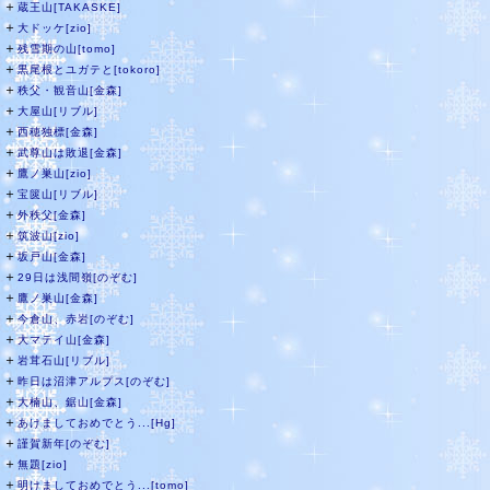
＋
蔵王山[TAKASKE]
＋
大ドッケ[zio]
＋
残雪期の山[tomo]
＋
黒尾根とユガテと[tokoro]
＋
秩父・観音山[金森]
＋
大屋山[リブル]
＋
西穂独標[金森]
＋
武尊山は敗退[金森]
＋
鷹ノ巣山[zio]
＋
宝篋山[リブル]
＋
外秩父[金森]
＋
筑波山[zio]
＋
坂戸山[金森]
＋
29日は浅間嶺[のぞむ]
＋
鷹ノ巣山[金森]
＋
今倉山、赤岩[のぞむ]
＋
大マテイ山[金森]
＋
岩茸石山[リブル]
＋
昨日は沼津アルプス[のぞむ]
＋
大楠山、鋸山[金森]
＋
あけましておめでとう...[Hg]
＋
謹賀新年[のぞむ]
＋
無題[zio]
＋
明けましておめでとう...[tomo]