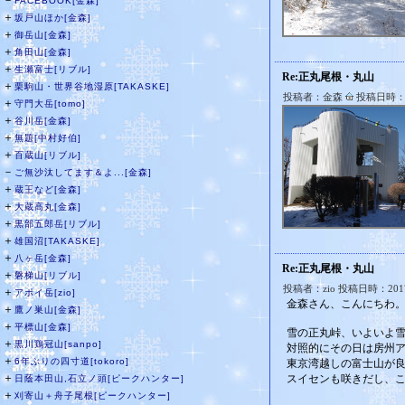
－
FACEBOOK[金森]
＋
坂戸山ほか[金森]
＋
御岳山[金森]
＋
角田山[金森]
＋
生瀬富士[リブル]
Re:正丸尾根・丸山
＋
栗駒山・世界谷地湿原[TAKASKE]
投稿者：金森
投稿日時：20
＋
守門大岳[tomo]
＋
谷川岳[金森]
＋
無題[中村好伯]
＋
百蔵山[リブル]
－
ご無沙汰してます＆よ...[金森]
＋
蔵王など[金森]
＋
大蔵高丸[金森]
＋
黒部五郎岳[リブル]
＋
雄国沼[TAKASKE]
＋
八ヶ岳[金森]
Re:正丸尾根・丸山
＋
磐梯山[リブル]
投稿者：zio 投稿日時：2017/
＋
アポイ岳[zio]
金森さん、こんにちわ
＋
鷹ノ巣山[金森]
＋
平標山[金森]
雪の正丸峠、いよいよ
＋
黒川鶏冠山[sanpo]
対照的にその日は房州
＋
6年ぶりの四寸道[tokoro]
東京湾越しの富士山が
＋
スイセンも咲きだし、
日蔭本田山,石立ノ頭[ピークハンター]
＋
刈寄山＋舟子尾根[ピークハンター]