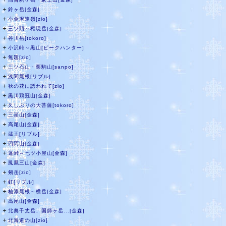
＋
鈴ヶ岳[金森]
＋
小金沢連嶺[zio]
＋
三ツ頭～権現岳[金森]
＋
谷川岳[tokoro]
＋
小沢峠～黒山[ピークハンター]
＋
無題[zio]
＋
三ツ石山・栗駒山[sanpo]
＋
浅間尾根[リブル]
＋
秋の花に誘われて[zio]
＋
黒川鶏冠山[金森]
＋
久しぶりの大菩薩[tokoro]
＋
三頭山[金森]
＋
高尾山[金森]
＋
蔵王[リブル]
＋
四阿山[金森]
＋
蓬峠～七ツ小屋山[金森]
＋
鳳凰三山[金森]
＋
剱岳[zio]
＋
虹[リブル]
＋
杣添尾根～横岳[金森]
＋
高尾山[金森]
＋
北奥千丈岳、国師ヶ岳...[金森]
＋
北海道の山[zio]