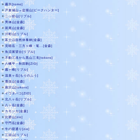
＋
霧氷[tomo]
＋
戸倉城山→盆堀山[ピークハンター]
＋
二ッ箭山[リブル]
＋
男体山[金森]
＋
斑尾山[金森]
＋
川桁山[リブル]
＋
富士山自然休養林[金森]
＋
見晴岳・三方ヶ峰・篭...[金森]
＋
魚沼展望台[リブル]
＋
不動三滝から黒山三滝[tokoro]
＋
八幡平・秋田駒[ZIO]
＋
霧ヶ峰[リブル]
＋
温泉ヶ岳[もりのふう]
＋
鹿俣山[金森]
＋
南沢山[tokoro]
＋
イワタバコ[ZIO]
＋
北八ヶ岳[リブル]
＋
八ヶ岳[金森]
＋
カモシカ[金森]
＋
比婆山[zio]
＋
守門岳[金森]
＋
牛の寝通り[zio]
＋
三頭山[リブル]