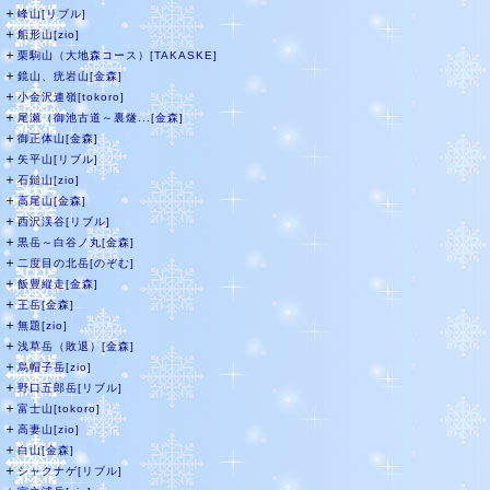
＋
峰山[リブル]
＋
船形山[zio]
＋
栗駒山（大地森コース）[TAKASKE]
＋
鏡山、疣岩山[金森]
＋
小金沢連嶺[tokoro]
＋
尾瀬（御池古道～裏燧...[金森]
＋
御正体山[金森]
＋
矢平山[リブル]
＋
石鎚山[zio]
＋
高尾山[金森]
＋
西沢渓谷[リブル]
＋
黒岳～白谷ノ丸[金森]
＋
二度目の北岳[のぞむ]
＋
飯豊縦走[金森]
＋
王岳[金森]
＋
無題[zio]
＋
浅草岳（敗退）[金森]
＋
烏帽子岳[zio]
＋
野口五郎岳[リブル]
＋
富士山[tokoro]
＋
高妻山[zio]
＋
白山[金森]
＋
シャクナゲ[リブル]