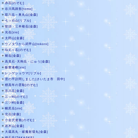
＋
赤岳[のぞむ]
＋
谷川馬蹄形[tomo]
＋
双六岳～奥丸山[金森]
＋
七ッ石山[リブル]
＋
那須・三本槍岳[金森]
＋
光岳[zio]
＋
太郎山[金森]
＋
ウノタワから武甲山[tokoro]
＋
仙丈ヶ岳[のぞむ]
＋
剱岳[金森]
＋
高見石･天狗岳・にゅう[金森]
＋
飯豊連峰[zio]
＋
レンゲショウマ[リブル]
＋
雲の平訪問しました[さいたま市 田中]
＋
標高年の雲取[のぞむ]
＋
谷川岳[金森]
＋
三ッ峠[のぞむ]
＋
三ツ峠[金森]
＋
幌尻岳[zio]
＋
北岳[金森]
＋
小金沢連嶺[のぞむ]
＋
岩木山[金森]
＋
大蔵高丸・破魔射場丸[金森]
＋
焼石岳[TAKASKE]