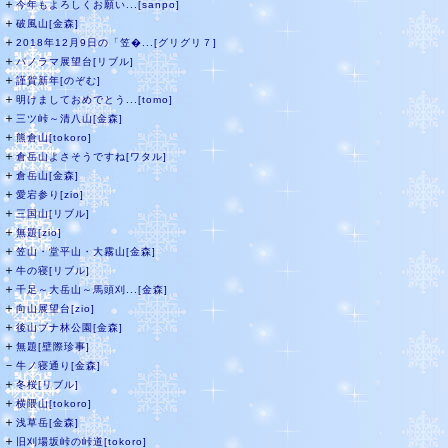
＋
今年もよろしくお願い...[sanpo]
＋
破風山[金森]
＋
2018年12月9日の「笠�...[グリグリ７]
＋
パノラマ展望台[リブル]
＋
謹賀新年[のぞむ]
＋
明けましておめでとう...[tomo]
＋
三ツ峠～清八山[金森]
＋
熊倉山[tokoro]
＋
倉岳山よさそうですね[ワタル]
＋
倉岳山[金森]
＋
愛宕参り[zio]
＋
三国山[リブル]
＋
無題[zio]
＋
笠山・堂平山・大霧山[金森]
＋
牛の寝[リブル]
＋
千足～大岳山～馬頭刈...[金森]
＋
向山展望台[zio]
＋
後山ブナ林公園[金森]
＋
無題[壁際珍事]
－
牛ノ寝通り[金森]
＋
冬桜[リブル]
＋
横隈山[tokoro]
＋
浅草岳[金森]
＋
旧刈場坂峠の峠道[tokoro]