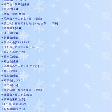
＋
守門岳、浅草岳[金森]
＋
白毛門[金森]
＋
雲取・飛竜[金森]
＋
毛無山・十二ヶ岳・節...[金森]
＋
夏山の計画立てました[さいたま市 田中]
＋
佐渡縦走[金森]
＋
滝子山[金森]
＋
川苔山[金森]
＋
新潟の山[TAKASKE]
＋
久しぶりに伊豆ヶ岳[tokoro]
＋
節刀ヶ岳[のぞむ]
＋
粟ヶ岳[金森]
＋
稲含山[金森]
＋
小持山のアカヤシオ[のぞむ]
＋
坪山[金森]
＋
城峯山[金森]
＋
石砂山[リブル]
＋
守門岳[zio]
＋
金比羅山～御岳裏参道...[金森]
＋
赤雪山・仙人ヶ岳[金森]
＋
高柄山東稜[金森]
＋
25日は高尾[のぞむ]
＋
日和田山[リブル]