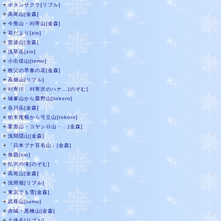
＋
ボタンザクラ[リブル]
＋
高尾山[金森]
＋
今熊山・刈寄山[金森]
＋
花だより[zio]
＋
筑波山[金森]
＋
浅草岳[zio]
＋
小出俣山[tomo]
＋
秩父の早春の花[金森]
＋
高畑山[リブル]
＋
刈寄川、刈寄沢のハナ...[のぞむ]
＋
城峯山から粟野山[tokoro]
＋
谷川岳[金森]
＋
柏木尾根から弓立山[tokoro]
＋
要害山・コヤシロ山・...[金森]
＋
浅間隠山[金森]
＋
「日本ブナ百名山」[金森]
＋
無題[zio]
＋
払沢の滝[のぞむ]
＋
高尾山[金森]
＋
浅間嶺[リブル]
－
東京でも雪[金森]
＋
武尊山[tomo]
＋
赤城・黒檜山[金森]
＋
土俵岳[リブル]