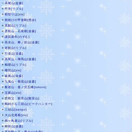
－
高尾山[金森]
＋
竹寺[リブル]
＋
初登りは[zio]
＋
朝焼けの甲斐駒[悠歩]
＋
高館山[リブル]
＋
雲取山・石尾根[金森]
＋
謹賀新年[のぞむ]
＋
高水山、棒ノ折山[金森]
＋
岩殿山[リブル]
＋
行道山[金森]
＋
高尾山～陣馬山[金森]
＋
鶴寝山[リブル]
＋
権現山[zio]
＋
破風山[金森]
＋
九鬼山・菊花山[金森]
＋
般若山・釜ノ沢五峰[tokoro]
＋
宝篋山[zio]
＋
西秩父 観音山[観音山]
＋
鶴峠から三頭山[ピークハンター]
＋
三頭山[sanpo]
＋
大山北尾根[zio]
＋
鶴ヶ鳥屋山[リブル]
＋
御前山[金森]
＋
高畠駒ヶ岳・豪士山[金森]