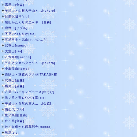
＋
高尾山[金森]
＋
午頭山と山根大平山と...[tokoro]
＋
日影沢辺り[zio]
＋
城山かたくりの里～草...[金森]
＋
鹿野山[リブル]
＋
下見のつもりが[zio]
＋
三浦富士～武山[もりのふう]
＋
武尊山[sanpo]
＋
大室山[zio]
＋
八方尾根[sanpo]
＋
笠山とタカハタとリュ...[tokoro]
＋
小出俣山[tomo]
＋
栗駒山・秣森のブナ林[TAKASKE]
＋
武尊山[金森]
＋
横尾山[金森]
＋
八重山ハイキングコース[のぞむ]
＋
塔ノ岳と寄ロウバイ園[zio]
－
平成山と自然の重大ニ...[金森]
＋
南山[リブル]
＋
鷹ノ巣山[金森]
＋
台ヶ岳[金森]
＋
芦ヶ久保から四萬部寺[tokoro]
＋
無題[zio]