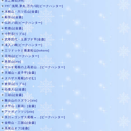
＋
宮之浦岳[zio]
＋
ﾄﾔﾄﾞ浅間,茅丸,万六ﾉ頭[ピークハンター]
＋
水根山・六ツ石山[金森]
＋
船形山[金森]
＋
仏岩ノ頭[ピークハンター]
＋
乾徳山[金森]
＋
小野岳[リブル]
＋
武尊田代・玉原ブナ平[金森]
＋
滝入ノ峰[ピークハンター]
＋
三ツドッケと蕎麦粒山[tokoro]
＋
天地山[ピークハンター]
＋
恵那山[zio]
＋
サルギ尾根の上高岩山...[ピークハンター]
＋
天城山～皮子平[金森]
＋
ヌカザス尾根[のぞむ]
＋
倉掛山[リブル]
＋
伯耆大山[金森]
＋
三頭山[金森]
＋
難台山のスズラン[zio]
＋
大平山（新潟）[金森]
＋
アケボノツツジ[zio]
＋
氷川→ゴンザス尾根→...[ピークハンター]
＋
金時山・三国山[金森]
＋
高尾山オフ[金森]