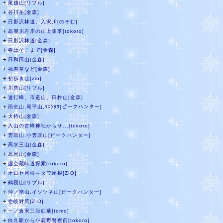
＋
尾越山[リブル]
＋
谷川岳[金森]
＋
日影沢林道、入沢川[のぞむ]
＋
高麗川左岸の山上集落[tokoro]
＋
日影沢林道[金森]
＋
春はそこまで[金森]
＋
日和田山[金森]
＋
福寿草など[金森]
＋
初歩きは[zio]
＋
川苔山[リブル]
＋
連行峰、市道山、臼杵山[金森]
＋
雨乞山,尾平山,ｳｴﾝﾀﾜ[ピークハンター]
＋
大持山[金森]
＋
入山の古峰神社からサ...[tokoro]
＋
雲取山,小雲取山[ピークハンター]
＋
高水三山[金森]
＋
高尾山[金森]
＋
虚空蔵峠道探索[tokoro]
＋
オロセ尾根～タワ尾根[ZIO]
＋
鶴寝山[リブル]
＋
沖ノ指山,イソツネ山[ピークハンター]
＋
壱岐対馬[ZIO]
＋
一ノ倉沢三段紅葉[tomo]
＋
白久駅から小鹿野警察前[tokoro]