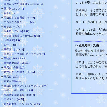
いつも㏋楽しみにして
＋
日原から大平山を経て...[tokoro]
＋
鷹ノ巣山[リブル]
奥武蔵は、もう雪です
＋
八丁山[zio]
とはいえ、去年は11月
＋
周助山から吉田山[tokoro]
＋
今日（12月20日）は
そろりそろりと・・・[zio]
＋
畔ヶ丸[リブル]
今年は、八ヶ岳（7月末
＋
白毛門・笠ヶ岳[金森]
時間が自由になったの
＋
八ヶ岳（硫黄岳・天狗...[金森]
＋
大菩薩嶺[金森]
＋
佐渡へ[zio]
Re:正丸尾根・丸山
＋
月夜見山[リブル]
投稿者：金森
投稿日時：20
＋
六ツ石山と羽黒山[ピークハンター]
壁際珍事さん、こぶさ
＋
栗駒山[TAKASKE]
今年は、と言うかこの
＋
奥武蔵の林道[tokoro]
山の日も仕事の日も、朝は
＋
高尾山6号路[金森]
＋
岩井沢からの旧道[tokoro]
百蔵山、扇山いっしょ
＋
高尾山[金森]
高低差もそれなりにあ
＋
未丈ヶ岳[tomo]
＋
赤指山と千本ツツジ[ピークハンター]
＋
大持・小持・武甲山[金森]
＋
前坂峠を越える道[tokoro]
＋
高尾スミレ[金森]
＋
鉄五郎新道 イワウチワ[のぞむ]