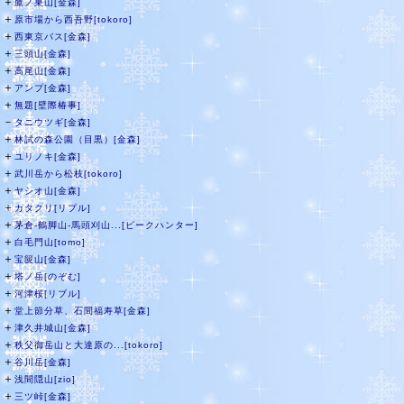
＋
鷹ノ巣山[金森]
＋
原市場から西吾野[tokoro]
＋
西東京バス[金森]
＋
三頭山[金森]
＋
高尾山[金森]
＋
アンプ[金森]
＋
無題[壁際椿事]
－
タニウツギ[金森]
＋
林試の森公園（目黒）[金森]
＋
ユリノキ[金森]
＋
武川岳から松枝[tokoro]
＋
ヤシオ山[金森]
＋
カタクリ[リプル]
＋
茅倉-鶴脚山-馬頭刈山...[ピークハンター]
＋
白毛門山[tomo]
＋
宝篋山[金森]
＋
塔ノ岳[のぞむ]
＋
河津桜[リブル]
＋
堂上節分草、石間福寿草[金森]
＋
津久井城山[金森]
＋
秩父御岳山と大達原の...[tokoro]
＋
谷川岳[金森]
＋
浅間隠山[zio]
＋
三ツ峠[金森]