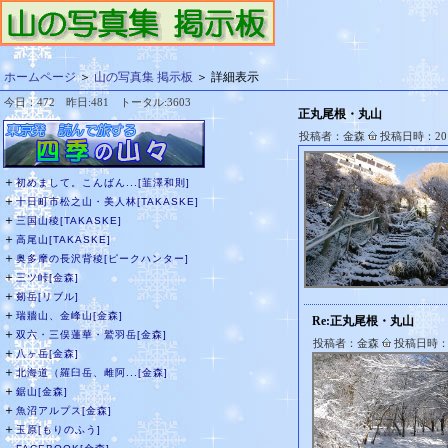
ホームページ
＞
山の写真集 掲示板
＞ 詳細表示
今日：472 昨日:481 トータル:3603
正丸尾根・丸山
投稿者：金森
投稿日時：2017
＋
初めまして。こんばん...[韮澤和則]
＋
十日町市松之山・美人林[TAKASKE]
＋
三国山稜[TAKASKE]
＋
高尾山[TAKASKE]
＋
奥多摩の長沢背稜[ピークハンター]
＋
三ツ峠[金森]
＋
剱岳[リブル]
＋
瑞牆山、金峰山[金森]
Re:正丸尾根・丸山
＋
双六・三俣蓮華・鷲羽岳[金森]
投稿者：金森
投稿日時：20
＋
八ヶ岳[金森]
＋
北海道（羅臼岳、雌阿...[金森]
＋
鋸山[金森]
＋
魚沼アルプス[金森]
＋
玉原[もりのふう]