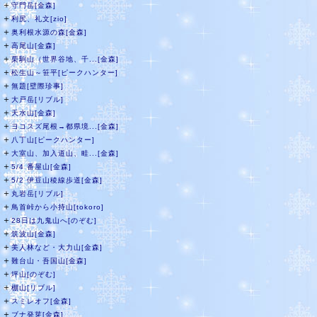
＋
守門岳[金森]
＋
利尻、礼文[zio]
＋
奥利根水源の森[金森]
＋
高尾山[金森]
＋
栗駒山（世界谷地、千...[金森]
＋
松生山～笹平[ピークハンター]
＋
無題[壁際珍事]
＋
大戸岳[リブル]
＋
天水山[金森]
＋
ヨコスズ尾根→都県境...[金森]
＋
八丁山[ピークハンター]
＋
大室山、加入道山、畦...[金森]
＋
5/4 番屋山[金森]
＋
5/2 伊豆山稜線歩道[金森]
＋
丸岩岳[リブル]
＋
鳥首峠から小持山[tokoro]
＋
28日は九鬼山へ[のぞむ]
＋
筑波山[金森]
＋
美人林など・大力山[金森]
＋
難台山・吾国山[金森]
＋
坪山[のぞむ]
＋
棚山[リブル]
＋
スミレオフ[金森]
＋
ブナ発芽[金森]