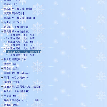
＋
松生山[zio]
＋
高水山から棒ノ嶺[金森]
＋
謹賀新年[のぞむ]
＋
高水山から棒ノ嶺[tokoro]
＋
九鬼山[リブル]
＋
朝日山・菜畑山[金森]
－
正丸尾根・丸山[金森]
├
Re:正丸尾根・丸山[金森]
├
Re:正丸尾根・丸山[金森]
├
Re:正丸尾根・丸山[zio]
├
Re:正丸尾根・丸山[zio]
├
Re:正丸尾根・丸山[金森]
├
Re:正丸尾根・丸山[壁際珍事]
└
Re:正丸尾根・丸山[金森]
＋
駒木野庭園[リブル]
＋
唐松谷[zio]
＋
雨巻山[金森]
＋
日向山の紅葉[tokoro]
＋
守門 布引ノ滝[tomo]
＋
浅間嶺[リブル]
＋
塩地ノ頭北西尾根～鳥...[金森]
＋
鍋倉山・天水山[金森]
＋
平ヶ岳[zio]
＋
秋の北穂高[さいたま 田中 ]
＋
恵那山[金森]