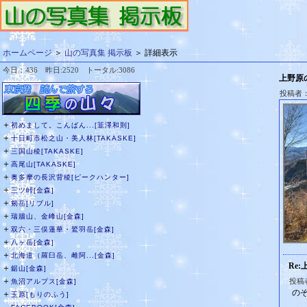
ホームページ
＞
山の写真集 掲示板
＞ 詳細表示
今日：436 昨日:2520 トータル:3086
上野原
投稿者
＋
初めまして。こんばん...[韮澤和則]
＋
十日町市松之山・美人林[TAKASKE]
＋
三国山稜[TAKASKE]
＋
高尾山[TAKASKE]
＋
奥多摩の長沢背稜[ピークハンター]
＋
三ツ峠[金森]
＋
剱岳[リブル]
＋
瑞牆山、金峰山[金森]
＋
双六・三俣蓮華・鷲羽岳[金森]
＋
八ヶ岳[金森]
＋
北海道（羅臼岳、雌阿...[金森]
Re
＋
鋸山[金森]
＋
投稿者
魚沼アルプス[金森]
の
＋
玉原[もりのふう]