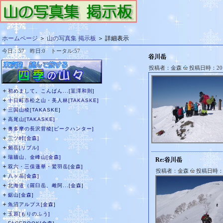
ホームページ
＞
山の写真集 掲示板
＞ 詳細表示
今日：57 昨日:0 トータル:57
谷川岳
投稿者：金森
投稿日時：2018
＋
初めまして。こんばん...[韮澤和則]
＋
十日町市松之山・美人林[TAKASKE]
＋
三国山稜[TAKASKE]
＋
高尾山[TAKASKE]
＋
奥多摩の長沢背稜[ピークハンター]
＋
三ツ峠[金森]
＋
剱岳[リブル]
＋
瑞牆山、金峰山[金森]
Re:谷川岳
＋
双六・三俣蓮華・鷲羽岳[金森]
投稿者：金森
投稿日時：20
＋
八ヶ岳[金森]
＋
北海道（羅臼岳、雌阿...[金森]
＋
鋸山[金森]
＋
魚沼アルプス[金森]
＋
玉原[もりのふう]