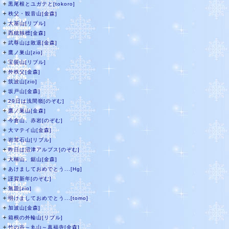
＋
黒尾根とユガテと[tokoro]
＋
秩父・観音山[金森]
＋
大屋山[リブル]
＋
西穂独標[金森]
＋
武尊山は敗退[金森]
＋
鷹ノ巣山[zio]
＋
宝篋山[リブル]
＋
外秩父[金森]
＋
筑波山[zio]
＋
坂戸山[金森]
＋
29日は浅間嶺[のぞむ]
＋
鷹ノ巣山[金森]
＋
今倉山、赤岩[のぞむ]
＋
大マテイ山[金森]
＋
岩茸石山[リブル]
＋
昨日は沼津アルプス[のぞむ]
＋
大楠山、鋸山[金森]
＋
あけましておめでとう...[Hg]
＋
謹賀新年[のぞむ]
＋
無題[zio]
＋
明けましておめでとう...[tomo]
＋
加波山[金森]
＋
箱根の外輪山[リブル]
＋
竹の谷～丸山～真福寺[金森]