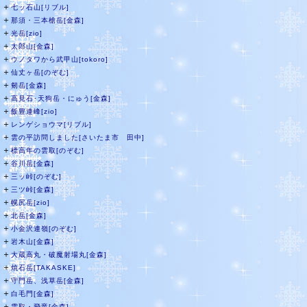
＋
七ッ石山[リブル]
＋
那須・三本槍岳[金森]
＋
光岳[zio]
＋
太郎山[金森]
＋
ウノタワから武甲山[tokoro]
＋
仙丈ヶ岳[のぞむ]
＋
剱岳[金森]
＋
高見石･天狗岳・にゅう[金森]
＋
飯豊連峰[zio]
＋
レンゲショウマ[リブル]
＋
雲の平訪問しました[さいたま市 田中]
＋
標高年の雲取[のぞむ]
＋
谷川岳[金森]
＋
三ッ峠[のぞむ]
＋
三ツ峠[金森]
＋
幌尻岳[zio]
＋
北岳[金森]
＋
小金沢連嶺[のぞむ]
＋
岩木山[金森]
＋
大蔵高丸・破魔射場丸[金森]
＋
焼石岳[TAKASKE]
＋
守門岳、浅草岳[金森]
＋
白毛門[金森]
＋
雲取・飛竜[金森]