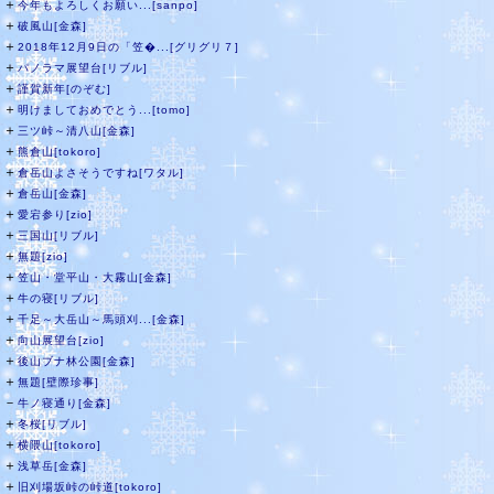
＋
今年もよろしくお願い...[sanpo]
＋
破風山[金森]
＋
2018年12月9日の「笠�...[グリグリ７]
＋
パノラマ展望台[リブル]
＋
謹賀新年[のぞむ]
＋
明けましておめでとう...[tomo]
＋
三ツ峠～清八山[金森]
＋
熊倉山[tokoro]
＋
倉岳山よさそうですね[ワタル]
＋
倉岳山[金森]
＋
愛宕参り[zio]
＋
三国山[リブル]
＋
無題[zio]
＋
笠山・堂平山・大霧山[金森]
＋
牛の寝[リブル]
＋
千足～大岳山～馬頭刈...[金森]
＋
向山展望台[zio]
＋
後山ブナ林公園[金森]
＋
無題[壁際珍事]
－
牛ノ寝通り[金森]
＋
冬桜[リブル]
＋
横隈山[tokoro]
＋
浅草岳[金森]
＋
旧刈場坂峠の峠道[tokoro]