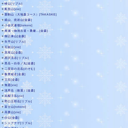
＋
峰山[リブル]
＋
船形山[zio]
＋
栗駒山（大地森コース）[TAKASKE]
＋
鏡山、疣岩山[金森]
＋
小金沢連嶺[tokoro]
＋
尾瀬（御池古道～裏燧...[金森]
＋
御正体山[金森]
＋
矢平山[リブル]
＋
石鎚山[zio]
＋
高尾山[金森]
＋
西沢渓谷[リブル]
＋
黒岳～白谷ノ丸[金森]
＋
二度目の北岳[のぞむ]
＋
飯豊縦走[金森]
＋
王岳[金森]
＋
無題[zio]
＋
浅草岳（敗退）[金森]
＋
烏帽子岳[zio]
＋
野口五郎岳[リブル]
＋
富士山[tokoro]
＋
高妻山[zio]
＋
白山[金森]
＋
シャクナゲ[リブル]