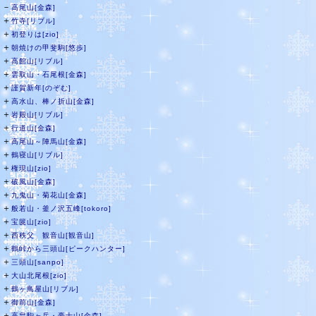
－
高尾山[金森]
＋
竹寺[リブル]
＋
初登りは[zio]
＋
朝焼けの甲斐駒[悠歩]
＋
高館山[リブル]
＋
雲取山・石尾根[金森]
＋
謹賀新年[のぞむ]
＋
高水山、棒ノ折山[金森]
＋
岩殿山[リブル]
＋
行道山[金森]
＋
高尾山～陣馬山[金森]
＋
鶴寝山[リブル]
＋
権現山[zio]
＋
破風山[金森]
＋
九鬼山・菊花山[金森]
＋
般若山・釜ノ沢五峰[tokoro]
＋
宝篋山[zio]
＋
西秩父 観音山[観音山]
＋
鶴峠から三頭山[ピークハンター]
＋
三頭山[sanpo]
＋
大山北尾根[zio]
＋
鶴ヶ鳥屋山[リブル]
＋
御前山[金森]
＋
高畠駒ヶ岳・豪士山[金森]