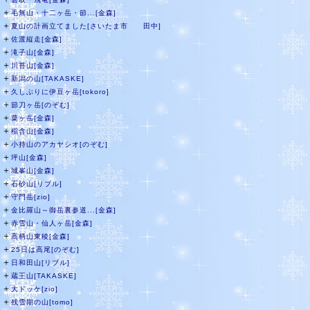
＋
毛無山・十二ヶ岳・節...[金森]
＋
夏山の計画立てました[さいたま市 田中]
＋
佐渡縦走[金森]
＋
滝子山[金森]
＋
川苔山[金森]
＋
新潟の山[TAKASKE]
＋
久しぶりに伊豆ヶ岳[tokoro]
＋
節刀ヶ岳[のぞむ]
＋
粟ヶ岳[金森]
＋
稲含山[金森]
＋
小持山のアカヤシオ[のぞむ]
＋
坪山[金森]
＋
城峯山[金森]
＋
石砂山[リブル]
＋
守門岳[zio]
＋
金比羅山～御岳裏参道...[金森]
＋
赤雪山・仙人ヶ岳[金森]
＋
高柄山東稜[金森]
＋
25日は高尾[のぞむ]
＋
日和田山[リブル]
＋
蔵王山[TAKASKE]
＋
大ドッケ[zio]
＋
残雪期の山[tomo]