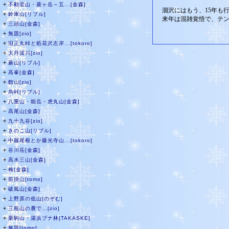
＋
不動堂山・菱ヶ岳～五...[金森]
涸沢にはもう、15年も
＋
鈴庫山[リブル]
来年は混雑覚悟で、テ
＋
三頭山[金森]
＋
無題[zio]
＋
旧正丸峠と処花沢左岸...[tokoro]
＋
大丹波川[zio]
＋
蕨山[リブル]
＋
高峯[金森]
＋
館山[zio]
＋
烏峠[リブル]
＋
八重山・能岳・虎丸山[金森]
－
高尾山[金森]
＋
九十九谷[zio]
＋
きのこ山[リブル]
＋
中藤尾根とか藤光寺山...[tokoro]
＋
谷川岳[金森]
＋
高水三山[金森]
－
梅[金森]
＋
前掛山[tomo]
＋
破風山[金森]
＋
上野原の低山[のぞむ]
＋
三瓶山の麓で…[zio]
＋
栗駒山・湯浜ブナ林[TAKASKE]
＋
無題[tomo]