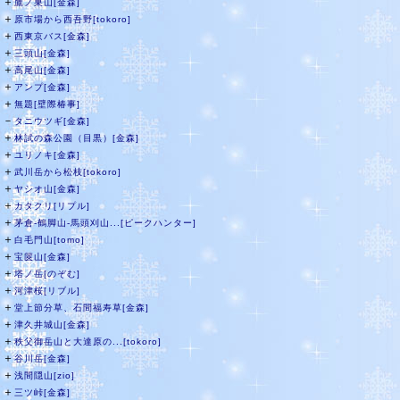
＋
鷹ノ巣山[金森]
＋
原市場から西吾野[tokoro]
＋
西東京バス[金森]
＋
三頭山[金森]
＋
高尾山[金森]
＋
アンプ[金森]
＋
無題[壁際椿事]
－
タニウツギ[金森]
＋
林試の森公園（目黒）[金森]
＋
ユリノキ[金森]
＋
武川岳から松枝[tokoro]
＋
ヤシオ山[金森]
＋
カタクリ[リプル]
＋
茅倉-鶴脚山-馬頭刈山...[ピークハンター]
＋
白毛門山[tomo]
＋
宝篋山[金森]
＋
塔ノ岳[のぞむ]
＋
河津桜[リブル]
＋
堂上節分草、石間福寿草[金森]
＋
津久井城山[金森]
＋
秩父御岳山と大達原の...[tokoro]
＋
谷川岳[金森]
＋
浅間隠山[zio]
＋
三ツ峠[金森]