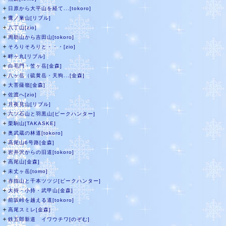
＋
日原から大平山を経て...[tokoro]
＋
鷹ノ巣山[リブル]
＋
八丁山[zio]
＋
周助山から吉田山[tokoro]
＋
そろりそろりと・・・[zio]
＋
畔ヶ丸[リブル]
＋
白毛門・笠ヶ岳[金森]
＋
八ヶ岳（硫黄岳・天狗...[金森]
＋
大菩薩嶺[金森]
＋
佐渡へ[zio]
＋
月夜見山[リブル]
＋
六ツ石山と羽黒山[ピークハンター]
＋
栗駒山[TAKASKE]
＋
奥武蔵の林道[tokoro]
＋
高尾山6号路[金森]
＋
岩井沢からの旧道[tokoro]
＋
高尾山[金森]
＋
未丈ヶ岳[tomo]
＋
赤指山と千本ツツジ[ピークハンター]
＋
大持・小持・武甲山[金森]
＋
前坂峠を越える道[tokoro]
＋
高尾スミレ[金森]
＋
鉄五郎新道 イワウチワ[のぞむ]