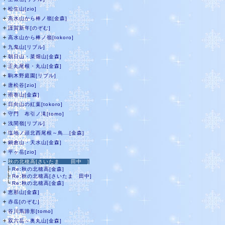
＋
松生山[zio]
＋
高水山から棒ノ嶺[金森]
＋
謹賀新年[のぞむ]
＋
高水山から棒ノ嶺[tokoro]
＋
九鬼山[リブル]
＋
朝日山・菜畑山[金森]
＋
正丸尾根・丸山[金森]
＋
駒木野庭園[リブル]
＋
唐松谷[zio]
＋
雨巻山[金森]
＋
日向山の紅葉[tokoro]
＋
守門 布引ノ滝[tomo]
＋
浅間嶺[リブル]
＋
塩地ノ頭北西尾根～鳥...[金森]
＋
鍋倉山・天水山[金森]
＋
平ヶ岳[zio]
－
秋の北穂高[さいたま 田中 ]
├
Re:秋の北穂高[金森]
├
Re:秋の北穂高[さいたま 田中]
└
Re:秋の北穂高[金森]
＋
恵那山[金森]
＋
赤岳[のぞむ]
＋
谷川馬蹄形[tomo]
＋
双六岳～奥丸山[金森]