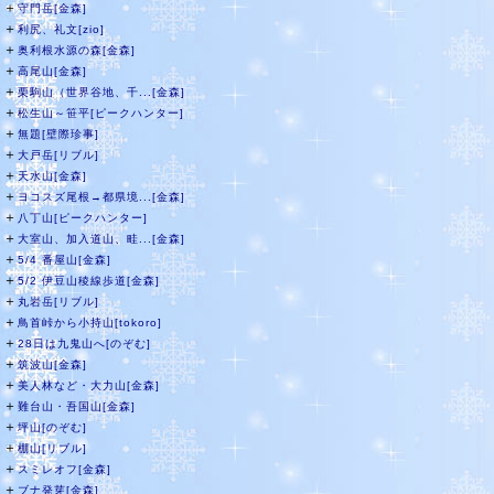
＋
守門岳[金森]
＋
利尻、礼文[zio]
＋
奥利根水源の森[金森]
＋
高尾山[金森]
＋
栗駒山（世界谷地、千...[金森]
＋
松生山～笹平[ピークハンター]
＋
無題[壁際珍事]
＋
大戸岳[リブル]
＋
天水山[金森]
＋
ヨコスズ尾根→都県境...[金森]
＋
八丁山[ピークハンター]
＋
大室山、加入道山、畦...[金森]
＋
5/4 番屋山[金森]
＋
5/2 伊豆山稜線歩道[金森]
＋
丸岩岳[リブル]
＋
鳥首峠から小持山[tokoro]
＋
28日は九鬼山へ[のぞむ]
＋
筑波山[金森]
＋
美人林など・大力山[金森]
＋
難台山・吾国山[金森]
＋
坪山[のぞむ]
＋
棚山[リブル]
＋
スミレオフ[金森]
＋
ブナ発芽[金森]