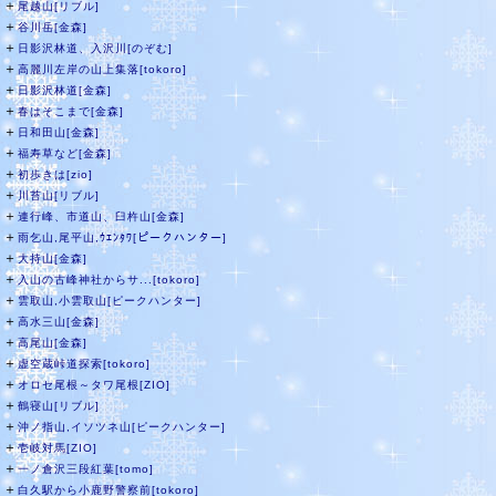
＋
尾越山[リブル]
＋
谷川岳[金森]
＋
日影沢林道、入沢川[のぞむ]
＋
高麗川左岸の山上集落[tokoro]
＋
日影沢林道[金森]
＋
春はそこまで[金森]
＋
日和田山[金森]
＋
福寿草など[金森]
＋
初歩きは[zio]
＋
川苔山[リブル]
＋
連行峰、市道山、臼杵山[金森]
＋
雨乞山,尾平山,ｳｴﾝﾀﾜ[ピークハンター]
＋
大持山[金森]
＋
入山の古峰神社からサ...[tokoro]
＋
雲取山,小雲取山[ピークハンター]
＋
高水三山[金森]
＋
高尾山[金森]
＋
虚空蔵峠道探索[tokoro]
＋
オロセ尾根～タワ尾根[ZIO]
＋
鶴寝山[リブル]
＋
沖ノ指山,イソツネ山[ピークハンター]
＋
壱岐対馬[ZIO]
＋
一ノ倉沢三段紅葉[tomo]
＋
白久駅から小鹿野警察前[tokoro]