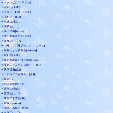
＋
ボタンザクラ[リブル]
＋
高尾山[金森]
＋
今熊山・刈寄山[金森]
＋
花だより[zio]
＋
筑波山[金森]
＋
浅草岳[zio]
＋
小出俣山[tomo]
＋
秩父の早春の花[金森]
＋
高畑山[リブル]
＋
刈寄川、刈寄沢のハナ...[のぞむ]
＋
城峯山から粟野山[tokoro]
＋
谷川岳[金森]
＋
柏木尾根から弓立山[tokoro]
＋
要害山・コヤシロ山・...[金森]
＋
浅間隠山[金森]
＋
「日本ブナ百名山」[金森]
＋
無題[zio]
＋
払沢の滝[のぞむ]
＋
高尾山[金森]
＋
浅間嶺[リブル]
－
東京でも雪[金森]
＋
武尊山[tomo]
＋
赤城・黒檜山[金森]
＋
土俵岳[リブル]