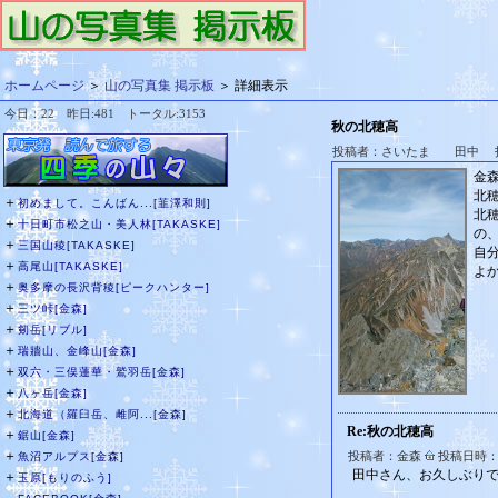
ホームページ
＞
山の写真集 掲示板
＞ 詳細表示
今日：22 昨日:481 トータル:3153
秋の北穂高
投稿者：さいたま 田中 投稿日時
金
北
＋
初めまして。こんばん...[韮澤和則]
北
＋
十日町市松之山・美人林[TAKASKE]
の、
＋
三国山稜[TAKASKE]
自
＋
高尾山[TAKASKE]
よ
＋
奥多摩の長沢背稜[ピークハンター]
＋
三ツ峠[金森]
＋
剱岳[リブル]
＋
瑞牆山、金峰山[金森]
＋
双六・三俣蓮華・鷲羽岳[金森]
＋
八ヶ岳[金森]
＋
北海道（羅臼岳、雌阿...[金森]
Re:秋の北穂高
＋
鋸山[金森]
＋
投稿者：金森
投稿日時：20
魚沼アルプス[金森]
田中さん、お久しぶり
＋
玉原[もりのふう]