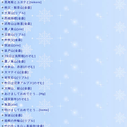
＋
黒尾根とユガテと[tokoro]
＋
秩父・観音山[金森]
＋
大屋山[リブル]
＋
西穂独標[金森]
＋
武尊山は敗退[金森]
＋
鷹ノ巣山[zio]
＋
宝篋山[リブル]
＋
外秩父[金森]
＋
筑波山[zio]
＋
坂戸山[金森]
＋
29日は浅間嶺[のぞむ]
＋
鷹ノ巣山[金森]
＋
今倉山、赤岩[のぞむ]
＋
大マテイ山[金森]
＋
岩茸石山[リブル]
＋
昨日は沼津アルプス[のぞむ]
＋
大楠山、鋸山[金森]
＋
あけましておめでとう...[Hg]
＋
謹賀新年[のぞむ]
＋
無題[zio]
＋
明けましておめでとう...[tomo]
＋
加波山[金森]
＋
箱根の外輪山[リブル]
＋
竹の谷～丸山～真福寺[金森]