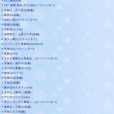
＋
宮之浦岳[zio]
＋
ﾄﾔﾄﾞ浅間,茅丸,万六ﾉ頭[ピークハンター]
＋
水根山・六ツ石山[金森]
＋
船形山[金森]
＋
仏岩ノ頭[ピークハンター]
＋
乾徳山[金森]
＋
小野岳[リブル]
＋
武尊田代・玉原ブナ平[金森]
＋
滝入ノ峰[ピークハンター]
＋
三ツドッケと蕎麦粒山[tokoro]
＋
天地山[ピークハンター]
＋
恵那山[zio]
＋
サルギ尾根の上高岩山...[ピークハンター]
＋
天城山～皮子平[金森]
＋
ヌカザス尾根[のぞむ]
＋
倉掛山[リブル]
＋
伯耆大山[金森]
＋
三頭山[金森]
＋
難台山のスズラン[zio]
＋
大平山（新潟）[金森]
＋
アケボノツツジ[zio]
＋
氷川→ゴンザス尾根→...[ピークハンター]
＋
金時山・三国山[金森]
＋
高尾山オフ[金森]