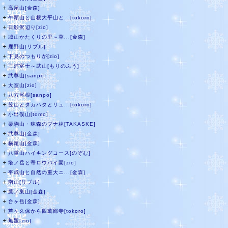
＋
高尾山[金森]
＋
午頭山と山根大平山と...[tokoro]
＋
日影沢辺り[zio]
＋
城山かたくりの里～草...[金森]
＋
鹿野山[リブル]
＋
下見のつもりが[zio]
＋
三浦富士～武山[もりのふう]
＋
武尊山[sanpo]
＋
大室山[zio]
＋
八方尾根[sanpo]
＋
笠山とタカハタとリュ...[tokoro]
＋
小出俣山[tomo]
＋
栗駒山・秣森のブナ林[TAKASKE]
＋
武尊山[金森]
＋
横尾山[金森]
＋
八重山ハイキングコース[のぞむ]
＋
塔ノ岳と寄ロウバイ園[zio]
－
平成山と自然の重大ニ...[金森]
＋
南山[リブル]
＋
鷹ノ巣山[金森]
＋
台ヶ岳[金森]
＋
芦ヶ久保から四萬部寺[tokoro]
＋
無題[zio]