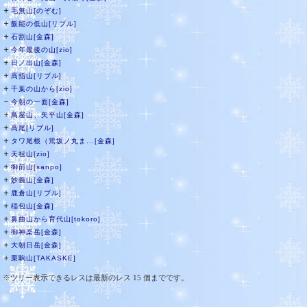
＋
毛無山[のぞむ]
＋
飯能の低山[リブル]
＋
石割山[金森]
＋
今年最後の山[zio]
＋
日ノ出山[金森]
＋
高指山[リブル]
＋
千葉の山から[zio]
－
今朝の一面[金森]
＋
鳥屋山、矢平山[金森]
＋
高尾[リブル]
＋
タワ尾根（篶坂ノ丸ま...[金森]
＋
天祖山[zio]
＋
御前山[sanpo]
＋
妙義山[金森]
＋
鹿倉山[リブル]
＋
稲包山[金森]
＋
鼻曲山から育代山[tokoro]
＋
御神楽岳[金森]
＋
大朝日岳[金森]
＋
栗駒山[TAKASKE]
※ツリー表示できるレスは最新のレス 15 個までです。