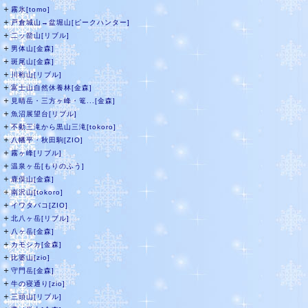
＋
霧氷[tomo]
＋
戸倉城山→盆堀山[ピークハンター]
＋
二ッ箭山[リブル]
＋
男体山[金森]
＋
斑尾山[金森]
＋
川桁山[リブル]
＋
富士山自然休養林[金森]
＋
見晴岳・三方ヶ峰・篭...[金森]
＋
魚沼展望台[リブル]
＋
不動三滝から黒山三滝[tokoro]
＋
八幡平・秋田駒[ZIO]
＋
霧ヶ峰[リブル]
＋
温泉ヶ岳[もりのふう]
＋
鹿俣山[金森]
＋
南沢山[tokoro]
＋
イワタバコ[ZIO]
＋
北八ヶ岳[リブル]
＋
八ヶ岳[金森]
＋
カモシカ[金森]
＋
比婆山[zio]
＋
守門岳[金森]
＋
牛の寝通り[zio]
＋
三頭山[リブル]