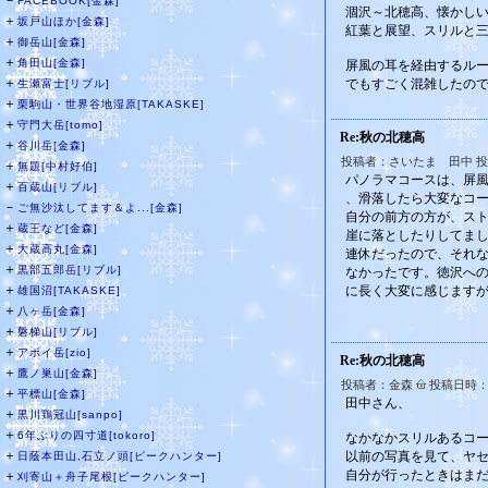
－
FACEBOOK[金森]
涸沢～北穂高、懐かし
＋
坂戸山ほか[金森]
紅葉と展望、スリルと
＋
御岳山[金森]
＋
角田山[金森]
屏風の耳を経由するルー
＋
でもすごく混雑したので
生瀬富士[リブル]
＋
栗駒山・世界谷地湿原[TAKASKE]
＋
守門大岳[tomo]
Re:秋の北穂高
＋
谷川岳[金森]
投稿者：さいたま 田中 投稿日時
＋
無題[中村好伯]
パノラマコースは、屏
＋
百蔵山[リブル]
、滑落したら大変なコ
－
ご無沙汰してます＆よ...[金森]
自分の前方の方が、ス
＋
蔵王など[金森]
崖に落としたりしてま
＋
大蔵高丸[金森]
連休だったので、それ
＋
黒部五郎岳[リブル]
なかったです。徳沢へ
＋
に長く大変に感じます
雄国沼[TAKASKE]
＋
八ヶ岳[金森]
＋
磐梯山[リブル]
＋
アポイ岳[zio]
Re:秋の北穂高
＋
鷹ノ巣山[金森]
投稿者：金森
投稿日時：20
＋
平標山[金森]
田中さん、
＋
黒川鶏冠山[sanpo]
＋
6年ぶりの四寸道[tokoro]
なかなかスリルあるコ
＋
以前の写真を見て、ヤ
日蔭本田山,石立ノ頭[ピークハンター]
自分が行ったときはまだ
＋
刈寄山＋舟子尾根[ピークハンター]