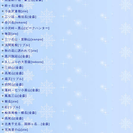
＋
鈴ヶ岳[金森]
＋
小金沢連嶺[zio]
＋
三ツ頭～権現岳[金森]
＋
谷川岳[tokoro]
＋
小沢峠～黒山[ピークハンター]
＋
無題[zio]
＋
三ツ石山・栗駒山[sanpo]
＋
浅間尾根[リブル]
＋
秋の花に誘われて[zio]
＋
黒川鶏冠山[金森]
＋
久しぶりの大菩薩[tokoro]
＋
三頭山[金森]
＋
高尾山[金森]
＋
蔵王[リブル]
＋
四阿山[金森]
＋
蓬峠～七ツ小屋山[金森]
＋
鳳凰三山[金森]
＋
剱岳[zio]
＋
虹[リブル]
＋
杣添尾根～横岳[金森]
＋
高尾山[金森]
＋
北奥千丈岳、国師ヶ岳...[金森]
＋
北海道の山[zio]