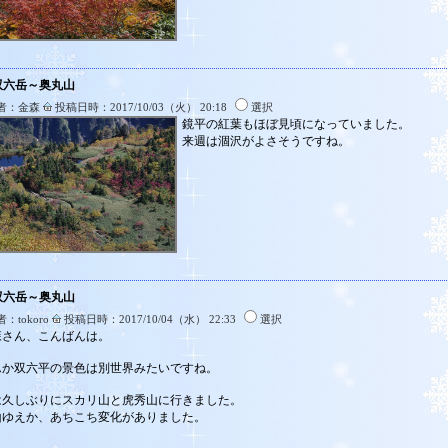
:双六岳～奥丸山
者：金森
投稿日時：2017/10/03（火） 20:18
選択
鏡平の紅葉もほぼ見頃になっていました。
来週は涸沢がよさそうですね。
:双六岳～奥丸山
：tokoro
投稿日時：2017/10/04（水） 22:33
選択
森さん、こんばんは。
んか双六平の景色は別世界みたいですね。
は久しぶりにスカリ山と虎秀山に行きました。
山ゆえか、あちこち変化がありました。