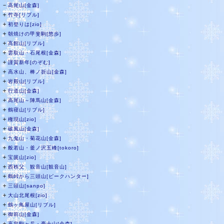
－
高尾山[金森]
＋
竹寺[リブル]
＋
初登りは[zio]
＋
朝焼けの甲斐駒[悠歩]
＋
高館山[リブル]
＋
雲取山・石尾根[金森]
＋
謹賀新年[のぞむ]
＋
高水山、棒ノ折山[金森]
＋
岩殿山[リブル]
＋
行道山[金森]
＋
高尾山～陣馬山[金森]
＋
鶴寝山[リブル]
＋
権現山[zio]
＋
破風山[金森]
＋
九鬼山・菊花山[金森]
＋
般若山・釜ノ沢五峰[tokoro]
＋
宝篋山[zio]
＋
西秩父 観音山[観音山]
＋
鶴峠から三頭山[ピークハンター]
＋
三頭山[sanpo]
＋
大山北尾根[zio]
＋
鶴ヶ鳥屋山[リブル]
＋
御前山[金森]
＋
高畠駒ヶ岳・豪士山[金森]