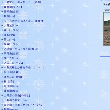
＋
不動堂山・菱ヶ岳～五...[金森]
Re
＋
鈴庫山[リブル]
投稿
＋
三頭山[金森]
＋
無題[zio]
＋
旧正丸峠と処花沢左岸...[tokoro]
＋
大丹波川[zio]
＋
蕨山[リブル]
＋
高峯[金森]
＋
館山[zio]
＋
烏峠[リブル]
＋
八重山・能岳・虎丸山[金森]
－
高尾山[金森]
＋
九十九谷[zio]
＋
きのこ山[リブル]
＋
中藤尾根とか藤光寺山...[tokoro]
＋
谷川岳[金森]
＋
高水三山[金森]
－
梅[金森]
＋
前掛山[tomo]
＋
破風山[金森]
＋
上野原の低山[のぞむ]
＋
三瓶山の麓で…[zio]
＋
栗駒山・湯浜ブナ林[TAKASKE]
＋
無題[tomo]