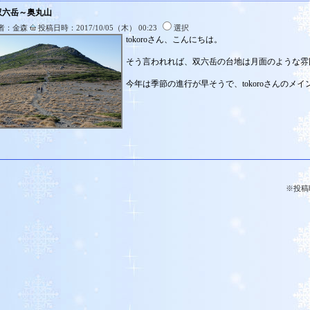
:双六岳～奥丸山
者：金森
投稿日時：2017/10/05（木） 00:23
選択
tokoroさん、こんにちは。
そう言われれば、双六岳の台地は月面のような雰
今年は季節の進行が早そうで、tokoroさんの
※投稿