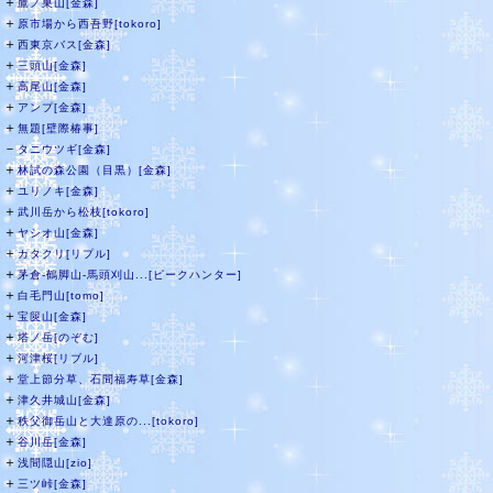
＋
鷹ノ巣山[金森]
＋
原市場から西吾野[tokoro]
＋
西東京バス[金森]
＋
三頭山[金森]
＋
高尾山[金森]
＋
アンプ[金森]
＋
無題[壁際椿事]
－
タニウツギ[金森]
＋
林試の森公園（目黒）[金森]
＋
ユリノキ[金森]
＋
武川岳から松枝[tokoro]
＋
ヤシオ山[金森]
＋
カタクリ[リプル]
＋
茅倉-鶴脚山-馬頭刈山...[ピークハンター]
＋
白毛門山[tomo]
＋
宝篋山[金森]
＋
塔ノ岳[のぞむ]
＋
河津桜[リブル]
＋
堂上節分草、石間福寿草[金森]
＋
津久井城山[金森]
＋
秩父御岳山と大達原の...[tokoro]
＋
谷川岳[金森]
＋
浅間隠山[zio]
＋
三ツ峠[金森]