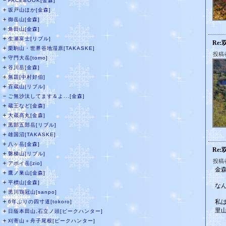
－
FACEBOOK[金森]
＋
坂戸山ほか[金森]
＋
御岳山[金森]
＋
角田山[金森]
＋
生瀬富士[リブル]
Re
＋
栗駒山・世界谷地湿原[TAKASKE]
投稿
＋
守門大岳[tomo]
＋
谷川岳[金森]
＋
無題[中村好伯]
＋
百蔵山[リブル]
－
ご無沙汰してます＆よ...[金森]
＋
蔵王など[金森]
＋
大蔵高丸[金森]
＋
黒部五郎岳[リブル]
＋
雄国沼[TAKASKE]
＋
八ヶ岳[金森]
Re
＋
磐梯山[リブル]
投稿者
＋
アポイ岳[zio]
金
＋
鷹ノ巣山[金森]
＋
平標山[金森]
な
＋
黒川鶏冠山[sanpo]
＋
私
6年ぶりの四寸道[tokoro]
里
＋
日蔭本田山,石立ノ頭[ピークハンター]
＋
刈寄山＋舟子尾根[ピークハンター]