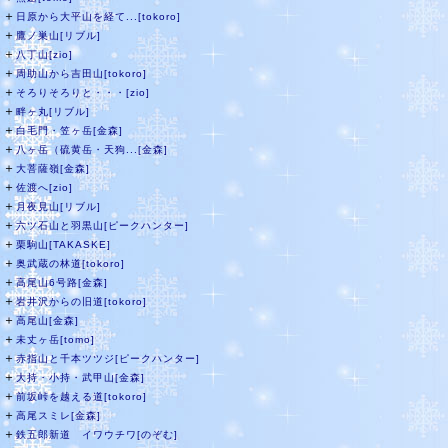
＋
日原から大平山を経て...[tokoro]
＋
鷹ノ巣山[リブル]
＋
八丁山[zio]
＋
周助山から吉田山[tokoro]
＋
そろりそろりと・・・[zio]
＋
畔ヶ丸[リブル]
＋
白毛門・笠ヶ岳[金森]
＋
八ヶ岳（硫黄岳・天狗...[金森]
＋
大菩薩嶺[金森]
＋
佐渡へ[zio]
＋
月夜見山[リブル]
＋
六ツ石山と羽黒山[ピークハンター]
＋
栗駒山[TAKASKE]
＋
奥武蔵の林道[tokoro]
＋
高尾山6号路[金森]
＋
岩井沢からの旧道[tokoro]
＋
高尾山[金森]
＋
未丈ヶ岳[tomo]
＋
赤指山と千本ツツジ[ピークハンター]
＋
大持・小持・武甲山[金森]
＋
前坂峠を越える道[tokoro]
＋
高尾スミレ[金森]
＋
鉄五郎新道 イワウチワ[のぞむ]