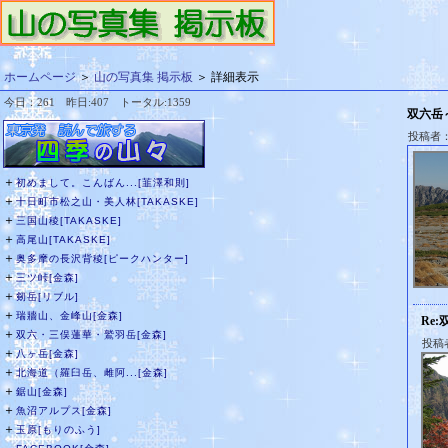
ホームページ
＞
山の写真集 掲示板
＞ 詳細表示
今日：261 昨日:407 トータル:1359
双六岳
投稿者
＋
初めまして。こんばん...[韮澤和則]
＋
十日町市松之山・美人林[TAKASKE]
＋
三国山稜[TAKASKE]
＋
高尾山[TAKASKE]
＋
奥多摩の長沢背稜[ピークハンター]
＋
三ツ峠[金森]
＋
剱岳[リブル]
＋
瑞牆山、金峰山[金森]
Re
＋
双六・三俣蓮華・鷲羽岳[金森]
投稿
＋
八ヶ岳[金森]
＋
北海道（羅臼岳、雌阿...[金森]
＋
鋸山[金森]
＋
魚沼アルプス[金森]
＋
玉原[もりのふう]