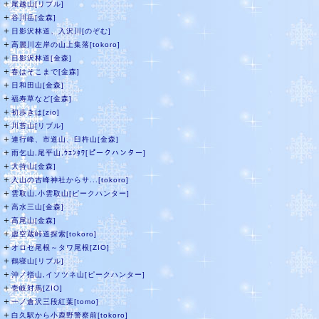
＋
尾越山[リブル]
＋
谷川岳[金森]
＋
日影沢林道、入沢川[のぞむ]
＋
高麗川左岸の山上集落[tokoro]
＋
日影沢林道[金森]
＋
春はそこまで[金森]
＋
日和田山[金森]
＋
福寿草など[金森]
＋
初歩きは[zio]
＋
川苔山[リブル]
＋
連行峰、市道山、臼杵山[金森]
＋
雨乞山,尾平山,ｳｴﾝﾀﾜ[ピークハンター]
＋
大持山[金森]
＋
入山の古峰神社からサ...[tokoro]
＋
雲取山,小雲取山[ピークハンター]
＋
高水三山[金森]
＋
高尾山[金森]
＋
虚空蔵峠道探索[tokoro]
＋
オロセ尾根～タワ尾根[ZIO]
＋
鶴寝山[リブル]
＋
沖ノ指山,イソツネ山[ピークハンター]
＋
壱岐対馬[ZIO]
＋
一ノ倉沢三段紅葉[tomo]
＋
白久駅から小鹿野警察前[tokoro]