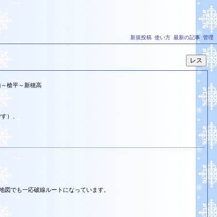
新規投稿
使い方
最新の記事
管理
山～槍平～新穂高
です）、
地図でも一応破線ルートになっています。