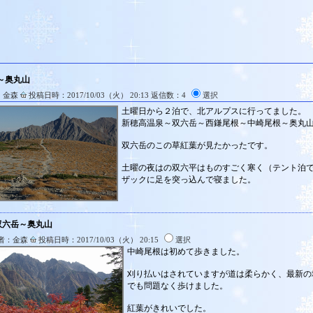
～奥丸山
：金森
投稿日時：2017/10/03（火） 20:13 返信数：4
選択
土曜日から２泊で、北アルプスに行ってました。
新穂高温泉～双六岳～西鎌尾根～中崎尾根～奥丸
双六岳のこの草紅葉が見たかったです。
土曜の夜はの双六平はものすごく寒く（テント泊
ザックに足を突っ込んで寝ました。
:双六岳～奥丸山
者：金森
投稿日時：2017/10/03（火） 20:15
選択
中崎尾根は初めて歩きました。
刈り払いはされていますが道は柔らかく、最新の
でも問題なく歩けました。
紅葉がきれいでした。