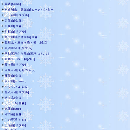
＋
霧氷[tomo]
＋
戸倉城山→盆堀山[ピークハンター]
＋
二ッ箭山[リブル]
＋
男体山[金森]
＋
斑尾山[金森]
＋
川桁山[リブル]
＋
富士山自然休養林[金森]
＋
見晴岳・三方ヶ峰・篭...[金森]
＋
魚沼展望台[リブル]
＋
不動三滝から黒山三滝[tokoro]
＋
八幡平・秋田駒[ZIO]
＋
霧ヶ峰[リブル]
＋
温泉ヶ岳[もりのふう]
＋
鹿俣山[金森]
＋
南沢山[tokoro]
＋
イワタバコ[ZIO]
＋
北八ヶ岳[リブル]
＋
八ヶ岳[金森]
＋
カモシカ[金森]
＋
比婆山[zio]
＋
守門岳[金森]
＋
牛の寝通り[zio]
＋
三頭山[リブル]