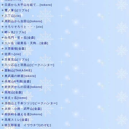
＋
日原から大平山を経て...[tokoro]
＋
鷹ノ巣山[リブル]
＋
八丁山[zio]
＋
周助山から吉田山[tokoro]
＋
そろりそろりと・・・[zio]
＋
畔ヶ丸[リブル]
＋
白毛門・笠ヶ岳[金森]
＋
八ヶ岳（硫黄岳・天狗...[金森]
＋
大菩薩嶺[金森]
＋
佐渡へ[zio]
＋
月夜見山[リブル]
＋
六ツ石山と羽黒山[ピークハンター]
＋
栗駒山[TAKASKE]
＋
奥武蔵の林道[tokoro]
＋
高尾山6号路[金森]
＋
岩井沢からの旧道[tokoro]
＋
高尾山[金森]
＋
未丈ヶ岳[tomo]
＋
赤指山と千本ツツジ[ピークハンター]
＋
大持・小持・武甲山[金森]
＋
前坂峠を越える道[tokoro]
＋
高尾スミレ[金森]
＋
鉄五郎新道 イワウチワ[のぞむ]