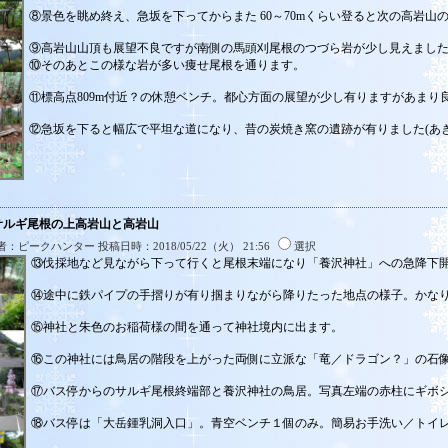
⑧景色を眺め終え、急坂を下ってからまた 60～70mくらい登ると次の高岩山
⑨高岩山山頂も展望不良ですが南側の馬頭刈尾根のつづら岩が少し見えまし
⑩そのあとこの様な岩が多い痩せ尾根を通ります。
⑪標高点809m付近？の休憩ベンチ。都心方面の展望が少し有りますがあまり
⑫急坂を下ると幅広で平坦な道になり、昔の炭焼き窯の遺跡が有りました(あ
:サルギ尾根の上高岩山と高岩山
：ピークハンター 投稿日時：2018/05/22（火） 21:56
選択
⑬伐採地など見ながら下って行くと尾根末端になり「養沢神社」への急降下
⑭途中に鉄パイプの手摺りが有り掴まりながら降りたった地点の様子。かな
⑮神社と朱色のお稲荷様の間を通って神社境内に出ます。
⑯この神社には鳥居の階段を上がった両側に立派な「竜／ドラゴン？」の石像
⑰バス停からのサルギ尾根終端部と養沢神社の鳥居。写真左端の赤柱にギボ
⑱バス停は「大岳鍾乳洞入口」。青空ベンチ１個のみ。簡易お手洗い／トイ