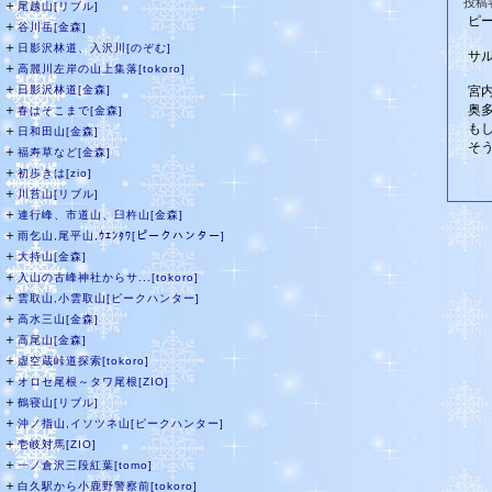
投稿
＋
尾越山[リブル]
ピ
＋
谷川岳[金森]
＋
日影沢林道、入沢川[のぞむ]
サ
＋
高麗川左岸の山上集落[tokoro]
＋
日影沢林道[金森]
宮
＋
奥
春はそこまで[金森]
も
＋
日和田山[金森]
そ
＋
福寿草など[金森]
＋
初歩きは[zio]
＋
川苔山[リブル]
＋
連行峰、市道山、臼杵山[金森]
＋
雨乞山,尾平山,ｳｴﾝﾀﾜ[ピークハンター]
＋
大持山[金森]
＋
入山の古峰神社からサ...[tokoro]
＋
雲取山,小雲取山[ピークハンター]
＋
高水三山[金森]
＋
高尾山[金森]
＋
虚空蔵峠道探索[tokoro]
＋
オロセ尾根～タワ尾根[ZIO]
＋
鶴寝山[リブル]
＋
沖ノ指山,イソツネ山[ピークハンター]
＋
壱岐対馬[ZIO]
＋
一ノ倉沢三段紅葉[tomo]
＋
白久駅から小鹿野警察前[tokoro]