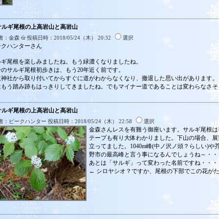
:サルギ尾根の上高岩山と高岩山
者：金森
投稿日時：2018/05/24（木） 20:32
選択
ークハンターさん
ルギ尾根を楽しみましたね。もう緑濃くなりましたね。
分のサルギ尾根初歩きは、もう20年近く前です。
沢神社から取り付いてからすぐに道がわからなくなり、撤退した思い出があります。
はもう踏み跡もはっきりしてきましたね。でもマイナー道であることは変わらなさそ
:サルギ尾根の上高岩山と高岩山
：ピークハンター 投稿日時：2018/05/24（木） 22:58
選択
金森さんレスを有難う御座います。サルギ尾根は
テープも有り大体わかりました。下山の場合、展
立ってました。1040m峰(中ノ沢ノ頭？らしい)
野市の最高峰と言う事になるんでしょうね～・・
あとは「サルギ」って変わった名前ですね・・・
← シロヤシオ？ですか、尾根の下部でこの花が