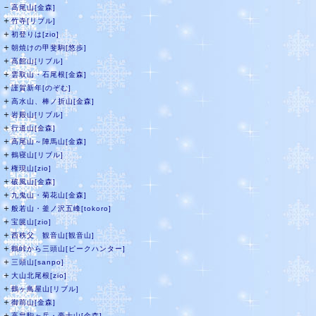
－
高尾山[金森]
＋
竹寺[リブル]
＋
初登りは[zio]
＋
朝焼けの甲斐駒[悠歩]
＋
高館山[リブル]
＋
雲取山・石尾根[金森]
＋
謹賀新年[のぞむ]
＋
高水山、棒ノ折山[金森]
＋
岩殿山[リブル]
＋
行道山[金森]
＋
高尾山～陣馬山[金森]
＋
鶴寝山[リブル]
＋
権現山[zio]
＋
破風山[金森]
＋
九鬼山・菊花山[金森]
＋
般若山・釜ノ沢五峰[tokoro]
＋
宝篋山[zio]
＋
西秩父 観音山[観音山]
＋
鶴峠から三頭山[ピークハンター]
＋
三頭山[sanpo]
＋
大山北尾根[zio]
＋
鶴ヶ鳥屋山[リブル]
＋
御前山[金森]
＋
高畠駒ヶ岳・豪士山[金森]