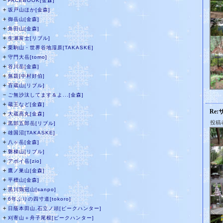
－
FACEBOOK[金森]
＋
坂戸山ほか[金森]
＋
御岳山[金森]
＋
角田山[金森]
＋
生瀬富士[リブル]
＋
栗駒山・世界谷地湿原[TAKASKE]
＋
守門大岳[tomo]
＋
谷川岳[金森]
＋
無題[中村好伯]
＋
百蔵山[リブル]
－
ご無沙汰してます＆よ...[金森]
＋
蔵王など[金森]
Re
＋
大蔵高丸[金森]
＋
投稿者
黒部五郎岳[リブル]
＋
雄国沼[TAKASKE]
＋
八ヶ岳[金森]
＋
磐梯山[リブル]
＋
アポイ岳[zio]
＋
鷹ノ巣山[金森]
＋
平標山[金森]
＋
黒川鶏冠山[sanpo]
＋
6年ぶりの四寸道[tokoro]
＋
日蔭本田山,石立ノ頭[ピークハンター]
＋
刈寄山＋舟子尾根[ピークハンター]