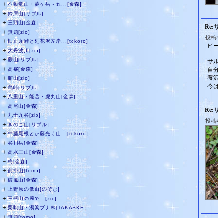
＋
不動堂山・菱ヶ岳～五...[金森]
＋
鈴庫山[リブル]
＋
三頭山[金森]
Re
＋
無題[zio]
投稿
＋
旧正丸峠と処花沢左岸...[tokoro]
ピ
＋
大丹波川[zio]
＋
蕨山[リブル]
サ
＋
高峯[金森]
自
＋
養
館山[zio]
今
＋
烏峠[リブル]
＋
八重山・能岳・虎丸山[金森]
－
高尾山[金森]
Re
＋
九十九谷[zio]
投稿者
＋
きのこ山[リブル]
＋
中藤尾根とか藤光寺山...[tokoro]
＋
谷川岳[金森]
＋
高水三山[金森]
－
梅[金森]
＋
前掛山[tomo]
＋
破風山[金森]
＋
上野原の低山[のぞむ]
＋
三瓶山の麓で…[zio]
＋
栗駒山・湯浜ブナ林[TAKASKE]
＋
無題[tomo]