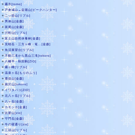
＋
霧氷[tomo]
＋
戸倉城山→盆堀山[ピークハンター]
＋
二ッ箭山[リブル]
＋
男体山[金森]
＋
斑尾山[金森]
＋
川桁山[リブル]
＋
富士山自然休養林[金森]
＋
見晴岳・三方ヶ峰・篭...[金森]
＋
魚沼展望台[リブル]
＋
不動三滝から黒山三滝[tokoro]
＋
八幡平・秋田駒[ZIO]
＋
霧ヶ峰[リブル]
＋
温泉ヶ岳[もりのふう]
＋
鹿俣山[金森]
＋
南沢山[tokoro]
＋
イワタバコ[ZIO]
＋
北八ヶ岳[リブル]
＋
八ヶ岳[金森]
＋
カモシカ[金森]
＋
比婆山[zio]
＋
守門岳[金森]
＋
牛の寝通り[zio]
＋
三頭山[リブル]