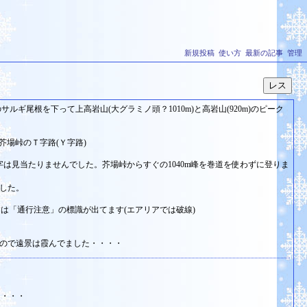
新規投稿
使い方
最新の記事
管理
ギ尾根を下って上高岩山(大グラミノ頭？1010m)と高岩山(920m)のピーク
芥場峠のＴ字路(Ｙ字路)
字は見当たりませんでした。芥場峠からすぐの1040m峰を巻道を使わずに登りま
ました。
道には「通行注意」の標識が出てます(エアリアでは破線)
ので遠景は霞んでました・・・・
・・・・