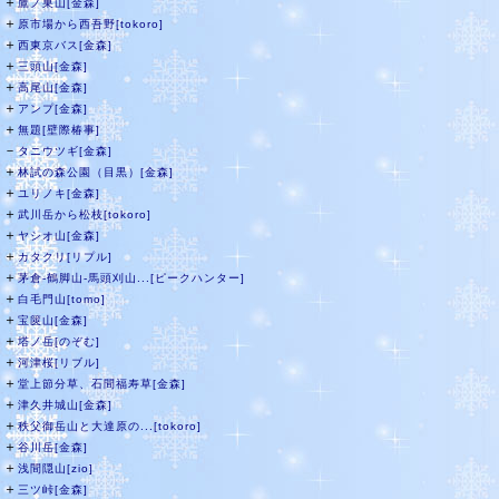
＋
鷹ノ巣山[金森]
＋
原市場から西吾野[tokoro]
＋
西東京バス[金森]
＋
三頭山[金森]
＋
高尾山[金森]
＋
アンプ[金森]
＋
無題[壁際椿事]
－
タニウツギ[金森]
＋
林試の森公園（目黒）[金森]
＋
ユリノキ[金森]
＋
武川岳から松枝[tokoro]
＋
ヤシオ山[金森]
＋
カタクリ[リプル]
＋
茅倉-鶴脚山-馬頭刈山...[ピークハンター]
＋
白毛門山[tomo]
＋
宝篋山[金森]
＋
塔ノ岳[のぞむ]
＋
河津桜[リブル]
＋
堂上節分草、石間福寿草[金森]
＋
津久井城山[金森]
＋
秩父御岳山と大達原の...[tokoro]
＋
谷川岳[金森]
＋
浅間隠山[zio]
＋
三ツ峠[金森]