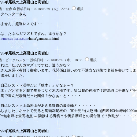
:サルギ尾根の上高岩山と高岩山
者：金森
投稿日時：2018/05/29（火） 22:34
選択
ークハンターさん
ません、超遅レスです･･･
れは、たぶんガマズミですね。違うかな？
s://matsue-hana.com
/hana/gamazumi.html
:サルギ尾根の上高岩山と高岩山
：ピークハンター 投稿日時：2018/05/30（水） 18:38
選択
これは、たぶんガマズミですね。違うかな？
森さんお調べ有難う御座います。花関係は疎いので不適当な想像で名前を書いてしま
う御座いました。
＞自己レス＞＞漢字だと「猿木」」かなぁ～？
猿木」だとすると厩で馬をつなぐ木の様です。猿は厩の神様で？駐馬時に手綱などを
を馬で運んだ場所だった関係？かなぁ～と・・・・
＞自己レス＞＞上高岩山があきる野市の最高峰と・・・・・
しました、ネットで見ると馬頭刈尾根の「富士見台(大怒田山)西峰1054m東峰105
67m無名峰は最高地点 → 隣接する青梅市や奥多摩町との境付近で？判別が・・・・
:サルギ尾根の上高岩山と高岩山