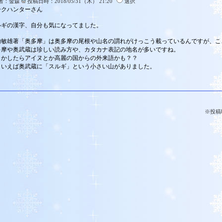
者：金森
投稿日時：2018/05/31（木） 21:20
選択
ークハンターさん
ルギの漢字、自分も気になってました。
内敏雄著「奥多摩」は奥多摩の尾根や山名の謂れがけっこう載っているんですが、こ
多摩や奥武蔵は珍しい読み方や、カタカナ表記の地名が多いですね。
しかしたらアイヌとか高麗の国からの外来語かも？？
ういえば奥武蔵に「スルギ」という小さい山がありました。
※投稿