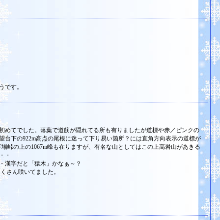
うです。
初めてでした。落葉で道筋が隠れてる所も有りましたが道標や赤／ピンクの
望台下の922m高点の尾根に迷って下り易い箇所？には直角方向表示の道標が
や芥場峠の上の1067m峰も在りますが、有名な山としてはこの上高岩山があきる
・・
・漢字だと「猿木」かなぁ～？
たくさん咲いてました。