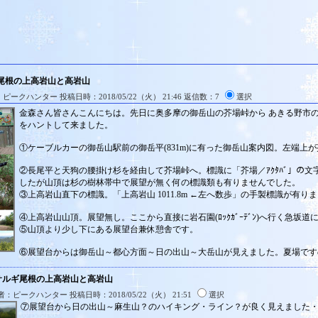
尾根の上高岩山と高岩山
ピークハンター 投稿日時：2018/05/22（火） 21:46 返信数：7
選択
金森さん皆さんこんにちは。先日に奥多摩の御岳山の芥場峠から あきる野市のサル
をハントして来ました。
①ケーブルカーの御岳山駅前の御岳平(831m)に有った御岳山案内図。左端上が
②長尾平と天狗の腰掛け杉を経由して芥場峠へ。標識に「芥場／ｱｸﾀﾊﾞ」の文
したが山頂は杉の樹林帯中で展望が無く何の標識類も有りませんでした。
③上高岩山直下の標識。「上高岩山 1011.8m ←左へ数歩」の手製標識が有り
④上高岩山山頂。展望無し。ここから直接に岩石園(ﾛｯｸｶﾞｰﾃﾞﾝ)へ行く急坂
⑤山頂より少し下にある展望台兼休憩舎です。
⑥展望台からは御岳山～都心方面～日の出山～大岳山が見えました。夏場です
:サルギ尾根の上高岩山と高岩山
：ピークハンター 投稿日時：2018/05/22（火） 21:51
選択
⑦展望台から日の出山～麻生山？のハイキング・ライン？が良く見えました