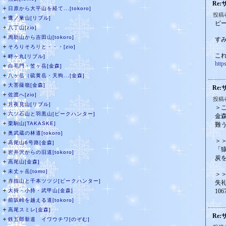
Re
＋
日原から大平山を経て...[tokoro]
投稿
＋
鷹ノ巣山[リブル]
ピ
＋
八丁山[zio]
＋
周助山から吉田山[tokoro]
すみ
＋
そろりそろりと・・・[zio]
こ
＋
畔ヶ丸[リブル]
http
＋
白毛門・笠ヶ岳[金森]
＋
八ヶ岳（硫黄岳・天狗...[金森]
＋
大菩薩嶺[金森]
Re
＋
佐渡へ[zio]
投稿者
＋
月夜見山[リブル]
＞
＋
六ツ石山と羽黒山[ピークハンター]
金
＋
栗駒山[TAKASKE]
難
＋
奥武蔵の林道[tokoro]
＞
＋
高尾山6号路[金森]
「
＋
岩井沢からの旧道[tokoro]
炭
＋
高尾山[金森]
＋
未丈ヶ岳[tomo]
＞
＋
赤指山と千本ツツジ[ピークハンター]
失礼
＋
大持・小持・武甲山[金森]
10
＋
前坂峠を越える道[tokoro]
＋
高尾スミレ[金森]
Re
＋
鉄五郎新道 イワウチワ[のぞむ]