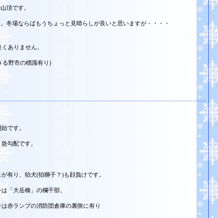
の山頂です。
た。冬場ならばもうちょっと見晴らしが良いと思いますが・・・・
良くありません。
きる野市の標識有り)
開始です。
り急勾配です。
が有り、狛犬(狛獅子？)も顔負けです。
シは「大岳橋」の欄干部。
レは赤ランプの消防団倉庫の裏側に有り