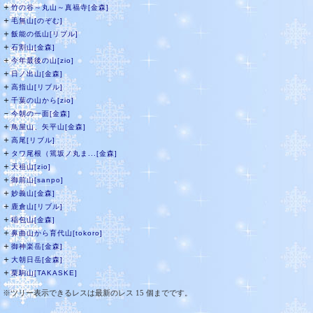
＋
竹の谷～丸山～真福寺[金森]
＋
毛無山[のぞむ]
＋
飯能の低山[リブル]
＋
石割山[金森]
＋
今年最後の山[zio]
＋
日ノ出山[金森]
＋
高指山[リブル]
＋
千葉の山から[zio]
－
今朝の一面[金森]
＋
鳥屋山、矢平山[金森]
＋
高尾[リブル]
＋
タワ尾根（篶坂ノ丸ま...[金森]
＋
天祖山[zio]
＋
御前山[sanpo]
＋
妙義山[金森]
＋
鹿倉山[リブル]
＋
稲包山[金森]
＋
鼻曲山から育代山[tokoro]
＋
御神楽岳[金森]
＋
大朝日岳[金森]
＋
栗駒山[TAKASKE]
※ツリー表示できるレスは最新のレス 15 個までです。