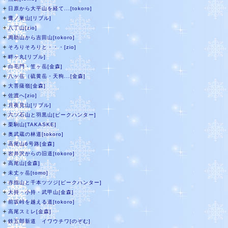
＋
日原から大平山を経て...[tokoro]
＋
鷹ノ巣山[リブル]
＋
八丁山[zio]
＋
周助山から吉田山[tokoro]
＋
そろりそろりと・・・[zio]
＋
畔ヶ丸[リブル]
＋
白毛門・笠ヶ岳[金森]
＋
八ヶ岳（硫黄岳・天狗...[金森]
＋
大菩薩嶺[金森]
＋
佐渡へ[zio]
＋
月夜見山[リブル]
＋
六ツ石山と羽黒山[ピークハンター]
＋
栗駒山[TAKASKE]
＋
奥武蔵の林道[tokoro]
＋
高尾山6号路[金森]
＋
岩井沢からの旧道[tokoro]
＋
高尾山[金森]
＋
未丈ヶ岳[tomo]
＋
赤指山と千本ツツジ[ピークハンター]
＋
大持・小持・武甲山[金森]
＋
前坂峠を越える道[tokoro]
＋
高尾スミレ[金森]
＋
鉄五郎新道 イワウチワ[のぞむ]