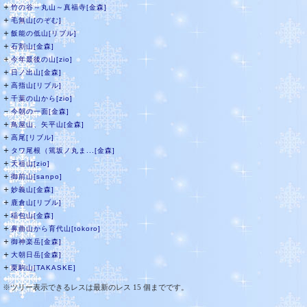
＋
竹の谷～丸山～真福寺[金森]
＋
毛無山[のぞむ]
＋
飯能の低山[リブル]
＋
石割山[金森]
＋
今年最後の山[zio]
＋
日ノ出山[金森]
＋
高指山[リブル]
＋
千葉の山から[zio]
－
今朝の一面[金森]
＋
鳥屋山、矢平山[金森]
＋
高尾[リブル]
＋
タワ尾根（篶坂ノ丸ま...[金森]
＋
天祖山[zio]
＋
御前山[sanpo]
＋
妙義山[金森]
＋
鹿倉山[リブル]
＋
稲包山[金森]
＋
鼻曲山から育代山[tokoro]
＋
御神楽岳[金森]
＋
大朝日岳[金森]
＋
栗駒山[TAKASKE]
※ツリー表示できるレスは最新のレス 15 個までです。