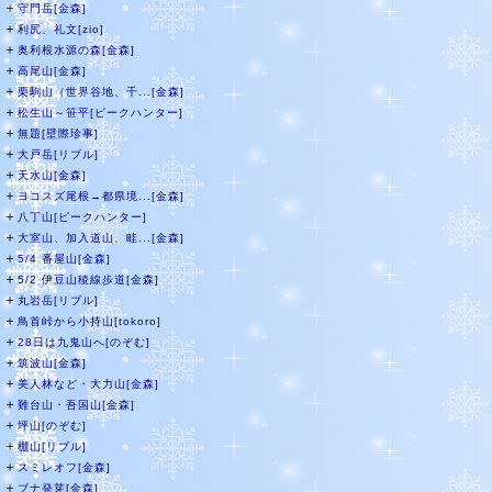
＋
守門岳[金森]
＋
利尻、礼文[zio]
＋
奥利根水源の森[金森]
＋
高尾山[金森]
＋
栗駒山（世界谷地、千...[金森]
＋
松生山～笹平[ピークハンター]
＋
無題[壁際珍事]
＋
大戸岳[リブル]
＋
天水山[金森]
＋
ヨコスズ尾根→都県境...[金森]
＋
八丁山[ピークハンター]
＋
大室山、加入道山、畦...[金森]
＋
5/4 番屋山[金森]
＋
5/2 伊豆山稜線歩道[金森]
＋
丸岩岳[リブル]
＋
鳥首峠から小持山[tokoro]
＋
28日は九鬼山へ[のぞむ]
＋
筑波山[金森]
＋
美人林など・大力山[金森]
＋
難台山・吾国山[金森]
＋
坪山[のぞむ]
＋
棚山[リブル]
＋
スミレオフ[金森]
＋
ブナ発芽[金森]