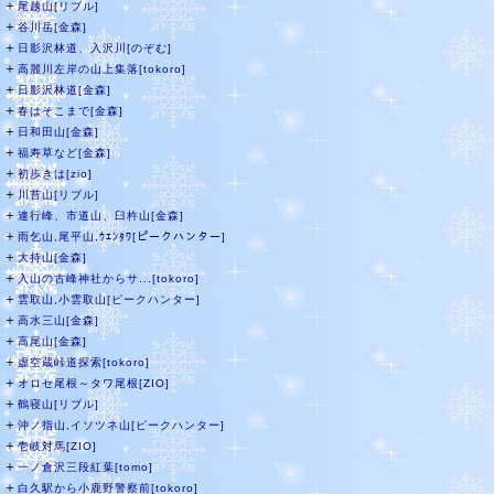
＋
尾越山[リブル]
＋
谷川岳[金森]
＋
日影沢林道、入沢川[のぞむ]
＋
高麗川左岸の山上集落[tokoro]
＋
日影沢林道[金森]
＋
春はそこまで[金森]
＋
日和田山[金森]
＋
福寿草など[金森]
＋
初歩きは[zio]
＋
川苔山[リブル]
＋
連行峰、市道山、臼杵山[金森]
＋
雨乞山,尾平山,ｳｴﾝﾀﾜ[ピークハンター]
＋
大持山[金森]
＋
入山の古峰神社からサ...[tokoro]
＋
雲取山,小雲取山[ピークハンター]
＋
高水三山[金森]
＋
高尾山[金森]
＋
虚空蔵峠道探索[tokoro]
＋
オロセ尾根～タワ尾根[ZIO]
＋
鶴寝山[リブル]
＋
沖ノ指山,イソツネ山[ピークハンター]
＋
壱岐対馬[ZIO]
＋
一ノ倉沢三段紅葉[tomo]
＋
白久駅から小鹿野警察前[tokoro]