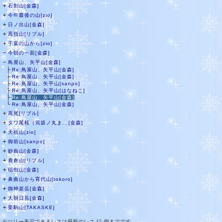
＋
石割山[金森]
＋
今年最後の山[zio]
＋
日ノ出山[金森]
＋
高指山[リブル]
＋
千葉の山から[zio]
－
今朝の一面[金森]
－
鳥屋山、矢平山[金森]
├
Re:鳥屋山、矢平山[金森]
├
Re:鳥屋山、矢平山[金森]
├
Re:鳥屋山、矢平山[sanpo]
├
Re:鳥屋山、矢平山[はなねこ]
├
Re:鳥屋山、矢平山[金森]
└
Re:鳥屋山、矢平山[金森]
＋
高尾[リブル]
＋
タワ尾根（篶坂ノ丸ま...[金森]
＋
天祖山[zio]
＋
御前山[sanpo]
＋
妙義山[金森]
＋
鹿倉山[リブル]
＋
稲包山[金森]
＋
鼻曲山から育代山[tokoro]
＋
御神楽岳[金森]
＋
大朝日岳[金森]
＋
栗駒山[TAKASKE]
※ツリー表示できるレスは最新のレス 15 個までです。