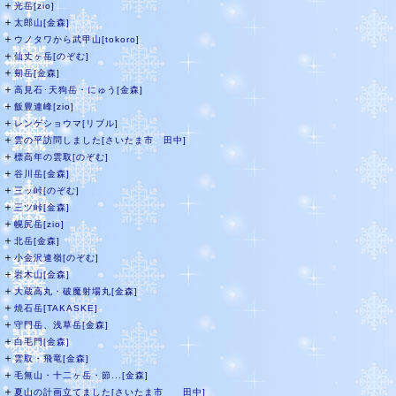
＋
光岳[zio]
＋
太郎山[金森]
＋
ウノタワから武甲山[tokoro]
＋
仙丈ヶ岳[のぞむ]
＋
剱岳[金森]
＋
高見石･天狗岳・にゅう[金森]
＋
飯豊連峰[zio]
＋
レンゲショウマ[リブル]
＋
雲の平訪問しました[さいたま市 田中]
＋
標高年の雲取[のぞむ]
＋
谷川岳[金森]
＋
三ッ峠[のぞむ]
＋
三ツ峠[金森]
＋
幌尻岳[zio]
＋
北岳[金森]
＋
小金沢連嶺[のぞむ]
＋
岩木山[金森]
＋
大蔵高丸・破魔射場丸[金森]
＋
焼石岳[TAKASKE]
＋
守門岳、浅草岳[金森]
＋
白毛門[金森]
＋
雲取・飛竜[金森]
＋
毛無山・十二ヶ岳・節...[金森]
＋
夏山の計画立てました[さいたま市 田中]