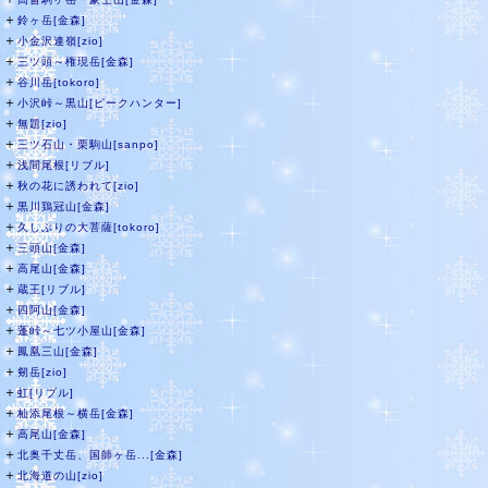
＋
鈴ヶ岳[金森]
＋
小金沢連嶺[zio]
＋
三ツ頭～権現岳[金森]
＋
谷川岳[tokoro]
＋
小沢峠～黒山[ピークハンター]
＋
無題[zio]
＋
三ツ石山・栗駒山[sanpo]
＋
浅間尾根[リブル]
＋
秋の花に誘われて[zio]
＋
黒川鶏冠山[金森]
＋
久しぶりの大菩薩[tokoro]
＋
三頭山[金森]
＋
高尾山[金森]
＋
蔵王[リブル]
＋
四阿山[金森]
＋
蓬峠～七ツ小屋山[金森]
＋
鳳凰三山[金森]
＋
剱岳[zio]
＋
虹[リブル]
＋
杣添尾根～横岳[金森]
＋
高尾山[金森]
＋
北奥千丈岳、国師ヶ岳...[金森]
＋
北海道の山[zio]