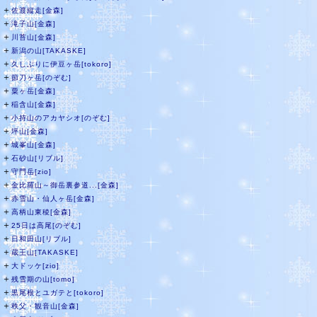
＋
佐渡縦走[金森]
＋
滝子山[金森]
＋
川苔山[金森]
＋
新潟の山[TAKASKE]
＋
久しぶりに伊豆ヶ岳[tokoro]
＋
節刀ヶ岳[のぞむ]
＋
粟ヶ岳[金森]
＋
稲含山[金森]
＋
小持山のアカヤシオ[のぞむ]
＋
坪山[金森]
＋
城峯山[金森]
＋
石砂山[リブル]
＋
守門岳[zio]
＋
金比羅山～御岳裏参道...[金森]
＋
赤雪山・仙人ヶ岳[金森]
＋
高柄山東稜[金森]
＋
25日は高尾[のぞむ]
＋
日和田山[リブル]
＋
蔵王山[TAKASKE]
＋
大ドッケ[zio]
＋
残雪期の山[tomo]
＋
黒尾根とユガテと[tokoro]
＋
秩父・観音山[金森]