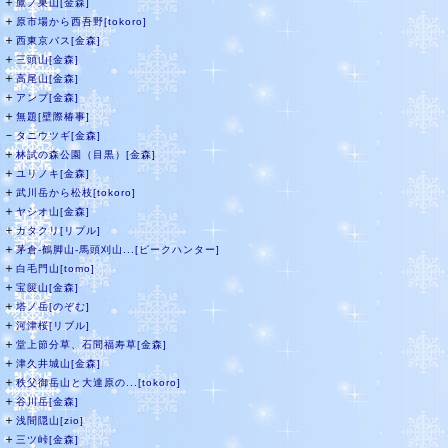
＋
鷹ノ巣山[金森]
＋
原市場から西吾野[tokoro]
＋
西東京バス[金森]
＋
三頭山[金森]
＋
高尾山[金森]
＋
アンプ[金森]
＋
無題[壁際椿事]
－
タニウツギ[金森]
＋
林試の森公園（目黒）[金森]
＋
ユリノキ[金森]
＋
武川岳から松枝[tokoro]
＋
ヤシオ山[金森]
＋
カタクリ[リプル]
＋
茅倉-鶴脚山-馬頭刈山...[ピークハンター]
＋
白毛門山[tomo]
＋
宝篋山[金森]
＋
塔ノ岳[のぞむ]
＋
河津桜[リブル]
＋
堂上節分草、石間福寿草[金森]
＋
津久井城山[金森]
＋
秩父御岳山と大達原の...[tokoro]
＋
谷川岳[金森]
＋
浅間隠山[zio]
＋
三ツ峠[金森]