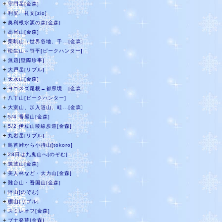
＋
守門岳[金森]
＋
利尻、礼文[zio]
＋
奥利根水源の森[金森]
＋
高尾山[金森]
＋
栗駒山（世界谷地、千...[金森]
＋
松生山～笹平[ピークハンター]
＋
無題[壁際珍事]
＋
大戸岳[リブル]
＋
天水山[金森]
＋
ヨコスズ尾根→都県境...[金森]
＋
八丁山[ピークハンター]
＋
大室山、加入道山、畦...[金森]
＋
5/4 番屋山[金森]
＋
5/2 伊豆山稜線歩道[金森]
＋
丸岩岳[リブル]
＋
鳥首峠から小持山[tokoro]
＋
28日は九鬼山へ[のぞむ]
＋
筑波山[金森]
＋
美人林など・大力山[金森]
＋
難台山・吾国山[金森]
＋
坪山[のぞむ]
＋
棚山[リブル]
＋
スミレオフ[金森]
＋
ブナ発芽[金森]