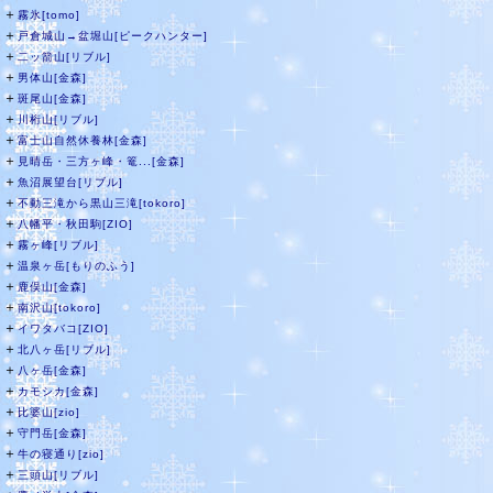
＋
霧氷[tomo]
＋
戸倉城山→盆堀山[ピークハンター]
＋
二ッ箭山[リブル]
＋
男体山[金森]
＋
斑尾山[金森]
＋
川桁山[リブル]
＋
富士山自然休養林[金森]
＋
見晴岳・三方ヶ峰・篭...[金森]
＋
魚沼展望台[リブル]
＋
不動三滝から黒山三滝[tokoro]
＋
八幡平・秋田駒[ZIO]
＋
霧ヶ峰[リブル]
＋
温泉ヶ岳[もりのふう]
＋
鹿俣山[金森]
＋
南沢山[tokoro]
＋
イワタバコ[ZIO]
＋
北八ヶ岳[リブル]
＋
八ヶ岳[金森]
＋
カモシカ[金森]
＋
比婆山[zio]
＋
守門岳[金森]
＋
牛の寝通り[zio]
＋
三頭山[リブル]