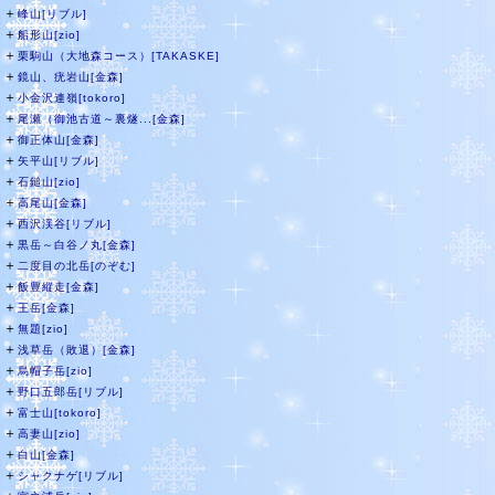
＋
峰山[リブル]
＋
船形山[zio]
＋
栗駒山（大地森コース）[TAKASKE]
＋
鏡山、疣岩山[金森]
＋
小金沢連嶺[tokoro]
＋
尾瀬（御池古道～裏燧...[金森]
＋
御正体山[金森]
＋
矢平山[リブル]
＋
石鎚山[zio]
＋
高尾山[金森]
＋
西沢渓谷[リブル]
＋
黒岳～白谷ノ丸[金森]
＋
二度目の北岳[のぞむ]
＋
飯豊縦走[金森]
＋
王岳[金森]
＋
無題[zio]
＋
浅草岳（敗退）[金森]
＋
烏帽子岳[zio]
＋
野口五郎岳[リブル]
＋
富士山[tokoro]
＋
高妻山[zio]
＋
白山[金森]
＋
シャクナゲ[リブル]