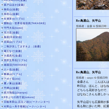
－
FACEBOOK[金森]
＋
坂戸山ほか[金森]
＋
御岳山[金森]
＋
角田山[金森]
＋
生瀬富士[リブル]
Re:鳥屋山、矢平山
＋
栗駒山・世界谷地湿原[TAKASKE]
投稿者：金森
投稿日時：20
＋
守門大岳[tomo]
＋
谷川岳[金森]
＋
無題[中村好伯]
＋
百蔵山[リブル]
－
ご無沙汰してます＆よ...[金森]
＋
蔵王など[金森]
＋
大蔵高丸[金森]
＋
黒部五郎岳[リブル]
＋
雄国沼[TAKASKE]
＋
八ヶ岳[金森]
Re:鳥屋山、矢平山
＋
磐梯山[リブル]
投稿者：sanpo
投稿日時：20
＋
アポイ岳[zio]
金森さん こんばんは
＋
鷹ノ巣山[金森]
昨日は、ほんと、はな
＋
平標山[金森]
どちらも花好きなので
＋
黒川鶏冠山[sanpo]
はなねこさんも楽しか
＋
6年ぶりの四寸道[tokoro]
＋
矢平山辺りも広葉樹が
日蔭本田山,石立ノ頭[ピークハンター]
私も秋に歩いた時、紅
＋
刈寄山＋舟子尾根[ピークハンター]