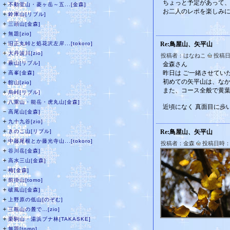
ちょっと予定があって
＋
不動堂山・菱ヶ岳～五...[金森]
お二人のレポを楽しみ
＋
鈴庫山[リブル]
＋
三頭山[金森]
＋
無題[zio]
＋
旧正丸峠と処花沢左岸...[tokoro]
Re:鳥屋山、矢平山
＋
大丹波川[zio]
投稿者：はなねこ
投稿日時
＋
蕨山[リブル]
金森さん
＋
昨日は ご一緒させてい
高峯[金森]
初めての矢平山は、な
＋
館山[zio]
また、コース全般で黄
＋
烏峠[リブル]
＋
八重山・能岳・虎丸山[金森]
近頃になく 真面目に歩い
－
高尾山[金森]
＋
九十九谷[zio]
＋
きのこ山[リブル]
Re:鳥屋山、矢平山
＋
中藤尾根とか藤光寺山...[tokoro]
投稿者：金森
投稿日時：20
＋
谷川岳[金森]
＋
高水三山[金森]
－
梅[金森]
＋
前掛山[tomo]
＋
破風山[金森]
＋
上野原の低山[のぞむ]
＋
三瓶山の麓で…[zio]
＋
栗駒山・湯浜ブナ林[TAKASKE]
＋
無題[tomo]