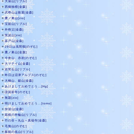
＋
大屋山[リブル]
＋
西穂独標[金森]
＋
武尊山は敗退[金森]
＋
鷹ノ巣山[zio]
＋
宝篋山[リブル]
＋
外秩父[金森]
＋
筑波山[zio]
＋
坂戸山[金森]
＋
29日は浅間嶺[のぞむ]
＋
鷹ノ巣山[金森]
＋
今倉山、赤岩[のぞむ]
＋
大マテイ山[金森]
＋
岩茸石山[リブル]
＋
昨日は沼津アルプス[のぞむ]
＋
大楠山、鋸山[金森]
＋
あけましておめでとう...[Hg]
＋
謹賀新年[のぞむ]
＋
無題[zio]
＋
明けましておめでとう...[tomo]
＋
加波山[金森]
＋
箱根の外輪山[リブル]
＋
竹の谷～丸山～真福寺[金森]
＋
毛無山[のぞむ]
＋
飯能の低山[リブル]