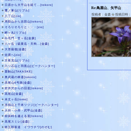
＋
日原から大平山を経て...[tokoro]
Re:鳥屋山、矢平山
＋
鷹ノ巣山[リブル]
投稿者：金森
投稿日時：20
＋
八丁山[zio]
＋
周助山から吉田山[tokoro]
＋
そろりそろりと・・・[zio]
＋
畔ヶ丸[リブル]
＋
白毛門・笠ヶ岳[金森]
＋
八ヶ岳（硫黄岳・天狗...[金森]
＋
大菩薩嶺[金森]
＋
佐渡へ[zio]
＋
月夜見山[リブル]
＋
六ツ石山と羽黒山[ピークハンター]
＋
栗駒山[TAKASKE]
＋
奥武蔵の林道[tokoro]
＋
高尾山6号路[金森]
＋
岩井沢からの旧道[tokoro]
＋
高尾山[金森]
＋
未丈ヶ岳[tomo]
＋
赤指山と千本ツツジ[ピークハンター]
＋
大持・小持・武甲山[金森]
＋
前坂峠を越える道[tokoro]
＋
高尾スミレ[金森]
＋
鉄五郎新道 イワウチワ[のぞむ]