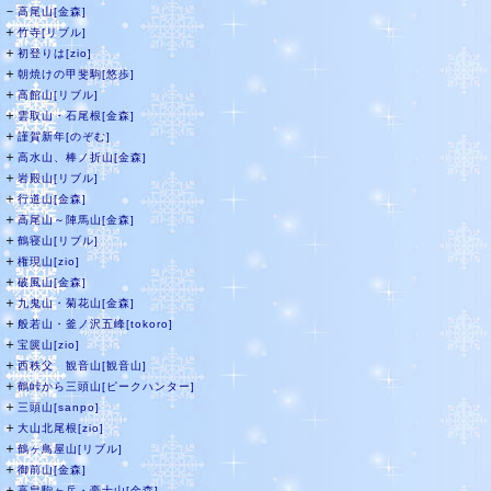
－
高尾山[金森]
＋
竹寺[リブル]
＋
初登りは[zio]
＋
朝焼けの甲斐駒[悠歩]
＋
高館山[リブル]
＋
雲取山・石尾根[金森]
＋
謹賀新年[のぞむ]
＋
高水山、棒ノ折山[金森]
＋
岩殿山[リブル]
＋
行道山[金森]
＋
高尾山～陣馬山[金森]
＋
鶴寝山[リブル]
＋
権現山[zio]
＋
破風山[金森]
＋
九鬼山・菊花山[金森]
＋
般若山・釜ノ沢五峰[tokoro]
＋
宝篋山[zio]
＋
西秩父 観音山[観音山]
＋
鶴峠から三頭山[ピークハンター]
＋
三頭山[sanpo]
＋
大山北尾根[zio]
＋
鶴ヶ鳥屋山[リブル]
＋
御前山[金森]
＋
高畠駒ヶ岳・豪士山[金森]