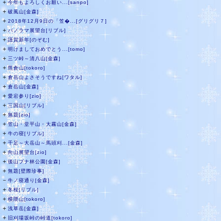
＋
今年もよろしくお願い...[sanpo]
＋
破風山[金森]
＋
2018年12月9日の「笠�...[グリグリ７]
＋
パノラマ展望台[リブル]
＋
謹賀新年[のぞむ]
＋
明けましておめでとう...[tomo]
＋
三ツ峠～清八山[金森]
＋
熊倉山[tokoro]
＋
倉岳山よさそうですね[ワタル]
＋
倉岳山[金森]
＋
愛宕参り[zio]
＋
三国山[リブル]
＋
無題[zio]
＋
笠山・堂平山・大霧山[金森]
＋
牛の寝[リブル]
＋
千足～大岳山～馬頭刈...[金森]
＋
向山展望台[zio]
＋
後山ブナ林公園[金森]
＋
無題[壁際珍事]
－
牛ノ寝通り[金森]
＋
冬桜[リブル]
＋
横隈山[tokoro]
＋
浅草岳[金森]
＋
旧刈場坂峠の峠道[tokoro]