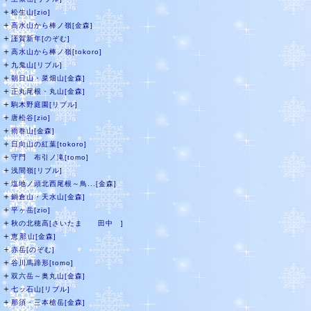
＋
松生山[zio]
＋
高水山から棒ノ嶺[金森]
＋
謹賀新年[のぞむ]
＋
高水山から棒ノ嶺[tokoro]
＋
九鬼山[リブル]
＋
朝日山・菜畑山[金森]
＋
正丸尾根・丸山[金森]
＋
駒木野庭園[リブル]
＋
唐松谷[zio]
＋
雨巻山[金森]
＋
日向山の紅葉[tokoro]
＋
守門 布引ノ滝[tomo]
＋
浅間嶺[リブル]
＋
塩地ノ頭北西尾根～鳥...[金森]
＋
鍋倉山・天水山[金森]
＋
平ヶ岳[zio]
＋
秋の北穂高[さいたま 田中 ]
＋
恵那山[金森]
＋
赤岳[のぞむ]
＋
谷川馬蹄形[tomo]
＋
双六岳～奥丸山[金森]
＋
七ッ石山[リブル]
＋
那須・三本槍岳[金森]