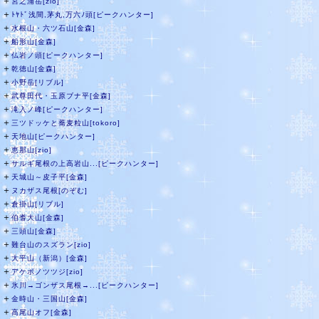
＋
宮之浦岳[zio]
＋
ﾄﾔﾄﾞ浅間,茅丸,万六ﾉ頭[ピークハンター]
＋
水根山・六ツ石山[金森]
＋
船形山[金森]
＋
仏岩ノ頭[ピークハンター]
＋
乾徳山[金森]
＋
小野岳[リブル]
＋
武尊田代・玉原ブナ平[金森]
＋
滝入ノ峰[ピークハンター]
＋
三ツドッケと蕎麦粒山[tokoro]
＋
天地山[ピークハンター]
＋
恵那山[zio]
＋
サルギ尾根の上高岩山...[ピークハンター]
＋
天城山～皮子平[金森]
＋
ヌカザス尾根[のぞむ]
＋
倉掛山[リブル]
＋
伯耆大山[金森]
＋
三頭山[金森]
＋
難台山のスズラン[zio]
＋
大平山（新潟）[金森]
＋
アケボノツツジ[zio]
＋
氷川→ゴンザス尾根→...[ピークハンター]
＋
金時山・三国山[金森]
＋
高尾山オフ[金森]