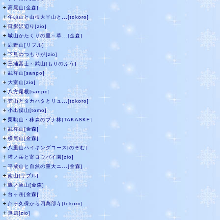
＋
高尾山[金森]
＋
午頭山と山根大平山と...[tokoro]
＋
日影沢辺り[zio]
＋
城山かたくりの里～草...[金森]
＋
鹿野山[リブル]
＋
下見のつもりが[zio]
＋
三浦富士～武山[もりのふう]
＋
武尊山[sanpo]
＋
大室山[zio]
＋
八方尾根[sanpo]
＋
笠山とタカハタとリュ...[tokoro]
＋
小出俣山[tomo]
＋
栗駒山・秣森のブナ林[TAKASKE]
＋
武尊山[金森]
＋
横尾山[金森]
＋
八重山ハイキングコース[のぞむ]
＋
塔ノ岳と寄ロウバイ園[zio]
－
平成山と自然の重大ニ...[金森]
＋
南山[リブル]
＋
鷹ノ巣山[金森]
＋
台ヶ岳[金森]
＋
芦ヶ久保から四萬部寺[tokoro]
＋
無題[zio]