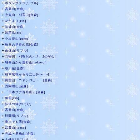
＋
ボタンザクラ[リブル]
＋
高尾山[金森]
＋
今熊山・刈寄山[金森]
＋
花だより[zio]
＋
筑波山[金森]
＋
浅草岳[zio]
＋
小出俣山[tomo]
＋
秩父の早春の花[金森]
＋
高畑山[リブル]
＋
刈寄川、刈寄沢のハナ...[のぞむ]
＋
城峯山から粟野山[tokoro]
＋
谷川岳[金森]
＋
柏木尾根から弓立山[tokoro]
＋
要害山・コヤシロ山・...[金森]
＋
浅間隠山[金森]
＋
「日本ブナ百名山」[金森]
＋
無題[zio]
＋
払沢の滝[のぞむ]
＋
高尾山[金森]
＋
浅間嶺[リブル]
－
東京でも雪[金森]
＋
武尊山[tomo]
＋
赤城・黒檜山[金森]
＋
土俵岳[リブル]