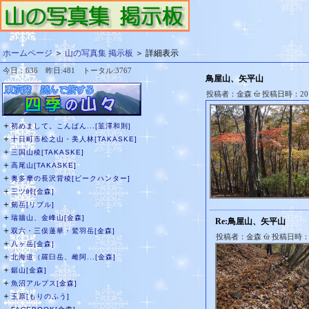
ホームページ
＞
山の写真集 掲示板
＞ 詳細表示
今日：636 昨日:481 トータル:3767
鳥屋山、矢平山
投稿者：金森
投稿日時：2016
＋
初めまして。こんばん...[韮澤和則]
＋
十日町市松之山・美人林[TAKASKE]
＋
三国山稜[TAKASKE]
＋
高尾山[TAKASKE]
＋
奥多摩の長沢背稜[ピークハンター]
＋
三ツ峠[金森]
＋
剱岳[リブル]
＋
瑞牆山、金峰山[金森]
Re:鳥屋山、矢平山
＋
双六・三俣蓮華・鷲羽岳[金森]
投稿者：金森
投稿日時：20
＋
八ヶ岳[金森]
＋
北海道（羅臼岳、雌阿...[金森]
＋
鋸山[金森]
＋
魚沼アルプス[金森]
＋
玉原[もりのふう]