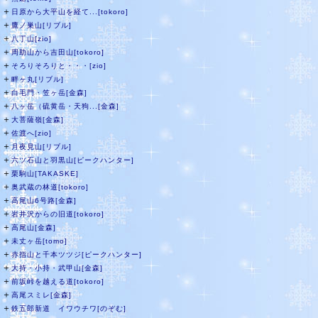
＋
日原から大平山を経て...[tokoro]
＋
鷹ノ巣山[リブル]
＋
八丁山[zio]
＋
周助山から吉田山[tokoro]
＋
そろりそろりと・・・[zio]
＋
畔ヶ丸[リブル]
＋
白毛門・笠ヶ岳[金森]
＋
八ヶ岳（硫黄岳・天狗...[金森]
＋
大菩薩嶺[金森]
＋
佐渡へ[zio]
＋
月夜見山[リブル]
＋
六ツ石山と羽黒山[ピークハンター]
＋
栗駒山[TAKASKE]
＋
奥武蔵の林道[tokoro]
＋
高尾山6号路[金森]
＋
岩井沢からの旧道[tokoro]
＋
高尾山[金森]
＋
未丈ヶ岳[tomo]
＋
赤指山と千本ツツジ[ピークハンター]
＋
大持・小持・武甲山[金森]
＋
前坂峠を越える道[tokoro]
＋
高尾スミレ[金森]
＋
鉄五郎新道 イワウチワ[のぞむ]