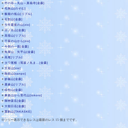
＋
竹の谷～丸山～真福寺[金森]
＋
毛無山[のぞむ]
＋
飯能の低山[リブル]
＋
石割山[金森]
＋
今年最後の山[zio]
＋
日ノ出山[金森]
＋
高指山[リブル]
＋
千葉の山から[zio]
－
今朝の一面[金森]
＋
鳥屋山、矢平山[金森]
＋
高尾[リブル]
＋
タワ尾根（篶坂ノ丸ま...[金森]
＋
天祖山[zio]
＋
御前山[sanpo]
＋
妙義山[金森]
＋
鹿倉山[リブル]
＋
稲包山[金森]
＋
鼻曲山から育代山[tokoro]
＋
御神楽岳[金森]
＋
大朝日岳[金森]
＋
栗駒山[TAKASKE]
※ツリー表示できるレスは最新のレス 15 個までです。