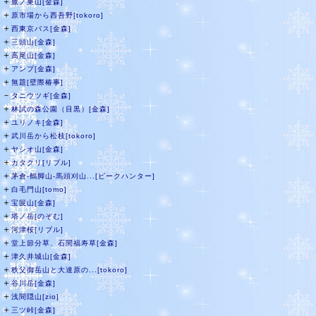
＋
鷹ノ巣山[金森]
＋
原市場から西吾野[tokoro]
＋
西東京バス[金森]
＋
三頭山[金森]
＋
高尾山[金森]
＋
アンプ[金森]
＋
無題[壁際椿事]
－
タニウツギ[金森]
＋
林試の森公園（目黒）[金森]
＋
ユリノキ[金森]
＋
武川岳から松枝[tokoro]
＋
ヤシオ山[金森]
＋
カタクリ[リプル]
＋
茅倉-鶴脚山-馬頭刈山...[ピークハンター]
＋
白毛門山[tomo]
＋
宝篋山[金森]
＋
塔ノ岳[のぞむ]
＋
河津桜[リブル]
＋
堂上節分草、石間福寿草[金森]
＋
津久井城山[金森]
＋
秩父御岳山と大達原の...[tokoro]
＋
谷川岳[金森]
＋
浅間隠山[zio]
＋
三ツ峠[金森]