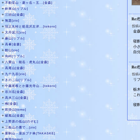
＋
不動堂山・菱ヶ岳～五...[金森]
＋
鈴庫山[リブル]
＋
三頭山[金森]
Re:
＋
無題[zio]
＋
投稿者
旧正丸峠と処花沢左岸...[tokoro]
金
＋
大丹波川[zio]
＋
蕨山[リブル]
寝
＋
高峯[金森]
小
＋
館山[zio]
自
＋
烏峠[リブル]
＋
八重山・能岳・虎丸山[金森]
Re:
－
高尾山[金森]
＋
九十九谷[zio]
投稿
リ
＋
きのこ山[リブル]
＋
中藤尾根とか藤光寺山...[tokoro]
栃
＋
谷川岳[金森]
こ
＋
高水三山[金森]
－
梅[金森]
寝
＋
前掛山[tomo]
＋
破風山[金森]
＋
上野原の低山[のぞむ]
＋
三瓶山の麓で…[zio]
＋
栗駒山・湯浜ブナ林[TAKASKE]
＋
無題[tomo]