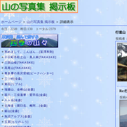
ホームページ
＞
山の写真集 掲示板
＞ 詳細表示
今日：2249 昨日:130 トータル:2379
行道山
投稿者
＋
初めまして。こんばん...[韮澤和則]
＋
十日町市松之山・美人林[TAKASKE]
＋
三国山稜[TAKASKE]
＋
高尾山[TAKASKE]
＋
奥多摩の長沢背稜[ピークハンター]
＋
三ツ峠[金森]
＋
剱岳[リブル]
＋
瑞牆山、金峰山[金森]
Re:
＋
双六・三俣蓮華・鷲羽岳[金森]
投稿
＋
八ヶ岳[金森]
＋
北海道（羅臼岳、雌阿...[金森]
＋
鋸山[金森]
＋
魚沼アルプス[金森]
＋
玉原[もりのふう]