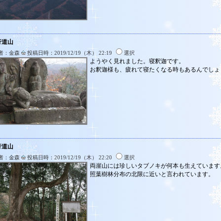
行道山
者：金森
投稿日時：2019/12/19（木） 22:19
選択
ようやく見れました。寝釈迦です。
お釈迦様も、疲れて寝たくなる時もあるんでしょ
行道山
者：金森
投稿日時：2019/12/19（木） 22:20
選択
両崖山には珍しいタブノキが何本も生えています
照葉樹林分布の北限に近いと言われています。