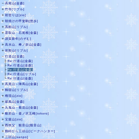
－
高尾山[金森]
＋
竹寺[リブル]
＋
初登りは[zio]
＋
朝焼けの甲斐駒[悠歩]
＋
高館山[リブル]
＋
雲取山・石尾根[金森]
＋
謹賀新年[のぞむ]
＋
高水山、棒ノ折山[金森]
＋
岩殿山[リブル]
－
行道山[金森]
├
Re:行道山[金森]
├
Re:行道山[金森]
├
Re:行道山[金森]
├
Re:行道山[リブル]
└
Re:行道山[金森]
＋
高尾山～陣馬山[金森]
＋
鶴寝山[リブル]
＋
権現山[zio]
＋
破風山[金森]
＋
九鬼山・菊花山[金森]
＋
般若山・釜ノ沢五峰[tokoro]
＋
宝篋山[zio]
＋
西秩父 観音山[観音山]
＋
鶴峠から三頭山[ピークハンター]
＋
三頭山[sanpo]