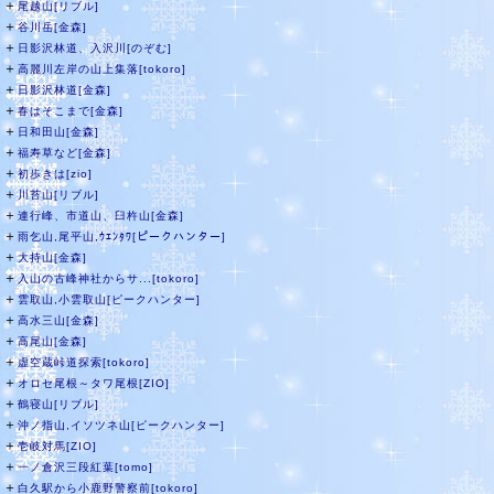
＋
尾越山[リブル]
＋
谷川岳[金森]
＋
日影沢林道、入沢川[のぞむ]
＋
高麗川左岸の山上集落[tokoro]
＋
日影沢林道[金森]
＋
春はそこまで[金森]
＋
日和田山[金森]
＋
福寿草など[金森]
＋
初歩きは[zio]
＋
川苔山[リブル]
＋
連行峰、市道山、臼杵山[金森]
＋
雨乞山,尾平山,ｳｴﾝﾀﾜ[ピークハンター]
＋
大持山[金森]
＋
入山の古峰神社からサ...[tokoro]
＋
雲取山,小雲取山[ピークハンター]
＋
高水三山[金森]
＋
高尾山[金森]
＋
虚空蔵峠道探索[tokoro]
＋
オロセ尾根～タワ尾根[ZIO]
＋
鶴寝山[リブル]
＋
沖ノ指山,イソツネ山[ピークハンター]
＋
壱岐対馬[ZIO]
＋
一ノ倉沢三段紅葉[tomo]
＋
白久駅から小鹿野警察前[tokoro]