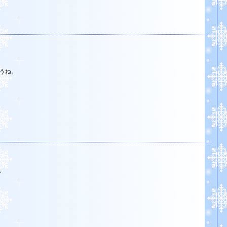
うね。
。