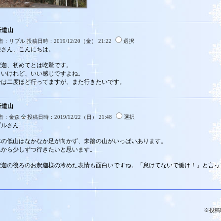
行道山
：リブル 投稿日時：2019/12/20（金） 21:22
選択
森さん、こんにちは。
釈迦、初めてとは吃驚です。
さいけれど、いい感じですよね。
分は二度ほど行ってますが、また行きたいです。
行道山
者：金森
投稿日時：2019/12/22（日） 21:48
選択
ブルさん
木の低山はなかなか足が向かず、未踏の山がいっぱいあります。
れから少しずつ行きたいと思います。
釈迦の後ろのお釈迦様の冷めた表情も面白いですね。「怠けてないで働け！」と言っ
※投稿