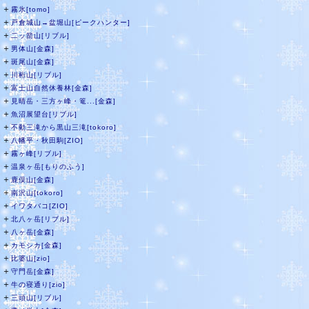
＋
霧氷[tomo]
＋
戸倉城山→盆堀山[ピークハンター]
＋
二ッ箭山[リブル]
＋
男体山[金森]
＋
斑尾山[金森]
＋
川桁山[リブル]
＋
富士山自然休養林[金森]
＋
見晴岳・三方ヶ峰・篭...[金森]
＋
魚沼展望台[リブル]
＋
不動三滝から黒山三滝[tokoro]
＋
八幡平・秋田駒[ZIO]
＋
霧ヶ峰[リブル]
＋
温泉ヶ岳[もりのふう]
＋
鹿俣山[金森]
＋
南沢山[tokoro]
＋
イワタバコ[ZIO]
＋
北八ヶ岳[リブル]
＋
八ヶ岳[金森]
＋
カモシカ[金森]
＋
比婆山[zio]
＋
守門岳[金森]
＋
牛の寝通り[zio]
＋
三頭山[リブル]