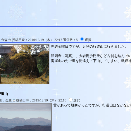
：金森
投稿日時：2019/12/19（木） 22:17 返信数：5
選択
先週金曜日ですが、足利の行道山に行きました。
浄因寺（写真）、大岩毘沙門天など古刹を結んで
両崖山の先で道を間違えて下山してしまい、織姫
行道山
者：金森
投稿日時：2019/12/19（木） 22:18
選択
雲があって肌寒かったですが、行道山はなかなか