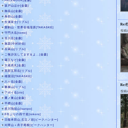
－
FACEBOOK[金森]
＋
坂戸山ほか[金森]
＋
御岳山[金森]
＋
角田山[金森]
＋
生瀬富士[リブル]
Re:
＋
栗駒山・世界谷地湿原[TAKASKE]
投稿
＋
守門大岳[tomo]
＋
谷川岳[金森]
＋
無題[中村好伯]
＋
百蔵山[リブル]
－
ご無沙汰してます＆よ...[金森]
＋
蔵王など[金森]
＋
大蔵高丸[金森]
＋
黒部五郎岳[リブル]
＋
雄国沼[TAKASKE]
＋
八ヶ岳[金森]
Re:
＋
磐梯山[リブル]
投稿
＋
アポイ岳[zio]
＋
鷹ノ巣山[金森]
＋
平標山[金森]
＋
黒川鶏冠山[sanpo]
＋
6年ぶりの四寸道[tokoro]
＋
日蔭本田山,石立ノ頭[ピークハンター]
＋
刈寄山＋舟子尾根[ピークハンター]