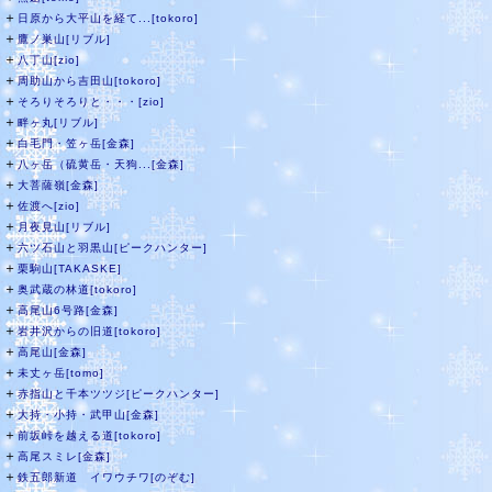
＋
日原から大平山を経て...[tokoro]
＋
鷹ノ巣山[リブル]
＋
八丁山[zio]
＋
周助山から吉田山[tokoro]
＋
そろりそろりと・・・[zio]
＋
畔ヶ丸[リブル]
＋
白毛門・笠ヶ岳[金森]
＋
八ヶ岳（硫黄岳・天狗...[金森]
＋
大菩薩嶺[金森]
＋
佐渡へ[zio]
＋
月夜見山[リブル]
＋
六ツ石山と羽黒山[ピークハンター]
＋
栗駒山[TAKASKE]
＋
奥武蔵の林道[tokoro]
＋
高尾山6号路[金森]
＋
岩井沢からの旧道[tokoro]
＋
高尾山[金森]
＋
未丈ヶ岳[tomo]
＋
赤指山と千本ツツジ[ピークハンター]
＋
大持・小持・武甲山[金森]
＋
前坂峠を越える道[tokoro]
＋
高尾スミレ[金森]
＋
鉄五郎新道 イワウチワ[のぞむ]