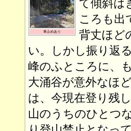
て傾斜は
ころも出
背丈ほど
車止めあり
い。しかし振り返
峰のふところに、
大涌谷が意外なほ
は、今現在登り残
山のうちのひとつ
り登山禁止となっ