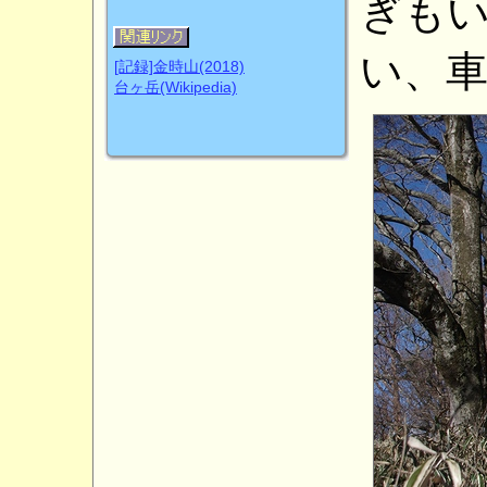
ぎも
い、
[記録]金時山(2018)
台ヶ岳(Wikipedia)