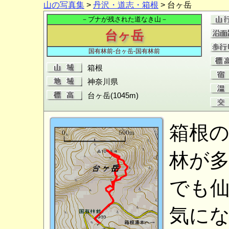
山の写真集
>
丹沢・道志・箱根
> 台ヶ岳
－ブナが残された道なき山－
台ヶ岳
国有林前-台ヶ岳-国有林前
箱根
神奈川県
台ヶ岳(1045m)
箱根
林が
でも
気に