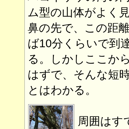
ム型の山体がよく
鼻の先で、この距
ば10分くらいで到
る。しかしここか
はずで、そんな短
とはわかる。
周囲はす