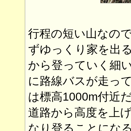
行程の短い山なの
ずゆっくり家を出
から登っていく細
に路線バスが走っ
は標高1000m付近
道路から高度を上
なり登ることにな