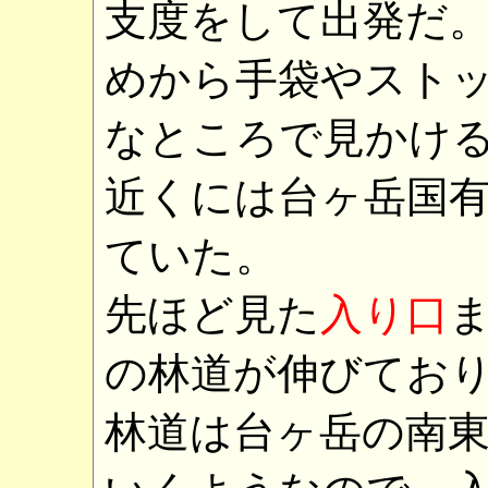
支度をして出発だ
めから手袋やスト
なところで見かけ
近くには台ヶ岳国
ていた。
先ほど見た
入り口
の林道が伸びてお
林道は台ヶ岳の南