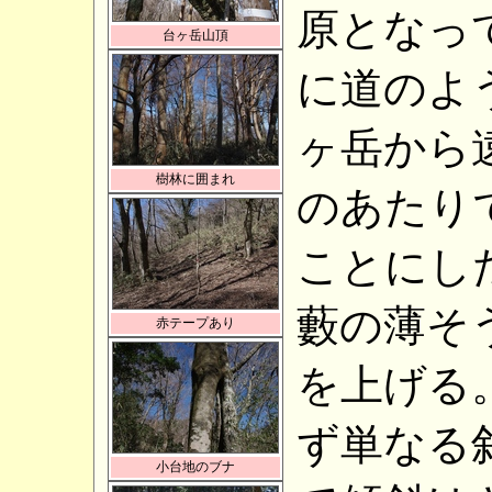
原となっ
台ヶ岳山頂
に道のよ
ヶ岳から
樹林に囲まれ
のあたり
ことにし
藪の薄そ
赤テープあり
を上げる
ず単なる
小台地のブナ