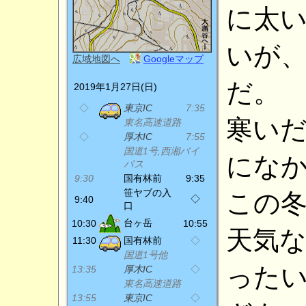
に太
いが
広域地図へ
Googleマップ
だ。
2019年1月27日(日)
◇
東京IC
7:35
寒い
東名高速道路
◇
厚木IC
7:55
国道1号,西湘バイ
にな
パス
9:30
国有林前
9:35
笹ヤブの入
この
◇
9:40
口
台ヶ岳
10:30
10:55
天気
11:30
国有林前
◇
国道1号他
った
13:35
厚木IC
◇
東名高速道路
13:55
東京IC
◇