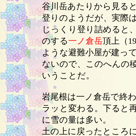
谷川岳あたりから見る
登りのようだが、実際
じっくり登り詰めると
のする
一ノ倉岳
頂上（1
ような避難小屋が建っ
ないので、このへんの
いうことだ。
岩尾根は一ノ倉岳で終
ラッと変わる。下ると
に雪の量は多い。
土の上に戻ったところ