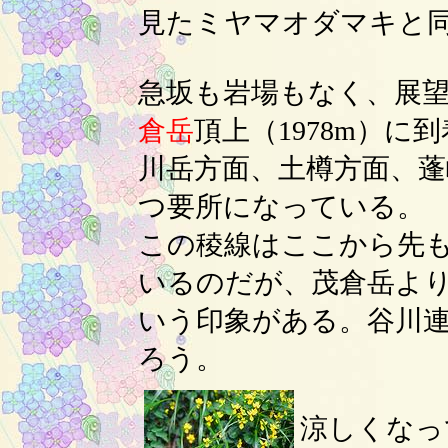
見たミヤマオダマキと
急坂も岩場もなく、展
倉岳
頂上（1978m）
川岳方面、土樽方面、蓬
つ要所になっている。
この稜線はここから先
いるのだが、茂倉岳よ
いう印象がある。谷川
ろう。
涼しくなっ