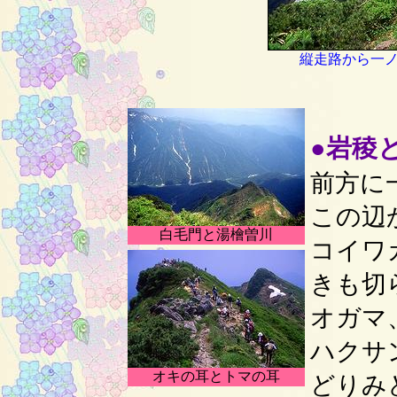
縦走路から一
●岩稜
前方に
この辺
白毛門と湯檜曽川
コイワ
きも切
オガマ
ハクサ
オキの耳とトマの耳
どりみ