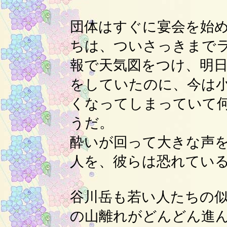
団体はすぐに宴会を始
ちは、ついさっきまで
報で天気図をつけ、明
をしていたのに、今は
くなってしまっていて
うだ。
酔いが回って大きな声
人を、彼らは恐れてい
谷川岳も若い人たちの
の山離れがどんどん進