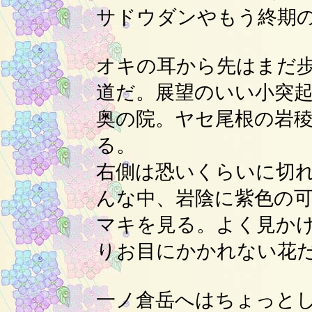
サドウダンやもう終期
オキの耳から先はまだ
道だ。展望のいい小突
奥の院。ヤセ尾根の岩
る。
右側は恐いくらいに切
んな中、岩陰に紫色の
マキを見る。よく見か
りお目にかかれない花
一ノ倉岳へはちょっと