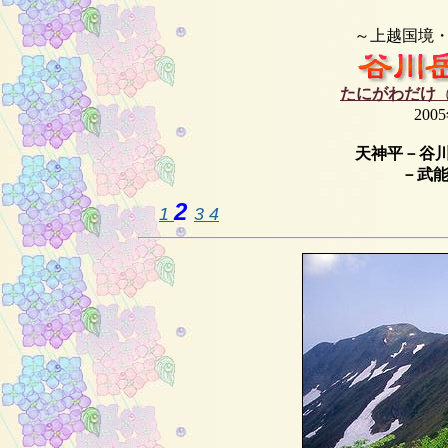
～上越国境
たにがわだけ
（
200
天神平－谷
－武
2
1
3
4