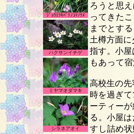
ろうと思え
ってきたこ
ｼﾞｮｳｴﾂｷﾊﾞﾅﾉｺﾏﾉﾂﾒ
までとする
土樽方面に
指す。小屋
ハクサンイチゲ
もあって宿
高校生の先
ミヤマオダマキ
時を過ぎて
ーティーが
る。小屋は
すし詰め状
シラネアオイ