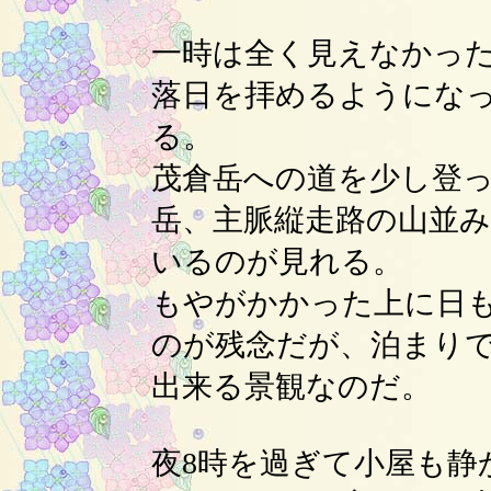
一時は全く見えなかっ
落日を拝めるようにな
る。
茂倉岳への道を少し登
岳、主脈縦走路の山並
いるのが見れる。
もやがかかった上に日
のが残念だが、泊まり
出来る景観なのだ。
夜8時を過ぎて小屋も静