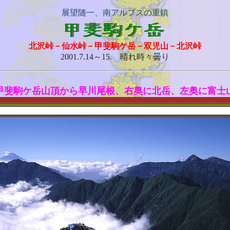
展望随一、南アルプスの重鎮
北沢峠－仙水峠－甲斐駒ケ岳－双児山－北沢峠
2001.7.14～15. 晴れ時々曇り
甲斐駒ケ岳山頂から早川尾根、右奥に北岳、左奥に富士